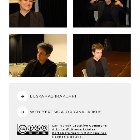
EUSKARAZ IRAKURRI
WEB BERTSIOA ORIGINALA IKUSI
Lan honek
Creative Commons
Aitortu-EzKomertziala-
PartekatuBerdin 3.0 Espainia
lizentzia dauka.