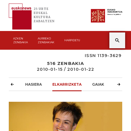
25 URTE
EUSKO
IKASKUNTZA
EUSKAL
Asmoz ta jakitez
KULTURA
ZABALTZEN
AZKEN
AURREKO
HARPIDETU
ZENBAKIA
ZENBAKIAK
ISSN 1139-3629
516 ZENBAKIA
2010-01-15 / 2010-01-22
HASIERA
ELKARRIZKETA
GAIAK
ATZOKO