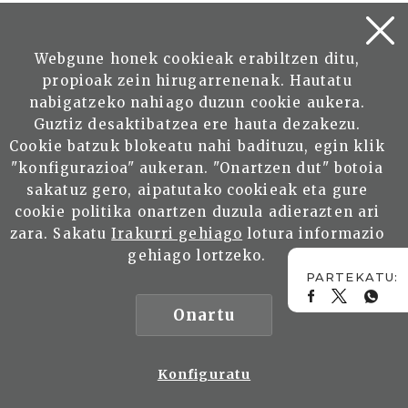
SALA, Teresa
Webgune honek cookieak erabiltzen ditu,
Irakurri
propioak zein hirugarrenenak. Hautatu
nabigatzeko nahiago duzun cookie aukera.
Guztiz desaktibatzea ere hauta dezakezu.
Cookie batzuk blokeatu nahi badituzu, egin klik
"konfigurazioa" aukeran. "Onartzen dut" botoia
sakatuz gero, aipatutako cookieak eta gure
cookie politika onartzen duzula adierazten ari
zara. Sakatu
Irakurri gehiago
lotura informazio
Mikel Landa. Añanako Gatz Harana
gehiago lortzeko.
Fundazioaren zuzendaria: Gatz mota
asko dago, batzuk onak, baina
Onartu
Añanakoaren modukoa bakarrik
Añanan
SILLERO ALFARO, Maider
Konfiguratu