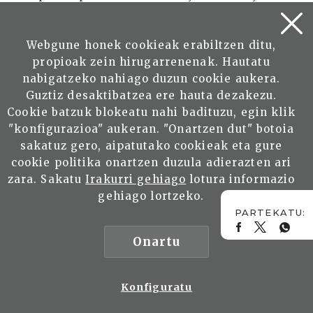
predicamento, por citar un solo nombre: Juan
de Ajuriaguerra, líder indiscutible del PNV
Webgune honek cookieak erabiltzen ditu,
durante esos años.
propioak zein hirugarrenenak. Hautatu
nabigatzeko nahiago duzun cookie aukera.
Cuando desde el año 1968 comenzaron a
Guztiz desaktibatzea ere hauta dezakezu.
producirse victimas entre los miembros de la
Cookie batzuk blokeatu nahi badituzu, egin klik
Resistencia, publicó además de las crónicas y
"konfigurazioa" aukeran. "Onartzen dut" botoia
datos familiares, las fotografías, comenzando
sakatuz gero, aipatutako cookieak eta gure
por las de Txabi Etxebarrieta y los etarras que le
cookie politika onartzen duzula adierazten ari
siguieron, de la mismanera mera que hizo con
zara. Sakatu
Irakurri gehiago
lotura informazio
los muertos de EGI. Artajo y Asurmendi.
gehiago lortzeko.
Prácticamente su solicitud, escribieron en
TIERRA VASCA un buen número de los
Onartu
fundadores de ETA, como la información que le
llegaba de la Asociación ANAI-ARTEA en
Iparralde y las acciones resistentes llevadas a
Konfiguratu
cabo por la organización EGI (Euzko Gaztedi del