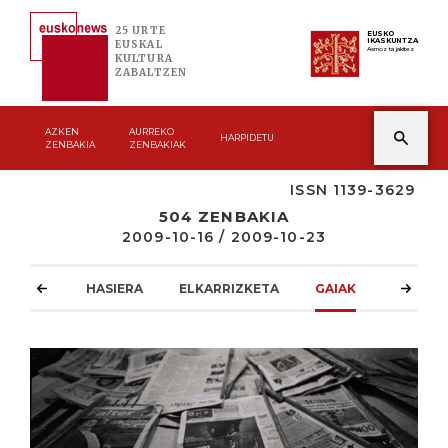
25 URTE
EUSKO
IKASKUNTZA
EUSKAL
Asmoz ta jakitez
KULTURA
ZABALTZEN
AZKEN
AURREKO
HARPIDETU
ZENBAKIA
ZENBAKIAK
ISSN 1139-3629
504 ZENBAKIA
2009-10-16 / 2009-10-23
HASIERA
ELKARRIZKETA
GAIAK
ATZOKO