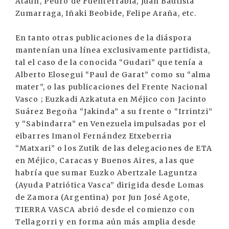
Ataun, Pedro de Fuenterrabia, Juan Bautista
Zumarraga, Iñaki Beobide, Felipe Araña, etc.
En tanto otras publicaciones de la diáspora
mantenían una línea exclusivamente partidista,
tal el caso de la conocida “Gudari” que tenía a
Alberto Elosegui “Paul de Garat” como su “alma
mater”, o las publicaciones del Frente Nacional
Vasco ; Euzkadi Azkatuta en Méjico con Jacinto
Suárez Begoña “Jakinda” a su frente o “Irrintzi”
y “Sabindarra” en Venezuela impulsadas por el
eibarres Imanol Fernández Etxeberria
“Matxari” o los Zutik de las delegaciones de ETA
en Méjico, Caracas y Buenos Aires, a las que
habría que sumar Euzko Abertzale Laguntza
(Ayuda Patriótica Vasca” dirigida desde Lomas
de Zamora (Argentina) por Jun José Agote,
TIERRA VASCA abrió desde el comienzo con
Tellagorri y en forma aún más amplia desde