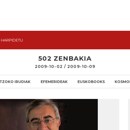
HARPIDETU
502 ZENBAKIA
2009-10-02 / 2009-10-09
TZOKO IRUDIAK
EFEMERIDEAK
EUSKOBOOKS
KOSMO