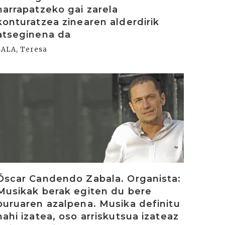
harrapatzeko gai zarela
konturatzea zinearen alderdirik
atseginena da
SALA, Teresa
rakurri
Óscar Candendo Zabala. Organista:
Musikak berak egiten du bere
buruaren azalpena. Musika definitu
nahi izatea, oso arriskutsua izateaz