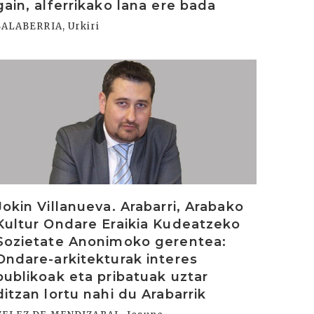
gain, alferrikako lana ere bada
SALABERRIA, Urkiri
rakurri
Jokin Villanueva. Arabarri, Arabako
Kultur Ondare Eraikia Kudeatzeko
Sozietate Anonimoko gerentea:
Ondare-arkitekturak interes
publikoak eta pribatuak uztar
ditzan lortu nahi du Arabarrik