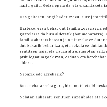
hartu gaitu. Goiza epela da, eta elkarrizketa 
Has gaitezen, ongi baderitzozu, zure jatorriti
Hasteko, esan behar dut familia zoragarria ed
gaztelarra da hiru aldetatik (bat menatarra),
familia aberats batean jaio nintzela: ez dut 
dut bekarik behar izan, eta sekula ez dut lanik
sentitzen naiz, eta gauza altruistagotan arit
pribilegiatuagoak izan, orduan eta betebehar
aldera.
Nebarik edo arrebarik?
Bost neba-arreba gara, hiru mutil eta bi neska
Nolatan aukeratu zenituen zuzenbidea eta e