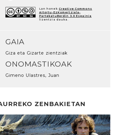
Lan honek
Creative Commons
Aitortu-EzKomertziala-
PartekatuBerdin 3.0 Espainia
lizentzia dauka.
GAIA
Giza eta Gizarte zientziak
ONOMASTIKOAK
Gimeno Ulastres, Juan
AURREKO ZENBAKIETAN
rakurri