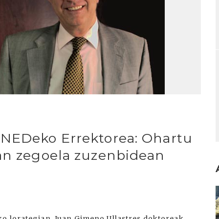
UNEDeko Errektorea: Ohartu
ian zegoela zuzenbidean
I
ko lorategian, Juan Gimeno Ullastres doktoreak