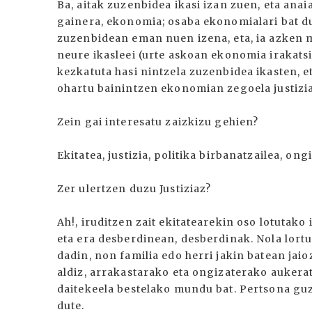
Ba, aitak zuzenbidea ikasi izan zuen, eta ana
gainera, ekonomia; osaba ekonomialari bat du
zuzenbidean eman nuen izena, eta, ia azken 
neure ikasleei (urte askoan ekonomia irakatsi 
kezkatuta hasi nintzela zuzenbidea ikasten, 
ohartu bainintzen ekonomian zegoela justizi
Zein gai interesatu zaizkizu gehien?
Ekitatea, justizia, politika birbanatzailea, ong
Zer ulertzen duzu Justiziaz?
Ah!, iruditzen zait ekitatearekin oso lotutako 
eta era desberdinean, desberdinak. Nola lortu
dadin, non familia edo herri jakin batean ja
aldiz, arrakastarako eta ongizaterako aukeratu
daitekeela bestelako mundu bat. Pertsona guz
dute.