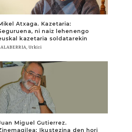
Mikel Atxaga. Kazetaria:
Seguruena, ni naiz lehenengo
euskal kazetaria soldatarekin
SALABERRIA, Urkiri
rakurri
Juan Miguel Gutierrez.
Zinemagilea: Ikustezina den hori