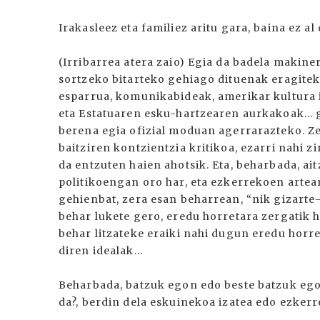
Irakasleez eta familiez aritu gara, baina ez a
(Irribarrea atera zaio) Egia da badela makineria
sortzeko bitarteko gehiago dituenak eragitek
esparrua, komunikabideak, amerikar kultura 
eta Estatuaren esku-hartzearen aurkakoak... 
berena egia ofizial moduan agerrarazteko. Zen
baitziren kontzientzia kritikoa, ezarri nahi z
da entzuten haien ahotsik. Eta, beharbada, ait
politikoengan oro har, eta ezkerrekoen artean
gehienbat, zera esan beharrean, “nik gizarte-
behar lukete gero, eredu horretara zergatik 
behar litzateke eraiki nahi dugun eredu horre
diren idealak...
Beharbada, batzuk egon edo beste batzuk egon
da?, berdin dela eskuinekoa izatea edo ezkerr