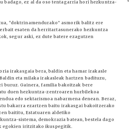
 badago, ez al da oso tentagarria hori hezkuntza-
tua, “doktrinamendurako” asmorik balitz ere
zerbait esaten da herritartasunerako hezkuntza
skok, segur aski, ez dute batere ezagutzen
oria irakasgaia bera, baldin eta hamar irakasle
aldin eta milaka irakasleak hartzen badituzu,
i buruz. Gainera, familia bakoitzak bere
ratu duen hezkuntza-zentroaren hurbilekoa
mendua edo sektarismoa nabarmena denean. Beraz,
stu bakarra ezartzen baitu irakasgai bakoitzerako
en baititu, Estatuaren aldetiko
kuntza-sistema, demokrazia batean, bestela dago
k egokien iritzitako ikuspegitik.