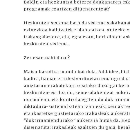
Baldin eta hezkuntza boterea daukanaren esku
programak ezartzen dituenarentzat?
Hezkuntza-sistema hain da sistema sakabana
ezinezkoa bailitzateke planteatzea. Antzeko 
irakasgaiaz ere, eta, egia esan, hori dioten a
hezkuntza-sistema.
Zer esan nahi duzu?
Maisu bakoitza mundu bat dela. Adibidez, hist
badira, hamar era desberdinetan emango da. B
aniztasun erabatekoa topatuko duzu gai berar
hezkuntza-estiloa du, seme-alabentzat auke
normalean, eta kontrola egiten du doktrina
diktadura-sistema batean izan ezik, zeinak te
eta ikastetxe guztietarako irakasleak aukeratz
“doktrinamendurako” aukera ia hutsa da. Hez
diseinatuta: irakasleak azaltzen du gaia, bera