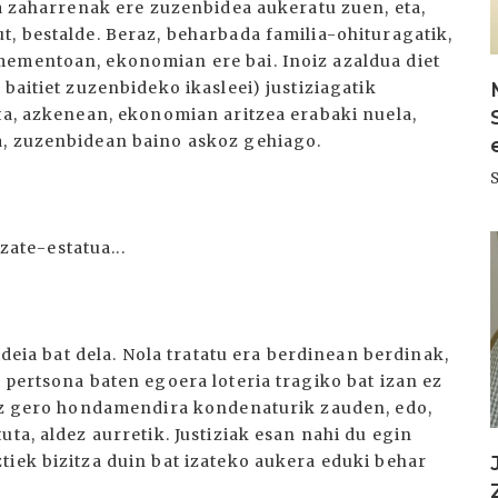
ia zaharrenak ere zuzenbidea aukeratu zuen, eta,
t, bestalde. Beraz, beharbada familia-ohituragatik,
mementoan, ekonomian ere bai. Inoiz azaldua diet
baitiet zuzenbideko ikasleei) justiziagatik
eta, azkenean, ekonomian aritzea erabaki nuela,
a, zuzenbidean baino askoz gehiago.
I
izate-estatua...
ideia bat dela. Nola tratatu era berdinean berdinak,
 pertsona baten egoera loteria tragiko bat izan ez
ioz gero hondamendira kondenaturik zauden, edo,
ta, aldez aurretik. Justiziak esan nahi du egin
tiek bizitza duin bat izateko aukera eduki behar