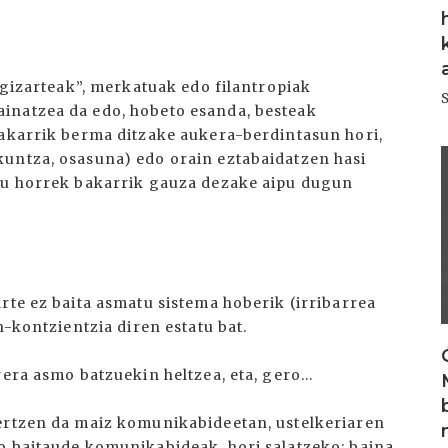
 “gizarteak”, merkatuak edo filantropiak
inatzea da edo, hobeto esanda, besteak
bakarrik berma ditzake aukera-berdintasun hori,
I
kuntza, osasuna) edo orain eztabaidatzen hasi
tsu horrek bakarrik gauza dezake aipu dugun
rte ez baita asmatu sistema hoberik (irribarrea
n-kontzientzia diren estatu bat.
era asmo batzuekin heltzea, eta, gero...
gertzen da maiz komunikabideetan, ustelkeriaren
o baitaude komunikabideak, hori salatzeko; baina