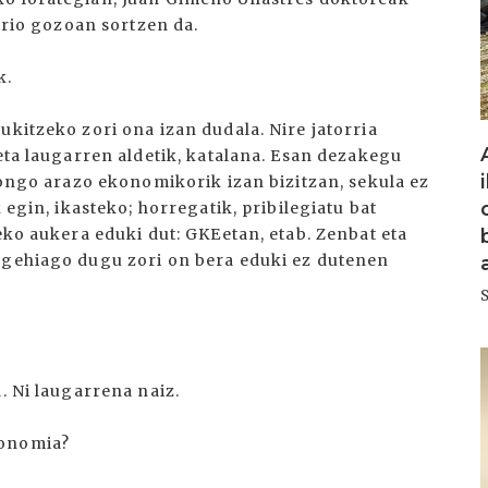
jario gozoan sortzen da.
k.
ukitzeko zori ona izan dudala. Nire jatorria
 eta laugarren aldetik, katalana. Esan dezakegu
inongo arazo ekonomikorik izan bizitzan, sekula ez
 egin, ikasteko; horregatik, pribilegiatu bat
zeko aukera eduki dut: GKEetan, etab. Zenbat eta
 gehiago dugu zori on bera eduki ez dutenen
I
. Ni laugarrena naiz.
konomia?