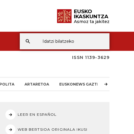
EUSKO
IKASKUNTZA
Asmoz ta jakitez
ISSN 1139-3629
POLITA
ARTARETOA
EUSKONEWS GAZTEA
LEER EN ESPAÑOL
WEB BERTSIOA ORIGINALA IKUSI