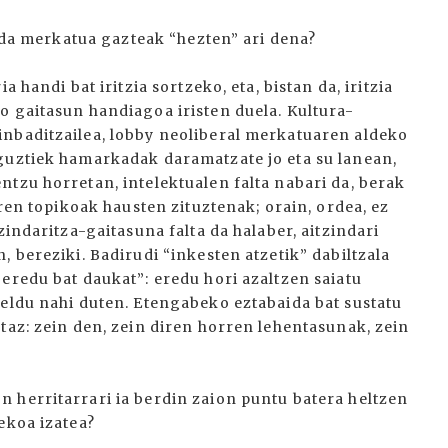
l da merkatua gazteak “hezten” ari dena?
 handi bat iritzia sortzeko, eta, bistan da, iritzia
o gaitasun handiagoa iristen duela. Kultura-
inbaditzailea, lobby neoliberal merkatuaren aldeko
guztiek hamarkadak daramatzate jo eta su lanean,
tzu horretan, intelektualen falta nabari da, berak
iren topikoak hausten zituztenak; orain, ordea, ez
zindaritza-gaitasuna falta da halaber, aitzindari
, bereziki. Badirudi “inkesten atzetik” dabiltzala
eredu bat daukat”: eredu hori azaltzen saiatu
heldu nahi duten. Etengabeko eztabaida bat sustatu
taz: zein den, zein diren horren lehentasunak, zein
 herritarrari ia berdin zaion puntu batera heltzen
ekoa izatea?