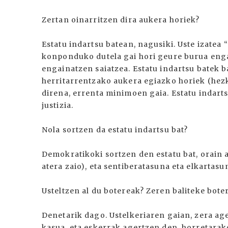
Zertan oinarritzen dira aukera horiek?
Estatu indartsu batean, nagusiki. Uste izatea
konponduko dutela gai hori geure burua enga
engainatzen saiatzea. Estatu indartsu batek 
herritarrentzako aukera egiazko horiek (hez
direna, errenta minimoen gaia. Estatu indar
justizia.
Nola sortzen da estatu indartsu bat?
Demokratikoki sortzen den estatu bat, orain a
atera zaio), eta sentiberatasuna eta elkartasu
Usteltzen al du botereak? Zeren baliteke boter
Denetarik dago. Ustelkeriaren gaian, zera a
kasua, eta eskerrak agertzen den, horretarak