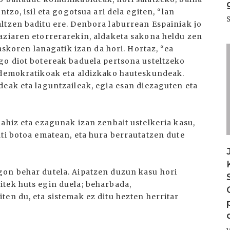
tzo, isil eta gogotsua ari dela egiten, “lan
ltzen baditu ere. Denbora laburrean Espainiak jo
aziaren etorrerarekin, aldaketa sakona heldu zen
 askoren lanagatik izan da hori. Hortaz, “ea
I
go diot botereak baduela pertsona usteltzeko
l demokratikoak eta aldizkako hauteskundeak.
deak eta laguntzaileak, egia esan diezaguten eta
ahiz eta ezagunak izan zenbait ustelkeria kasu,
ati botoa ematean, eta hura berrautatzen dute
gon behar dutela. Aipatzen duzun kasu hori
tek huts egin duela; beharbada,
en du, eta sistemak ez ditu hezten herritar