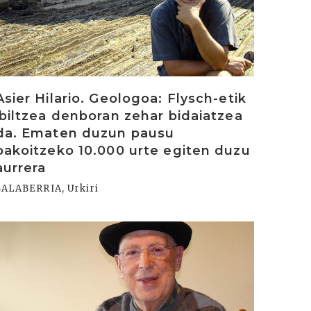
Asier Hilario. Geologoa: Flysch-etik
ibiltzea denboran zehar bidaiatzea
da. Ematen duzun pausu
bakoitzeko 10.000 urte egiten duzu
aurrera
SALABERRIA, Urkiri
rakurri