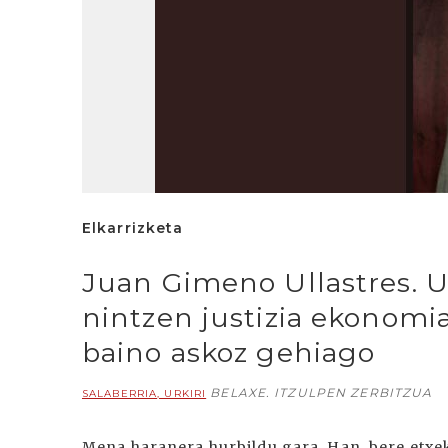
Elkarrizketa
Juan Gimeno Ullastres. 
nintzen justizia ekonom
baino askoz gehiago
BELAXE. ITZULPEN ZERBITZUA
SALABERRIA, URKIRI
Mena haranera hurbildu gara. Han, bere etxe