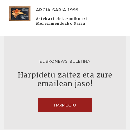
ARGIA SARIA 1999
Astekari elektronikoari
Merezimenduzko Saria
EUSKONEWS BULETINA
Harpidetu zaitez eta zure
emailean jaso!
HARPIDETU