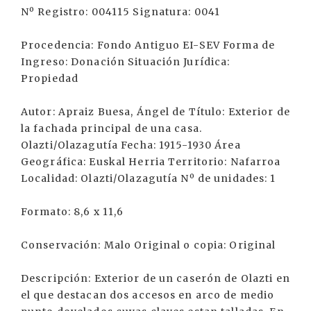
Nº Registro: 004115 Signatura: 0041
Procedencia: Fondo Antiguo EI-SEV Forma de
Ingreso: Donación Situación Jurídica:
Propiedad
Autor: Apraiz Buesa, Ángel de Título: Exterior de
la fachada principal de una casa.
Olazti/Olazagutía Fecha: 1915-1930 Área
Geográfica: Euskal Herria Territorio: Nafarroa
Localidad: Olazti/Olazagutía Nº de unidades: 1
Formato: 8,6 x 11,6
Conservación: Malo Original o copia: Original
Descripción: Exterior de un caserón de Olazti en
el que destacan dos accesos en arco de medio