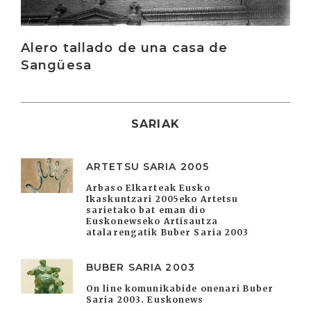
Alero tallado de una casa de
Sangüesa
SARIAK
ARTETSU SARIA 2005
Arbaso Elkarteak Eusko
Ikaskuntzari 2005eko Artetsu
sarietako bat eman dio
Euskonewseko Artisautza
atalarengatik Buber Saria 2003
BUBER SARIA 2003
On line komunikabide onenari Buber
Saria 2003. Euskonews