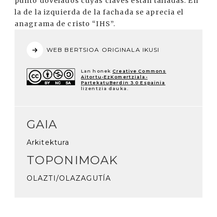
punto dovelados cuyas claves estan talladas. En
la de la izquierda de la fachada se aprecia el
anagrama de cristo “IHS”.
WEB BERTSIOA ORIGINALA IKUSI
Lan honek
Creative Commons
Aitortu-EzKomertziala-
PartekatuBerdin 3.0 Espainia
lizentzia dauka.
GAIA
Arkitektura
TOPONIMOAK
OLAZTI/OLAZAGUTÍA