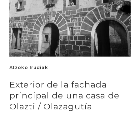
Atzoko Irudiak
Exterior de la fachada
principal de una casa de
Olazti / Olazagutía