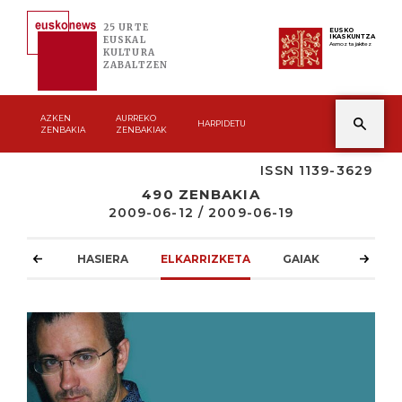
25 URTE
EUSKO
IKASKUNTZA
EUSKAL
Asmoz ta jakitez
KULTURA
ZABALTZEN
AZKEN
AURREKO
HARPIDETU
ZENBAKIA
ZENBAKIAK
ISSN 1139-3629
490 ZENBAKIA
2009-06-12 / 2009-06-19
HASIERA
ELKARRIZKETA
GAIAK
ATZOKO