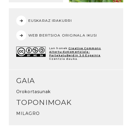
EUSKARAZ IRAKURRI
WEB BERTSIOA ORIGINALA IKUSI
Lan honek
Creative Commons
Aitortu-EzKomertziala-
PartekatuBerdin 3.0 Espainia
lizentzia dauka.
GAIA
Orokortasunak
TOPONIMOAK
MILAGRO