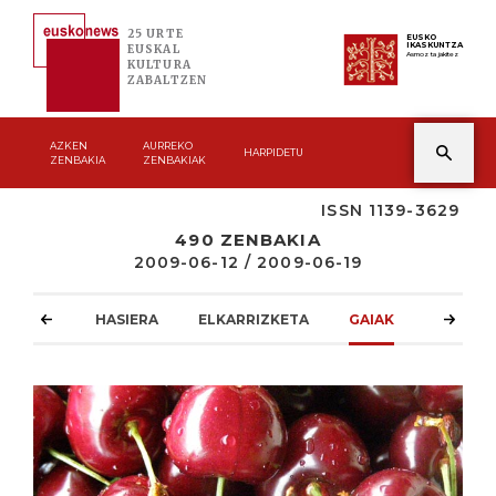
25 URTE
EUSKO
IKASKUNTZA
EUSKAL
Asmoz ta jakitez
KULTURA
ZABALTZEN
AZKEN
AURREKO
HARPIDETU
ZENBAKIA
ZENBAKIAK
ISSN 1139-3629
490 ZENBAKIA
2009-06-12 / 2009-06-19
HASIERA
ELKARRIZKETA
GAIAK
ATZOKO