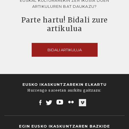
EUSKAL KULTURAREKIN ZER IKUSIA DUEN
ARTIKULUREN BAT DAUKAZU?
Parte hartu! Bidali zure
artikulua
BIDALI ARTIKULUA
EUSKO IKASKUNTZAREKIN ELKARTU
Hurrengo sareetan aurkitu gaitzazu:
Facebook
Twitter
Youtube
Flickr
Vimeo
EGIN EUSKO IKASKUNTZAREN BAZKIDE