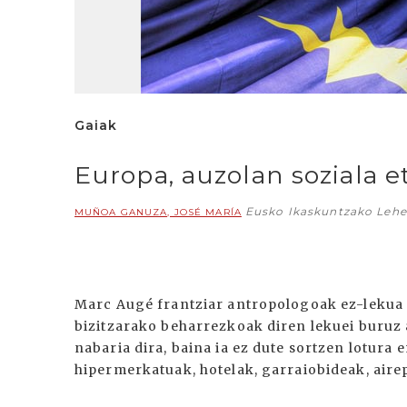
Gaiak
Europa, auzolan soziala e
Eusko Ikaskuntzako Lehe
MUÑOA GANUZA, JOSÉ MARÍA
Marc Augé frantziar antropologoak ez-lekua 
bizitzarako beharrezkoak diren lekuei buruz 
nabaria dira, baina ia ez dute sortzen lotura
hipermerkatuak, hotelak, garraiobideak, airep