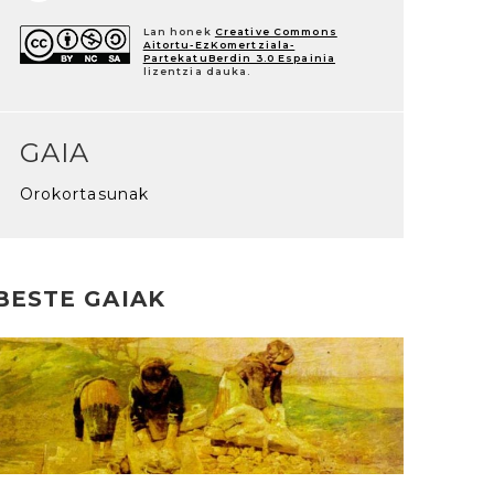
Lan honek
Creative Commons
Aitortu-EzKomertziala-
PartekatuBerdin 3.0 Espainia
lizentzia dauka.
GAIA
Orokortasunak
BESTE GAIAK
rakurri