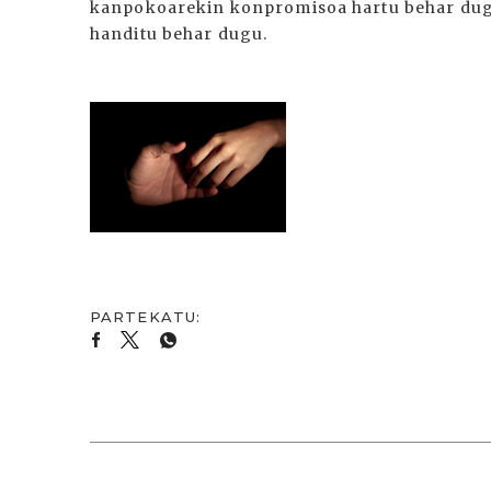
kanpokoarekin konpromisoa hartu behar dugu
handitu behar dugu.