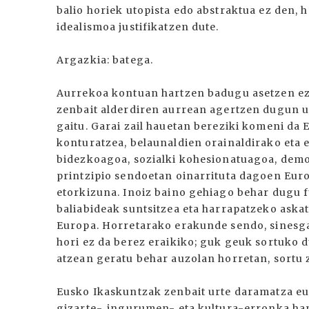
balio horiek utopista edo abstraktua ez den, 
idealismoa justifikatzen dute.
Argazkia: batega.
Aurrekoa kontuan hartzen badugu asetzen ez 
zenbait alderdiren aurrean agertzen dugun u
gaitu. Garai zail hauetan bereziki komeni da 
konturatzea, belaunaldien orainaldirako eta 
bidezkoagoa, sozialki kohesionatuagoa, demo
printzipio sendoetan oinarrituta dagoen Eu
etorkizuna. Inoiz baino gehiago behar dugu 
baliabideak suntsitzea eta harrapatzeko aska
Europa. Horretarako erakunde sendo, sinesga
hori ez da berez eraikiko; guk geuk sortuko 
atzean geratu behar auzolan horretan, sortu 
Eusko Ikaskuntzak zenbait urte daramatza eu
gizarte-, ingurumen- eta kultura-erronka ha