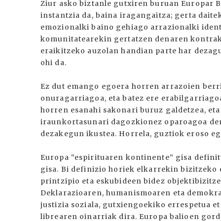
Ziur asko biztanle gutxiren buruan Europar B
instantzia da, baina iragangaitza; gerta dait
emozionalki baino gehiago arrazionalki ident
komunitatearekin gertatzen denaren kontrako
eraikitzeko auzolan handian parte har dezag
ohi da.
Ez dut emango egoera horren arrazoien berri
onuragarriagoa, eta batez ere erabilgarriago
horren esanahi sakonari buruz galdetzea, eta
iraunkortasunari dagozkionez oparoagoa den
dezakegun ikustea. Horrela, guztiok eroso e
Europa “espirituaren kontinente” gisa defini
gisa. Bi definizio horiek elkarrekin bizitzeko
printzipio eta eskubideen bidez objektibizitz
Deklarazioaren, humanismoaren eta demokrazia
justizia soziala, gutxiengoekiko errespetua
librearen oinarriak dira. Europa balioen gor