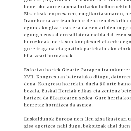
benetako aurrerapena lortzeko helburuekin ba
Elkarteak: enpresaren, mugikortasunaren, he
Iraunkorra zer izan behar denaren deskribapen
egondako gizarteak eraldatzen ari den migr
egungo euskal errealitatera molda daitezen s
buruzkoak; nortasun konplexuei eta erkidego
gure iragana eta guztiok partekatutako etork
bilatzeari buruzkoak.
Esfortzu horiek Gizarte Garapen Iraunkorre
XVII. Kongresuan bateratuko ditugu, datorr
dena. Kongresu horrekin, duela 90 urte baino
bezala, Euskal Herriak etikaz eta zentzuz be
hartzea da Elkartearen xedea. Gure herria k
horretaz hornitzea da asmoa.
Euskaldunok Europa non-lieu gisa ikusteari 
gisa agertzea nahi dugu, bakoitzak ahal duen