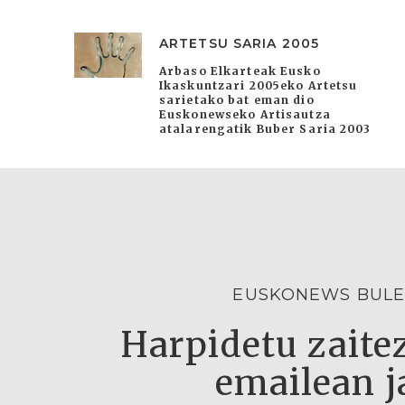
ARTETSU SARIA 2005
Arbaso Elkarteak Eusko
Ikaskuntzari 2005eko Artetsu
sarietako bat eman dio
Euskonewseko Artisautza
atalarengatik Buber Saria 2003
EUSKONEWS BULE
Harpidetu zaitez
emailean j