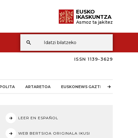
EUSKO
IKASKUNTZA
Asmoz ta jakitez
ISSN 1139-3629
POLITA
ARTARETOA
EUSKONEWS GAZTEA
LEER EN ESPAÑOL
WEB BERTSIOA ORIGINALA IKUSI