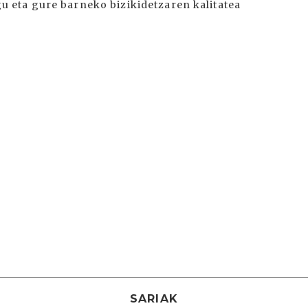
 eta gure barneko bizikidetzaren kalitatea
SARIAK