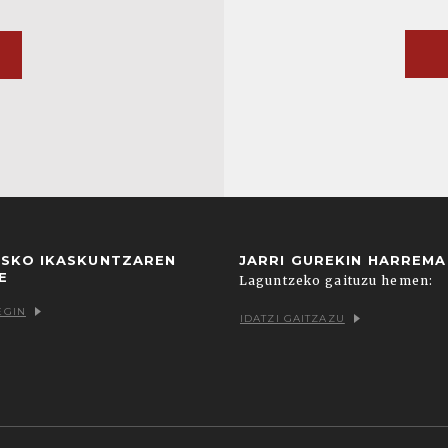
USKO IKASKUNTZAREN
JARRI GUREKIN HARREM
E
Laguntzeko gaituzu hemen:
EGIN
IDATZI GAITZAZU