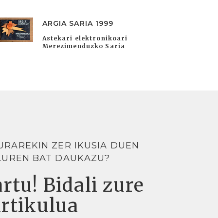
ARGIA SARIA 1999
Astekari elektronikoari
Merezimenduzko Saria
URAREKIN ZER IKUSIA DUEN
LUREN BAT DAUKAZU?
rtu! Bidali zure
artikulua