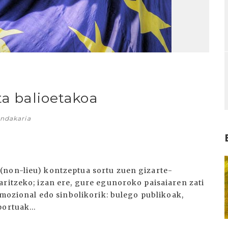
ta balioetakoa
ndakaria
I
(non-lieu) kontzeptua sortu zuen gizarte-
aritzeko; izan ere, gure egunoroko paisaiaren zati
 emozional edo sinbolikorik: bulego publikoak,
ortuak...