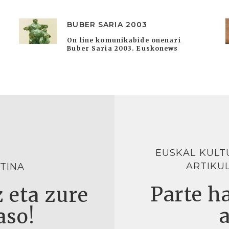
BUBER SARIA 2003
On line komunikabide onenari
Buber Saria 2003. Euskonews
EUSKAL KULT
ARTIKU
TINA
Parte ha
 eta zure
aso!