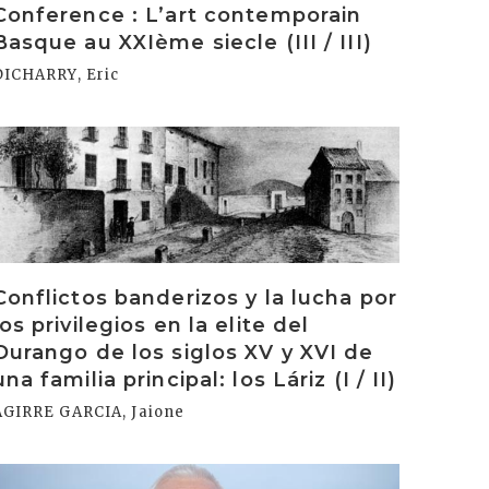
Conference : L’art contemporain
Basque au XXIème siecle (III / III)
DICHARRY, Eric
rakurri
Conflictos banderizos y la lucha por
los privilegios en la elite del
Durango de los siglos XV y XVI de
una familia principal: los Láriz (I / II)
AGIRRE GARCIA, Jaione
rakurri