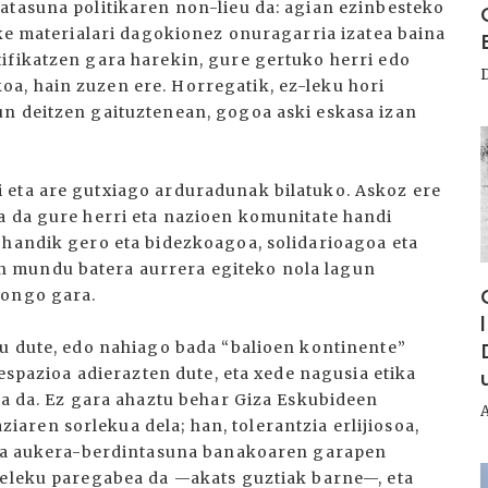
atasuna politikaren non-lieu da: agian ezinbesteko
eke materialari dagokionez onuragarria izatea baina
ifikatzen gara harekin, gure gertuko herri edo
a, hain zuzen ere. Horregatik, ez-leku hori
un deitzen gaituztenean, gogoa aski eskasa izan
I
 eta are gutxiago arduradunak bilatuko. Askoz ere
a da gure herri eta nazioen komunitate handi
 handik gero eta bidezkoagoa, solidarioagoa eta
 mundu batera aurrera egiteko nola lagun
gongo gara.
tu dute, edo nahiago bada “balioen kontinente”
 espazioa adierazten dute, eta xede nagusia etika
ea da. Ez gara ahaztu behar Giza Eskubideen
ren sorlekua dela; han, tolerantzia erlijiosoa,
 eta aukera-berdintasuna banakoaren garapen
I
deleku paregabea da —akats guztiak barne—, eta