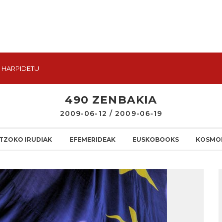
HARPIDETU
490 ZENBAKIA
2009-06-12 / 2009-06-19
TZOKO IRUDIAK
EFEMERIDEAK
EUSKOBOOKS
KOSMO