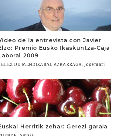
Vídeo de la entrevista con Javier
Elzo: Premio Eusko Ikaskuntza-Caja
Laboral 2009
VELEZ DE MENDIZABAL AZKARRAGA, Josemari
rakurri
Euskal Herritik zehar: Gerezi garaia
CUENDE, Amaia