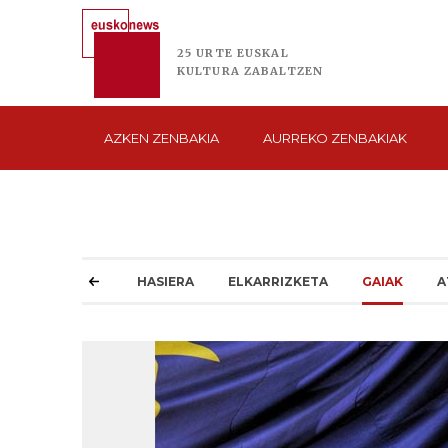
25 URTE
EUSKAL
KULTURA
ZABALTZEN
AZKEN
ZENBAKIA
AURREKO
ZENBAKIAK
HASIERA
ELKARRIZKETA
GAIAK
A