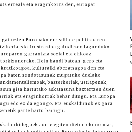
hots erreala eta eraginkorra den, europar
gaituzten Europako errealitate politikoaren
tzikeria edo frustrazioa gainditzen lagunduko
Europaren garrantzia sozial eta etikoaz
etorkizunerako. Hein handi batean, gero eta
kratikoagoa, kulturalki aberatsagoa den eta
ropa baten sendotasunak mugatuko duelako
I
fundamentalismoak, bazterkeriak, ustiapenak,
tasun gisa hartutako askatasuna baztertzen duen
rriak eta eraginkorrak behar ditugu. Eta Europa
dugu edo ez da egongo. Eta euskaldunok ez gara
zenetik parte hartu baitugu.
skal erkidegoek aurre egiten dieten ekonomia-,
ndietan lan handia egiten, Europako testuinguruan