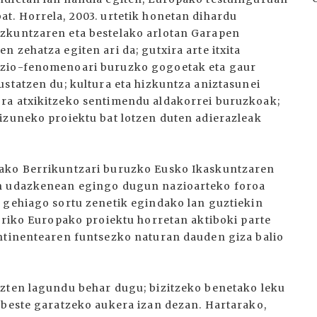
t. Horrela, 2003. urtetik honetan dihardu
zkuntzaren eta bestelako arlotan Garapen
 zehatza egiten ari da; gutxira arte itxita
azio-fenomenoari buruzko gogoetak eta gaur
ustatzen du; kultura eta hizkuntza aniztasunei
ra atxikitzeko sentimendu aldakorrei buruzkoak;
izuneko proiektu bat lotzen duten adierazleak
rako Berrikuntzari buruzko Eusko Ikaskuntzaren
en udazkenean egingo dugun nazioarteko foroa
 gehiago sortu zenetik egindako lan guztiekin
teriko Europako proiektu horretan aktiboki parte
ontinentearen funtsezko naturan dauden giza balio
uzten lagundu behar dugu; bizitzeko benetako leku
 beste garatzeko aukera izan dezan. Hartarako,