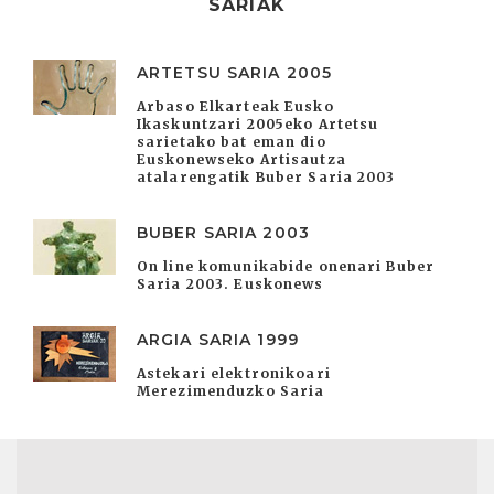
SARIAK
ARTETSU SARIA 2005
Arbaso Elkarteak Eusko
Ikaskuntzari 2005eko Artetsu
sarietako bat eman dio
Euskonewseko Artisautza
atalarengatik Buber Saria 2003
BUBER SARIA 2003
On line komunikabide onenari Buber
Saria 2003. Euskonews
ARGIA SARIA 1999
Astekari elektronikoari
Merezimenduzko Saria