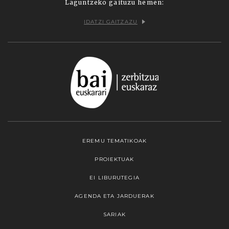
Laguntzeko gaituzu hemen:
IDATZI GAITZAZU
EREMU TEMATIKOAK
PROIEKTUAK
EI LIBURUTEGIA
AGENDA ETA JARDUERAK
SARIAK