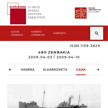
25 URTE
EUSKO
IKASKUNTZA
EUSKAL
Asmoz ta jakitez
KULTURA
ZABALTZEN
AZKEN
AURREKO
HARPIDETU
ZENBAKIA
ZENBAKIAK
ISSN 1139-3629
480 ZENBAKIA
2009-04-03 / 2009-04-10
HASIERA
ELKARRIZKETA
GAIAK
ATZOKO