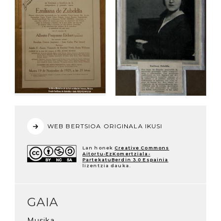
WEB BERTSIOA ORIGINALA IKUSI
Lan honek
Creative Commons
Aitortu-EzKomertziala-
PartekatuBerdin 3.0 Espainia
lizentzia dauka.
GAIA
Musika