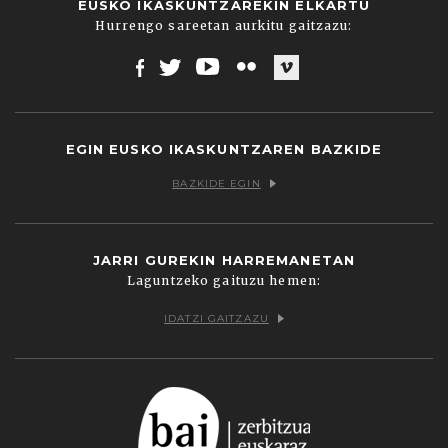
EUSKO IKASKUNTZAREKIN ELKARTU
Hurrengo sareetan aurkitu gaitzazu:
Facebook
Twitter
Youtube
Flickr
Vimeo
EGIN EUSKO IKASKUNTZAREN BAZKIDE
BAZKIDE EGIN
JARRI GUREKIN HARREMANETAN
Laguntzeko gaituzu hemen:
IDATZI GAITZAZU