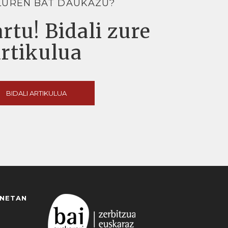
LUREN BAT DAUKAZU?
rtu! Bidali zure
artikulua
BIDALI ARTIKULUA
ANETAN