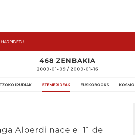
HARPIDETU
468 ZENBAKIA
2009-01-09 / 2009-01-16
TZOKO IRUDIAK
EFEMERIDEAK
EUSKOBOOKS
KOSMO
ga Alberdi nace el 11 de