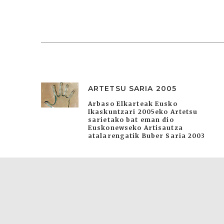
ARTETSU SARIA 2005
Arbaso Elkarteak Eusko
Ikaskuntzari 2005eko Artetsu
sarietako bat eman dio
Euskonewseko Artisautza
atalarengatik Buber Saria 2003