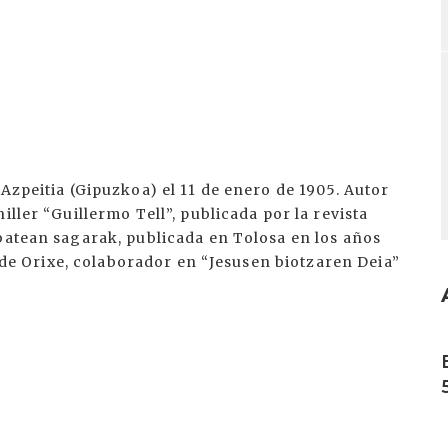
Azpeitia (Gipuzkoa) el 11 de enero de 1905. Autor
iller “Guillermo Tell”, publicada por la revista
batean sagarak, publicada en Tolosa en los años
lo de Orixe, colaborador en “Jesusen biotzaren Deia”
I