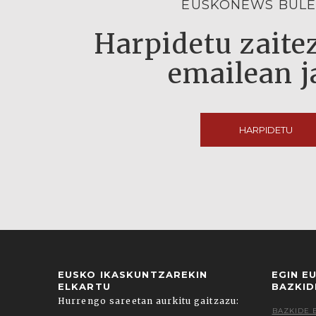
EUSKONEWS BULE
Harpidetu zaitez
emailean j
HARPIDETU
EUSKO IKASKUNTZAREKIN
EGIN E
ELKARTU
BAZKID
Hurrengo sareetan aurkitu gaitzazu:
BAZKIDE 