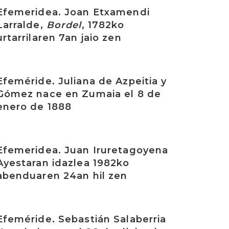
rakurri
Efemeridea. Joan Etxamendi
Larralde,
Bordel
, 1782ko
urtarrilaren 7an jaio zen
rakurri
Efeméride. Juliana de Azpeitia y
Gómez nace en Zumaia el 8 de
enero de 1888
rakurri
Efemeridea. Juan Iruretagoyena
Ayestaran idazlea 1982ko
abenduaren 24an hil zen
rakurri
Efeméride. Sebastián Salaberria