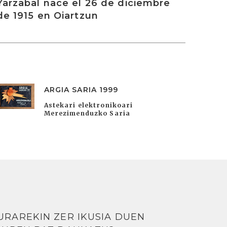
Yarzabal nace el 26 de diciembre
de 1915 en Oiartzun
ARGIA SARIA 1999
Astekari elektronikoari
Merezimenduzko Saria
URAREKIN ZER IKUSIA DUEN