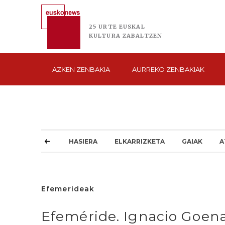
25 URTE
EUSKAL
KULTURA
ZABALTZEN
AZKEN
ZENBAKIA
AURREKO
ZENBAKIAK
HASIERA
ELKARRIZKETA
GAIAK
A
Efemerideak
Efeméride. Ignacio Goena