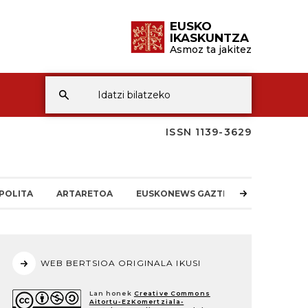
EUSKO
IKASKUNTZA
Asmoz ta jakitez
ISSN 1139-3629
POLITA
ARTARETOA
EUSKONEWS GAZTEA
WEB BERTSIOA ORIGINALA IKUSI
Lan honek
Creative Commons
Aitortu-EzKomertziala-