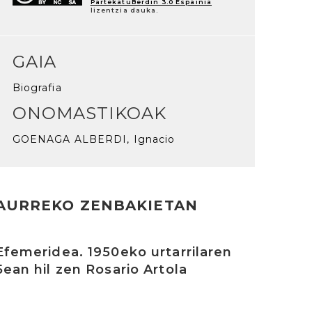
PartekatuBerdin 3.0 Espainia
lizentzia dauka.
GAIA
Biografia
ONOMASTIKOAK
GOENAGA ALBERDI, Ignacio
AURREKO ZENBAKIETAN
rakurri
Efemeridea. 1950eko urtarrilaren
5ean hil zen Rosario Artola