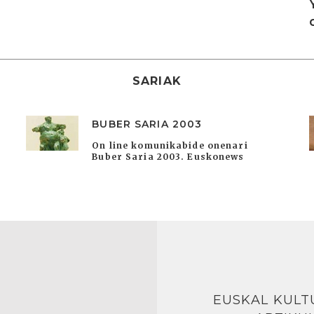
SARIAK
BUBER SARIA 2003
On line komunikabide onenari
Buber Saria 2003. Euskonews
EUSKAL KULT