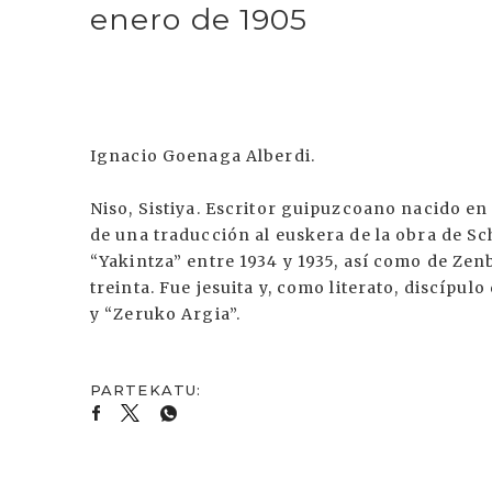
enero de 1905
Ignacio Goenaga Alberdi.
Niso, Sistiya. Escritor guipuzcoano nacido en 
de una traducción al euskera de la obra de Sch
“Yakintza” entre 1934 y 1935, así como de Zen
treinta. Fue jesuita y, como literato, discípu
y “Zeruko Argia”.