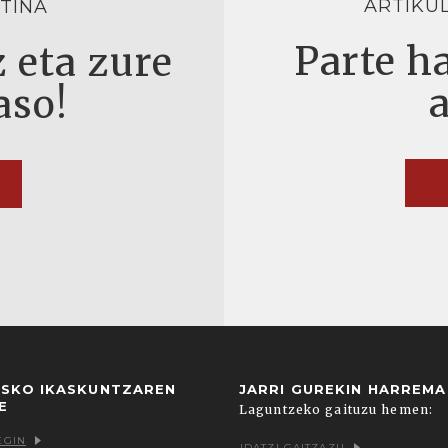
ARTIKU
TINA
Parte ha
 eta zure
aso!
USKO IKASKUNTZAREN
JARRI GUREKIN HARREM
E
Laguntzeko gaituzu hemen:
EGIN
IDATZI GAITZAZU