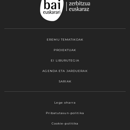
EREMU TEMATIKOAK
PROIEKTUAK
EI LIBURUTEGIA
AGENDA ETA JARDUERAK
SARIAK
Webgune honek cookieak erabiltzen ditu,
Lege oharra
propioak zein hirugarrenenak. Hautatu
Pribatutasun-politika
nabigatzeko nahiago duzun cookie aukera.
Guztiz desaktibatzea ere hauta dezakezu.
Cookie-politika
Cookie batzuk blokeatu nahi badituzu, egin klik