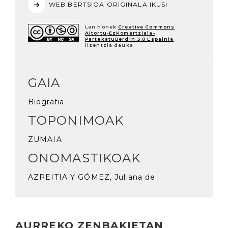
WEB BERTSIOA ORIGINALA IKUSI
Lan honek
Creative Commons
Aitortu-EzKomertziala-
PartekatuBerdin 3.0 Espainia
lizentzia dauka.
GAIA
Biografia
TOPONIMOAK
ZUMAIA
ONOMASTIKOAK
AZPEITIA Y GÓMEZ, Juliana de
AURREKO ZENBAKIETAN