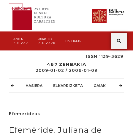
25 URTE
EUSKO
IKASKUNTZA
EUSKAL
Asmoz ta jakitez
KULTURA
ZABALTZEN
AZKEN
AURREKO
HARPIDETU
ZENBAKIA
ZENBAKIAK
ISSN 1139-3629
467 ZENBAKIA
2009-01-02 / 2009-01-09
HASIERA
ELKARRIZKETA
GAIAK
ATZOKO
Efemerideak
Efeméride. Juliana de