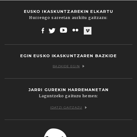
EUSKO IKASKUNTZAREKIN ELKARTU
Hurrengo sareetan aurkitu gaitzazu:
Facebook
Twitter
Youtube
Flickr
Vimeo
EGIN EUSKO IKASKUNTZAREN BAZKIDE
BAZKIDE EGIN
JARRI GUREKIN HARREMANETAN
Laguntzeko gaituzu hemen:
IDATZI GAITZAZU