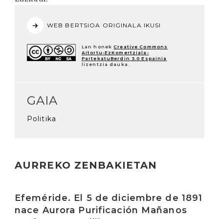
WEB BERTSIOA ORIGINALA IKUSI
Lan honek
Creative Commons
Aitortu-EzKomertziala-
PartekatuBerdin 3.0 Espainia
lizentzia dauka.
GAIA
Politika
AURREKO ZENBAKIETAN
Irakurri
Efeméride. El 5 de diciembre de 1891
nace Aurora Purificación Mañanos