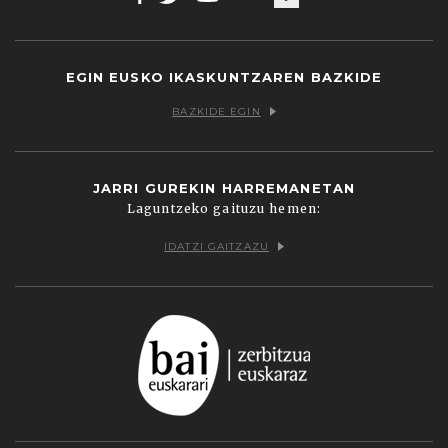
Facebook
Twitter
Youtube
Flickr
Vimeo
EGIN EUSKO IKASKUNTZAREN BAZKIDE
BAZKIDE EGIN
JARRI GUREKIN HARREMANETAN
Laguntzeko gaituzu hemen:
IDATZI GAITZAZU