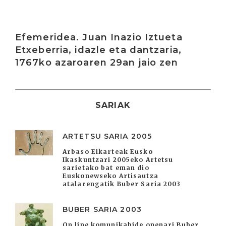
Irakurri
Efemeridea. Juan Inazio Iztueta
Etxeberria, idazle eta dantzaria,
1767ko azaroaren 29an jaio zen
SARIAK
ARTETSU SARIA 2005
Arbaso Elkarteak Eusko
Ikaskuntzari 2005eko Artetsu
sarietako bat eman dio
Euskonewseko Artisautza
atalarengatik Buber Saria 2003
BUBER SARIA 2003
On line komunikabide onenari Buber