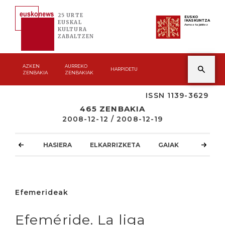
25 URTE
EUSKO
IKASKUNTZA
EUSKAL
Asmoz ta jakitez
KULTURA
ZABALTZEN
AZKEN
AURREKO
HARPIDETU
ZENBAKIA
ZENBAKIAK
ISSN 1139-3629
465 ZENBAKIA
2008-12-12 / 2008-12-19
HASIERA
ELKARRIZKETA
GAIAK
ATZOKO
Efemerideak
Efeméride. La liga