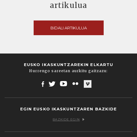
artikulua
BIDALI ARTIKULUA
EUSKO IKASKUNTZAREKIN ELKARTU
Hurrengo sareetan aurkitu gaitzazu:
Facebook
Twitter
Youtube
Flickr
Vimeo
EGIN EUSKO IKASKUNTZAREN BAZKIDE
BAZKIDE EGIN