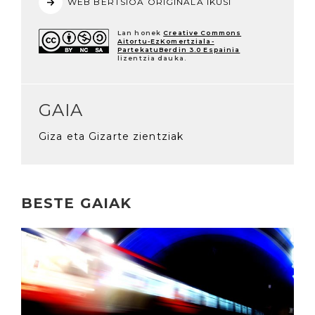
WEB BERTSIOA ORIGINALA IKUSI
Lan honek
Creative Commons
Aitortu-EzKomertziala-
PartekatuBerdin 3.0 Espainia
lizentzia dauka.
GAIA
Giza eta Gizarte zientziak
BESTE GAIAK
Irakurri