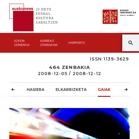
25 URTE
EUSKO
IKASKUNTZA
EUSKAL
Asmoz ta jakitez
KULTURA
ZABALTZEN
AZKEN
AURREKO
HARPIDETU
ZENBAKIA
ZENBAKIAK
ISSN 1139-3629
464 ZENBAKIA
2008-12-05 / 2008-12-12
HASIERA
ELKARRIZKETA
GAIAK
ATZOKO