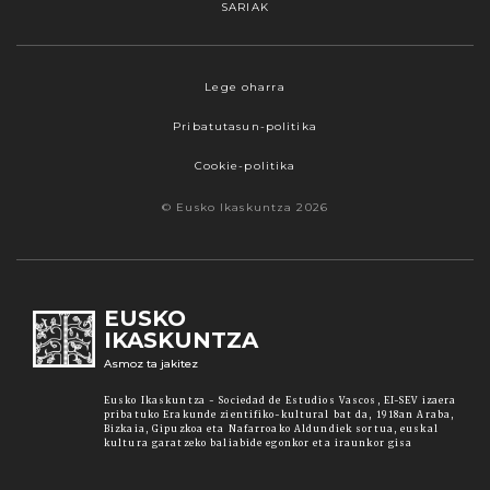
SARIAK
Lege oharra
Pribatutasun-politika
Cookie-politika
© Eusko Ikaskuntza 2026
EUSKO
IKASKUNTZA
Asmoz ta jakitez
Eusko Ikaskuntza - Sociedad de Estudios Vascos, EI-SEV izaera
pribatuko Erakunde zientifiko-kultural bat da, 1918an Araba,
Bizkaia, Gipuzkoa eta Nafarroako Aldundiek sortua, euskal
kultura garatzeko baliabide egonkor eta iraunkor gisa
Webgune honek cookieak erabiltzen ditu,