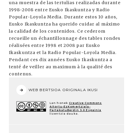
una muestra de las tertulias realizadas durante
1998-2008 entre Eusko Ikaskuntza y Radio
Popular-Loyola Media. Durante estos 10 años,
Eusko Ikaskuntza ha querido cuidar al máximo
la calidad de los contenidos. Ce cederom
recueille un échantillonnage des tables rondes
réalisées entre 1998 et 2008 par Eusko
Ikaskuntza et la Radio Popular-Loyola Media.
Pendant ces dix années Eusko Ikaskuntza a
tenté de veiller au maximum à la qualité des
contenus.
WEB BERTSIOA ORIGINALA IKUSI
Lan honek
Creative Commons
Aitortu-EzKomertziala-
PartekatuBerdin 3.0 Espainia
lizentzia dauka.