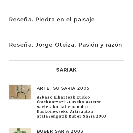
Irakurri
Reseña. Piedra en el paisaje
Irakurri
Reseña. Jorge Oteiza. Pasión y razón
SARIAK
ARTETSU SARIA 2005
Arbaso Elkarteak Eusko
Ikaskuntzari 2005eko Artetsu
sarietako bat eman dio
Euskonewseko Artisautza
atalarengatik Buber Saria 2003
BUBER SARIA 2003