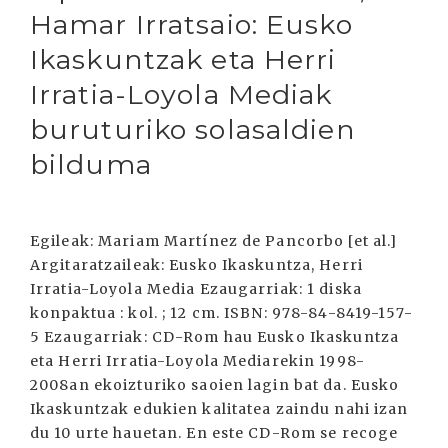
Hamar Irratsaio: Eusko
Ikaskuntzak eta Herri
Irratia-Loyola Mediak
buruturiko solasaldien
bilduma
Egileak: Mariam Martínez de Pancorbo [et al.]
Argitaratzaileak: Eusko Ikaskuntza, Herri
Irratia-Loyola Media Ezaugarriak: 1 diska
konpaktua : kol. ; 12 cm. ISBN: 978-84-8419-157-
5 Ezaugarriak: CD-Rom hau Eusko Ikaskuntza
eta Herri Irratia-Loyola Mediarekin 1998-
2008an ekoizturiko saoien lagin bat da. Eusko
Ikaskuntzak edukien kalitatea zaindu nahi izan
du 10 urte hauetan. En este CD-Rom se recoge