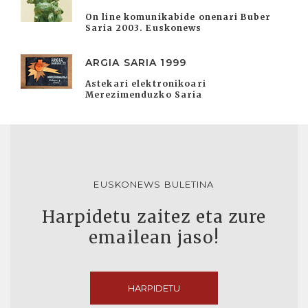
On line komunikabide onenari Buber
Saria 2003. Euskonews
ARGIA SARIA 1999
Astekari elektronikoari
Merezimenduzko Saria
EUSKONEWS BULETINA
Harpidetu zaitez eta zure
emailean jaso!
HARPIDETU