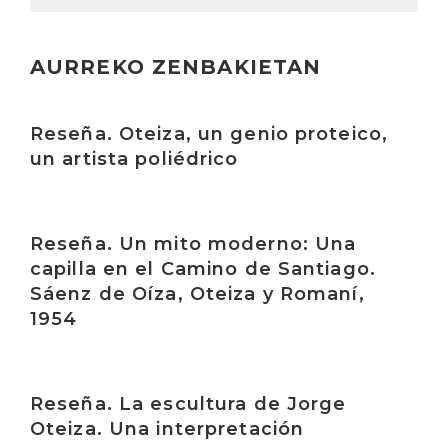
AURREKO ZENBAKIETAN
Irakurri
Reseña. Oteiza, un genio proteico,
un artista poliédrico
Irakurri
Reseña. Un mito moderno: Una
capilla en el Camino de Santiago.
Sáenz de Oíza, Oteiza y Romaní,
1954
Irakurri
Reseña. La escultura de Jorge
Oteiza. Una interpretación