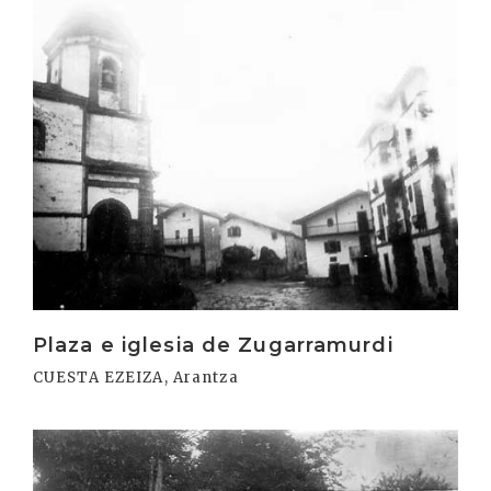
Irakurri
Plaza e iglesia de Zugarramurdi
CUESTA EZEIZA, Arantza
Irakurri