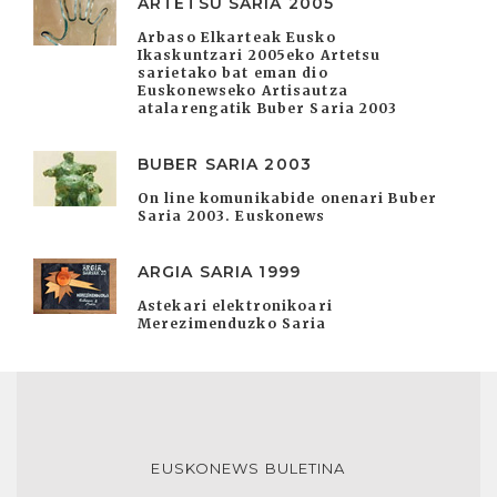
ARTETSU SARIA 2005
Arbaso Elkarteak Eusko
Ikaskuntzari 2005eko Artetsu
sarietako bat eman dio
Euskonewseko Artisautza
atalarengatik Buber Saria 2003
BUBER SARIA 2003
On line komunikabide onenari Buber
Saria 2003. Euskonews
ARGIA SARIA 1999
Astekari elektronikoari
Merezimenduzko Saria
EUSKONEWS BULETINA