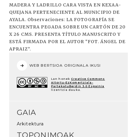
MADERA Y LADRILLO CARA VISTA EN KEXAA-
QUEJANA PERTENECIENTE AL MUNICIPIO DE
AYALA. Observaciones: LA FOTOGRAFÍA SE
ENCUENTRA PEGADA SOBRE UN CARTÓN DE 20
X 26 CMS. PRESENTA TÍTULO MANUSCRITO Y
ESTÁ FIRMADA POR EL AUTOR “FOT. ÁNGEL DE
APRAIZ”.
WEB BERTSIOA ORIGINALA IKUSI
Lan honek
Creative Commons
Aitortu-EzKomertziala-
PartekatuBerdin 3.0 Espainia
lizentzia dauka.
GAIA
Arkitektura
TOPONIMOAK