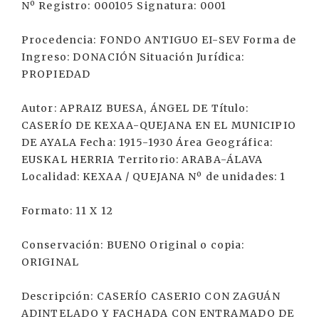
Nº Registro: 000105 Signatura: 0001
Procedencia: FONDO ANTIGUO EI-SEV Forma de
Ingreso: DONACIÓN Situación Jurídica:
PROPIEDAD
Autor: APRAIZ BUESA, ÁNGEL DE Título:
CASERÍO DE KEXAA-QUEJANA EN EL MUNICIPIO
DE AYALA Fecha: 1915-1930 Área Geográfica:
EUSKAL HERRIA Territorio: ARABA-ÁLAVA
Localidad: KEXAA / QUEJANA Nº de unidades: 1
Formato: 11 X 12
Conservación: BUENO Original o copia:
ORIGINAL
Descripción: CASERÍO CASERIO CON ZAGUÁN
ADINTELADO Y FACHADA CON ENTRAMADO DE