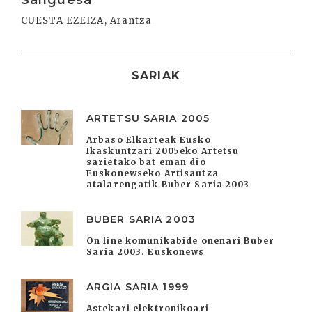
CUESTA EZEIZA, Arantza
SARIAK
ARTETSU SARIA 2005
Arbaso Elkarteak Eusko
Ikaskuntzari 2005eko Artetsu
sarietako bat eman dio
Euskonewseko Artisautza
atalarengatik Buber Saria 2003
BUBER SARIA 2003
On line komunikabide onenari Buber
Saria 2003. Euskonews
ARGIA SARIA 1999
Astekari elektronikoari