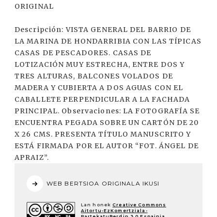
ORIGINAL
Descripción: VISTA GENERAL DEL BARRIO DE
LA MARINA DE HONDARRIBIA CON LAS TÍPICAS
CASAS DE PESCADORES. CASAS DE
LOTIZACIÓN MUY ESTRECHA, ENTRE DOS Y
TRES ALTURAS, BALCONES VOLADOS DE
MADERA Y CUBIERTA A DOS AGUAS CON EL
CABALLETE PERPENDICULAR A LA FACHADA
PRINCIPAL. Observaciones: LA FOTOGRAFÍA SE
ENCUENTRA PEGADA SOBRE UN CARTÓN DE 20
X 26 CMS. PRESENTA TÍTULO MANUSCRITO Y
ESTÁ FIRMADA POR EL AUTOR “FOT. ÁNGEL DE
APRAIZ”.
WEB BERTSIOA ORIGINALA IKUSI
Lan honek
Creative Commons
Aitortu-EzKomertziala-
PartekatuBerdin 3.0 Espainia