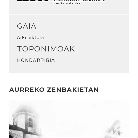
lizentzia dauka.
GAIA
Arkitektura
TOPONIMOAK
HONDARRIBIA
AURREKO ZENBAKIETAN
Irakurri