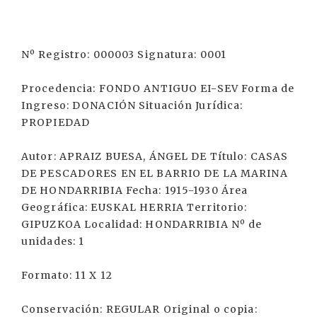
Nº Registro: 000003 Signatura: 0001
Procedencia: FONDO ANTIGUO EI-SEV Forma de
Ingreso: DONACIÓN Situación Jurídica:
PROPIEDAD
Autor: APRAIZ BUESA, ÁNGEL DE Título: CASAS
DE PESCADORES EN EL BARRIO DE LA MARINA
DE HONDARRIBIA Fecha: 1915-1930 Área
Geográfica: EUSKAL HERRIA Territorio:
GIPUZKOA Localidad: HONDARRIBIA Nº de
unidades: 1
Formato: 11 X 12
Conservación: REGULAR Original o copia: