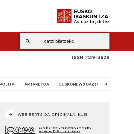
EUSKO
IKASKUNTZA
Asmoz ta jakitez
ISSN 1139-3629
POLITA
ARTARETOA
EUSKONEWS GAZTEA
WEB BERTSIOA ORIGINALA IKUSI
Lan honek
Creative Commons
Aitortu-EzKomertziala-