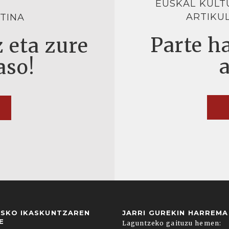
EUSKAL KULT
ARTIKU
TINA
Parte ha
 eta zure
aso!
USKO IKASKUNTZAREN
JARRI GUREKIN HARREM
E
Laguntzeko gaituzu hemen: