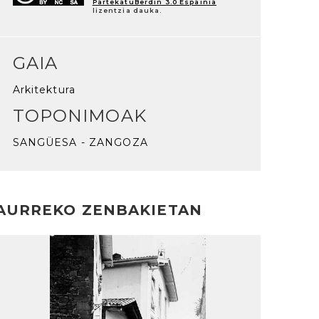
PartekatuBerdin 3.0 Espainia
lizentzia dauka.
GAIA
Arkitektura
TOPONIMOAK
SANGÜESA - ZANGOZA
AURREKO ZENBAKIETAN
rakurri