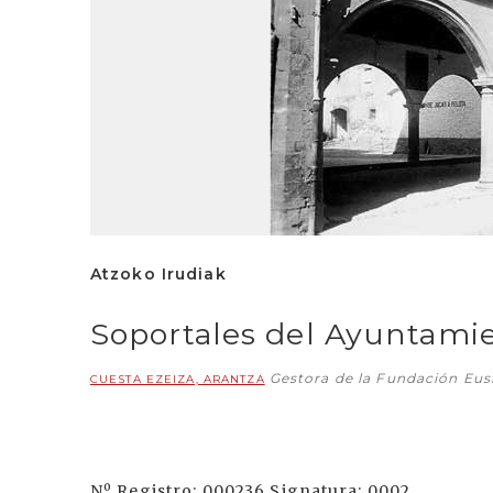
Atzoko Irudiak
Soportales del Ayuntami
Gestora de la Fundación Eu
CUESTA EZEIZA, ARANTZA
Nº Registro: 000236 Signatura: 0002