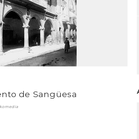
ento de Sangüesa
I
skomedia