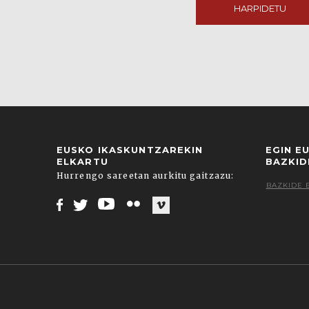
HARPIDETU
EUSKO IKASKUNTZAREKIN
EGIN E
ELKARTU
BAZKID
Hurrengo sareetan aurkitu gaitzazu:
BAZKIDE 
Facebook
Twitter
Youtube
Flickr
Vimeo