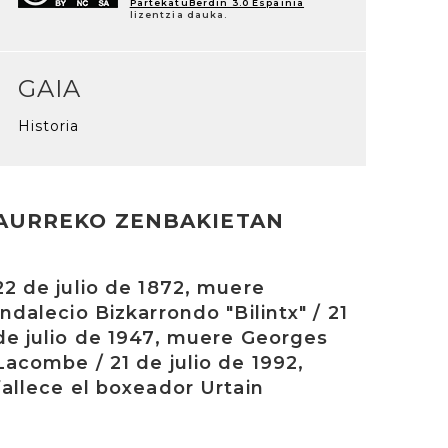
PartekatuBerdin 3.0 Espainia
lizentzia dauka.
GAIA
Historia
AURREKO ZENBAKIETAN
rakurri
22 de julio de 1872, muere
Indalecio Bizkarrondo "Bilintx" / 21
de julio de 1947, muere Georges
Lacombe / 21 de julio de 1992,
fallece el boxeador Urtain