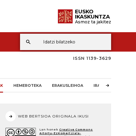
EUSKO
IKASKUNTZA
Asmoz ta jakitez
ISSN 1139-3629
AK
HEMEROTEKA
ERAKUSLEIHOA
IRAKURLEAREN TXO
WEB BERTSIOA ORIGINALA IKUSI
Lan honek
Creative Commons
Aitortu-EzKomertziala-