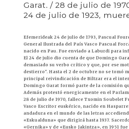
Garat. / 28 de julio de 19
24 de julio de 1923, muer
Efemerideak 24 de julio de 1793, Pascual Fou
General Ilustrada del País Vasco Pascual Forc
nacido en Pau. Fue enviado a Laburdi para inf
El 24 de julio dio cuenta de que Domingo Gara
demasiado su verbo crítico y que, por ese mot
destierro". Hasta el 2 de octubre no se tomó 
principal reivindicación de Biltzar era el int
Domingo Garat formó parte de la comisión que
Además protestó energicamente en el Parlamen
28 de julio de 1970, fallece Txomin Soubelet F
Vasco Escritor euskérico, nacido en Hasparre
andadura en el mundo de las letras accediend
«Eskualduna» que dirigirá hasta 1937. Sacerd
«Gernika» y de «Eusko Jakintza», en 1951 fu