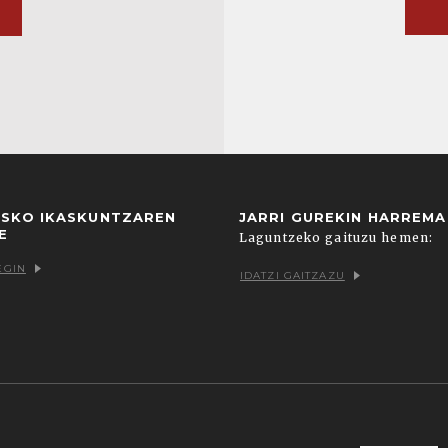
USKO IKASKUNTZAREN
JARRI GUREKIN HARREM
E
Laguntzeko gaituzu hemen:
EGIN
IDATZI GAITZAZU