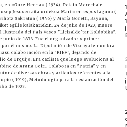
I
, en «Gure Herria» ( 1934); Petain Merechale
 Josep Jesusen aita ordekoa Mariaren espos laguna (
Bihotz Sakratua ( 1946) y María Goretti, Bayona,
ket egille kalakariekin. 24 de julio de 1923, muere
 Ilustrada del País Vasco "Eleizalde`tar Koldobika".
e junio de 1873. Fue el organizador y primer
s por él mismo. La Diputación de Vizcaya le nombra
iasu colaboración en la "RIEV", dejando de
I
io de Urquijo. Era carlista que luego evoluciona al
bino de Arana Goiri. Colabora en "Patria" y en
 autor de diversas obras y artículos referentes a la
opio ( 1919), Metodología para la restauración del
lio de 1923.
I