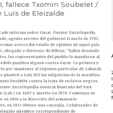
70, fallece Txomin Soubelet /
e Luis de Eleizalde
rcade informa sobre Garat. Fuente: Enciclopedia
ade, agente secreto del gobierno francés de 1793,
ormar acerca del estado de opinión de aquel país.
t, abogado y defensor de Biltzar, "había desatado
ivo, los representantes del pueblo lo mandaron al
medida punitiva alguna contra Garat. La primera y
I
erés por mantener el régimen particular de Laburdi.
 planteó a Luis XVI las exigencias de la Asanblea.
to bordelés contra la trata de esclavos negros.
uente: Enciclopedia General Ilustrada del País
n (Lab.) en 1897 y muerto en 1970. Comienza su
o en 1930 a la dirección del semanario
ote, en 1933 obtuvo una canonjía. Colaborador de
e elegido miembro correspondiente de