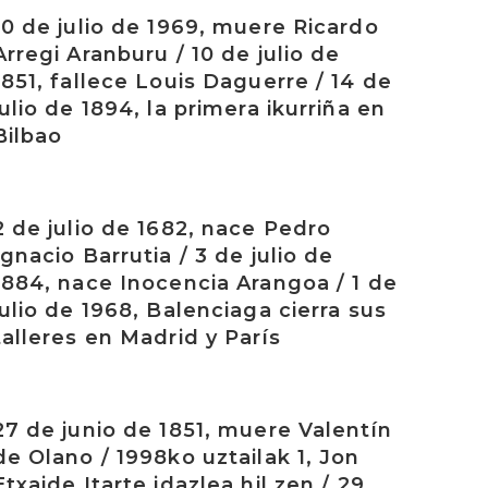
rakurri
10 de julio de 1969, muere Ricardo
Arregi Aranburu / 10 de julio de
1851, fallece Louis Daguerre / 14 de
julio de 1894, la primera ikurriña en
Bilbao
rakurri
2 de julio de 1682, nace Pedro
Ignacio Barrutia / 3 de julio de
1884, nace Inocencia Arangoa / 1 de
julio de 1968, Balenciaga cierra sus
talleres en Madrid y París
rakurri
27 de junio de 1851, muere Valentín
de Olano / 1998ko uztailak 1, Jon
Etxaide Itarte idazlea hil zen / 29