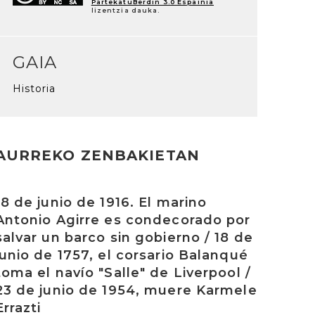
PartekatuBerdin 3.0 Espainia
lizentzia dauka.
GAIA
Historia
AURREKO ZENBAKIETAN
rakurri
18 de junio de 1916. El marino
Antonio Agirre es condecorado por
salvar un barco sin gobierno / 18 de
junio de 1757, el corsario Balanqué
toma el navío "Salle" de Liverpool /
23 de junio de 1954, muere Karmele
Errazti