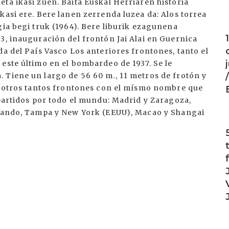
ta ikasi zuen. Baita Euskal Herriaren historia
kasi ere. Bere lanen zerrenda luzea da: Alos torrea
gia begi truk (1964). Bere liburik ezagunena
I
3, inauguración del frontón Jai Alai en Guernica
da del País Vasco Los anteriores frontones, tanto el
este último en el bombardeo de 1937. Se le
 Tiene un largo de 56 60 m., 11 metros de frotón y
 y otros tantos frontones con el mísmo nombre que
epartidos por todo el mundu: Madrid y Zaragoza,
Orlando, Tampa y New York (EEUU), Macao y Shangai
I