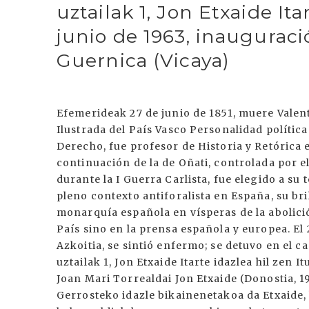
uztailak 1, Jon Etxaide Ita
junio de 1963, inauguraci
Guernica (Vicaya)
Efemerideak 27 de junio de 1851, muere Valen
Ilustrada del País Vasco Personalidad polític
Derecho, fue profesor de Historia y Retórica 
continuación de la de Oñati, controlada por el
durante la I Guerra Carlista, fue elegido a su
pleno contexto antiforalista en España, su bri
monarquía española en vísperas de la abolició
País sino en la prensa española y europea. El
Azkoitia, se sintió enfermo; se detuvo en el c
uztailak 1, Jon Etxaide Itarte idazlea hil zen 
Joan Mari Torrealdai Jon Etxaide (Donostia, 19
Gerrosteko idazle bikainenetakoa da Etxaide, 