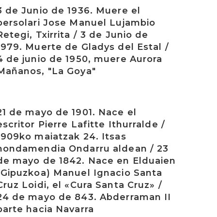
rakurri
3 de Junio de 1936. Muere el
bersolari Jose Manuel Lujambio
Retegi, Txirrita / 3 de Junio de
1979. Muerte de Gladys del Estal /
4 de junio de 1950, muere Aurora
Mañanos, "La Goya"
rakurri
21 de mayo de 1901. Nace el
escritor Pierre Lafitte Ithurralde /
1909ko maiatzak 24. Itsas
hondamendia Ondarru aldean / 23
de mayo de 1842. Nace en Elduaien
(Gipuzkoa) Manuel Ignacio Santa
Cruz Loidi, el «Cura Santa Cruz» /
24 de mayo de 843. Abderraman II
parte hacia Navarra