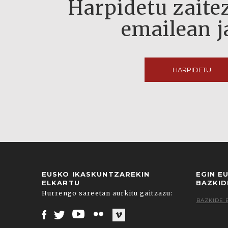
Harpidetu zaitez
emailean j
HARPIDETU
EUSKO IKASKUNTZAREKIN
EGIN E
ELKARTU
BAZKID
Hurrengo sareetan aurkitu gaitzazu:
BAZKIDE 
Facebook
Twitter
Youtube
Flickr
Vimeo