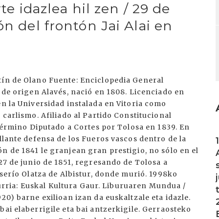
rte idazlea hil zen / 29 de
ón del frontón Jai Alai en
tín de Olano Fuente: Enciclopedia General
a de origen Alavés, nació en 1808. Licenciado en
en la Universidad instalada en Vitoria como
 carlismo. Afiliado al Partido Constitucional
 término Diputado a Cortes por Tolosa en 1839. En
I
llante defensa de los Fueros vascos dentro de la
n de 1841 le granjean gran prestigio, no sólo en el
 27 de junio de 1851, regresando de Tolosa a
aserío Olatza de Albistur, donde murió. 1998ko
Iturria: Euskal Kultura Gaur. Liburuaren Mundua /
20) barne exilioan izan da euskaltzale eta idazle.
bai elaberrigile eta bai antzerkigile. Gerraosteko