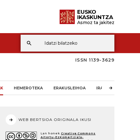
EUSKO
IKASKUNTZA
Asmoz ta jakitez
ISSN 1139-3629
AK
HEMEROTEKA
ERAKUSLEIHOA
IRAKURLEAREN TXO
WEB BERTSIOA ORIGINALA IKUSI
Lan honek
Creative Commons
Aitortu-EzKomertziala-