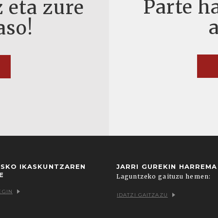
Parte ha
 eta zure
aso!
USKO IKASKUNTZAREN
JARRI GUREKIN HARREM
E
Laguntzeko gaituzu hemen:
EGIN
IDATZI GAITZAZU