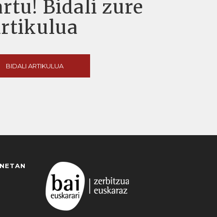
rtu! Bidali zure
artikulua
BIDALI ARTIKULUA
ANETAN