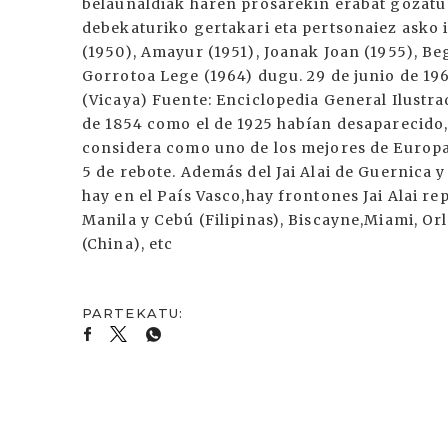
belaunaldiak haren prosarekin erabat gozatu e
debekaturiko gertakari eta pertsonaiez asko i
(1950), Amayur (1951), Joanak Joan (1955), Be
Gorrotoa Lege (1964) dugu. 29 de junio de 196
(Vicaya) Fuente: Enciclopedia General Ilustra
de 1854 como el de 1925 habían desaparecido, 
considera como uno de los mejores de Europa.
5 de rebote. Además del Jai Alai de Guernica
hay en el País Vasco,hay frontones Jai Alai r
Manila y Cebú (Filipinas), Biscayne,Miami, 
(China), etc