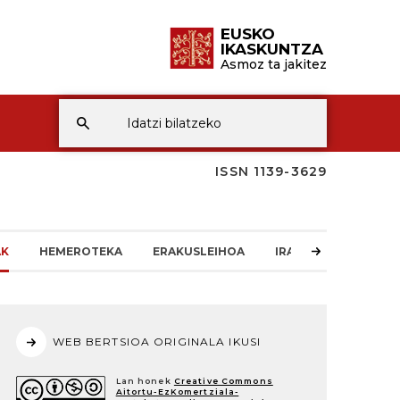
EUSKO
IKASKUNTZA
Asmoz ta jakitez
ISSN 1139-3629
AK
HEMEROTEKA
ERAKUSLEIHOA
IRAKURLEAREN TXO
WEB BERTSIOA ORIGINALA IKUSI
Lan honek
Creative Commons
Aitortu-EzKomertziala-