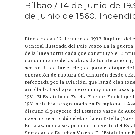
Bilbao / 14 de junio de 193
de junio de 1560. Incendi
Efemerideak 12 de junio de 1937. Ruptura del 
General Ilustrada del País Vasco En la guerr
de la linea fortificada que constituyó el Cint
conocimiento de las obras de fortificación, g
sector citado fue el elegido para el ataque defi
operación de ruptura del Cinturón desde Urku
reforzada por la aviación, que lanzó cien ton
arrollada. Las bajas fueron muy numerosas, pr
1931. El Estatuto de Estella Fuente: Encicloped
1931 se había programado en Pamplona la Asa
discutir el proyecto del Estatuto Vasco de Aut
navarra se acordó celebrarla en Estella (Navar
En la asamblea se aprobó el proyecto del Est
Sociedad de Estudios Vascos. El "Estatuto de 