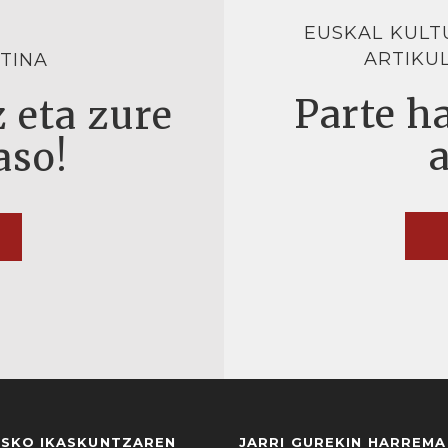
EUSKAL KULT
ARTIKU
TINA
Parte ha
 eta zure
aso!
USKO IKASKUNTZAREN
JARRI GUREKIN HARREM