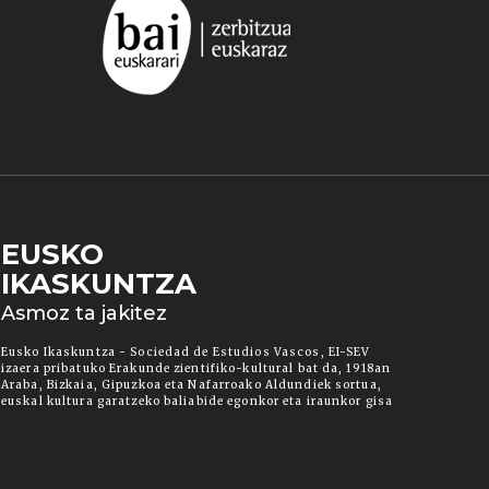
EUSKO
IKASKUNTZA
 duzun cookie aukera. Guztiz desaktibatzea ere
Asmoz ta jakitez
ut" botoia sakatuz gero, aipatutako cookieak eta
ura informazio gehiago lortzeko.
Eusko Ikaskuntza - Sociedad de Estudios Vascos, EI-SEV
izaera pribatuko Erakunde zientifiko-kultural bat da, 1918an
Araba, Bizkaia, Gipuzkoa eta Nafarroako Aldundiek sortua,
euskal kultura garatzeko baliabide egonkor eta iraunkor gisa