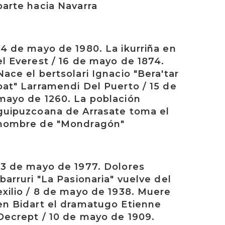
parte hacia Navarra
rakurri
14 de mayo de 1980. La ikurriña en
el Everest / 16 de mayo de 1874.
Nace el bertsolari Ignacio "Bera'tar
bat" Larramendi Del Puerto / 15 de
mayo de 1260. La población
guipuzcoana de Arrasate toma el
nombre de "Mondragón"
rakurri
13 de mayo de 1977. Dolores
Ibarruri "La Pasionaria" vuelve del
exilio / 8 de mayo de 1938. Muere
en Bidart el dramatugo Etienne
Decrept / 10 de mayo de 1909.