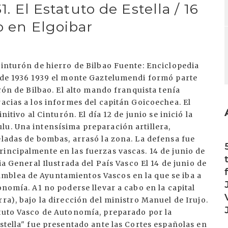
1. El Estatuto de Estella / 16
o en Elgoibar
cinturón de hierro de Bilbao Fuente: Enciclopedia
a de 1936 1939 el monte Gaztelumendi formó parte
urón de Bilbao. El alto mando franquista tenía
racias a los informes del capitán Goicoechea. El
nitivo al Cinturón. El día 12 de junio se inició la
lu. Una intensísima preparación artillera,
I
eladas de bombas, arrasó la zona. La defensa fue
incipalmente en las fuerzas vascas. 14 de junio de
ia General Ilustrada del País Vasco El 14 de junio de
mblea de Ayuntamientos Vascos en la que se iba a
onomía. A1 no poderse llevar a cabo en la capital
ra), bajo la dirección del ministro Manuel de Irujo.
atuto Vasco de Autonomía, preparado por la
Estella" fue presentado ante las Cortes españolas en