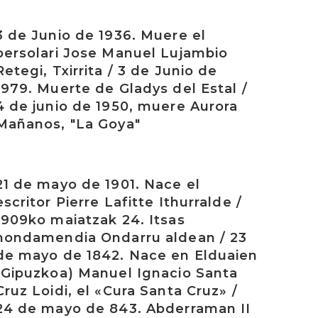
rakurri
3 de Junio de 1936. Muere el
bersolari Jose Manuel Lujambio
Retegi, Txirrita / 3 de Junio de
1979. Muerte de Gladys del Estal /
4 de junio de 1950, muere Aurora
Mañanos, "La Goya"
rakurri
21 de mayo de 1901. Nace el
escritor Pierre Lafitte Ithurralde /
1909ko maiatzak 24. Itsas
hondamendia Ondarru aldean / 23
de mayo de 1842. Nace en Elduaien
(Gipuzkoa) Manuel Ignacio Santa
Cruz Loidi, el «Cura Santa Cruz» /
24 de mayo de 843. Abderraman II