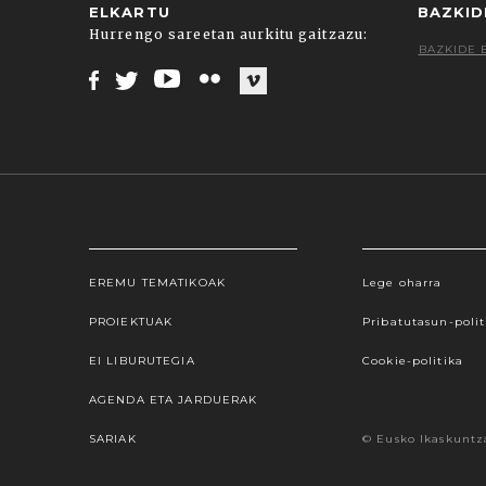
ELKARTU
BAZKID
Hurrengo sareetan aurkitu gaitzazu:
BAZKIDE 
Facebook
Twitter
Youtube
Flickr
Vimeo
EREMU TEMATIKOAK
Lege oharra
Webgune honek cookieak erabiltzen ditu, propioa
hauta dezakezu. Cookie batzuk blokeatu nahi badit
PROIEKTUAK
Pribatutasun-polit
gure cookie politika onartzen duz
EI LIBURUTEGIA
Cookie-politika
AGENDA ETA JARDUERAK
SARIAK
© Eusko Ikaskuntz