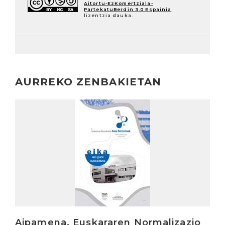
Aitortu-EzKomertziala-
PartekatuBerdin 3.0 Espainia
lizentzia dauka.
AURREKO ZENBAKIETAN
Irakurri
Aipamena. Euskararen Normalizazio