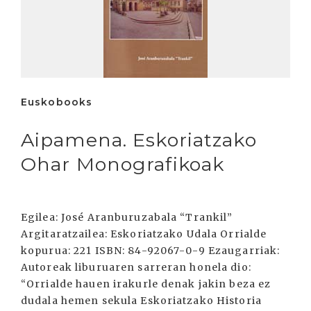
Euskobooks
Aipamena. Eskoriatzako
Ohar Monografikoak
Egilea: José Aranburuzabala “Trankil”
Argitaratzailea: Eskoriatzako Udala Orrialde
kopurua: 221 ISBN: 84-92067-0-9 Ezaugarriak:
Autoreak liburuaren sarreran honela dio:
“Orrialde hauen irakurle denak jakin beza ez
dudala hemen sekula Eskoriatzako Historia