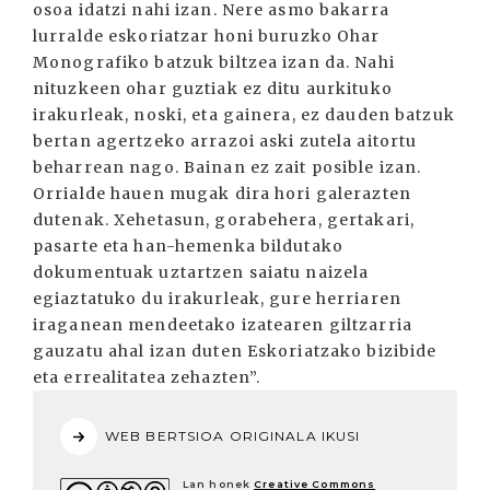
osoa idatzi nahi izan. Nere asmo bakarra
lurralde eskoriatzar honi buruzko Ohar
Monografiko batzuk biltzea izan da. Nahi
nituzkeen ohar guztiak ez ditu aurkituko
irakurleak, noski, eta gainera, ez dauden batzuk
bertan agertzeko arrazoi aski zutela aitortu
beharrean nago. Bainan ez zait posible izan.
Orrialde hauen mugak dira hori galerazten
dutenak. Xehetasun, gorabehera, gertakari,
pasarte eta han-hemenka bildutako
dokumentuak uztartzen saiatu naizela
egiaztatuko du irakurleak, gure herriaren
iraganean mendeetako izatearen giltzarria
gauzatu ahal izan duten Eskoriatzako bizibide
eta errealitatea zehazten”.
WEB BERTSIOA ORIGINALA IKUSI
Lan honek
Creative Commons