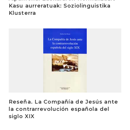
Kasu aurreratuak: Soziolinguistika
Klusterra
Irakurri
Reseña. La Compañía de Jesús ante
la contrarrevolución española del
siglo XIX