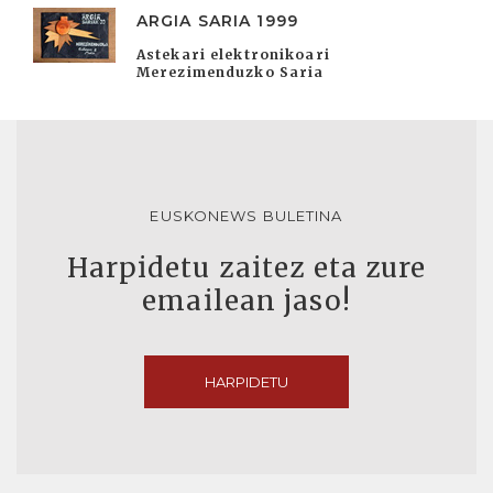
ARGIA SARIA 1999
Astekari elektronikoari
Merezimenduzko Saria
EUSKONEWS BULETINA
Harpidetu zaitez eta zure
emailean jaso!
HARPIDETU