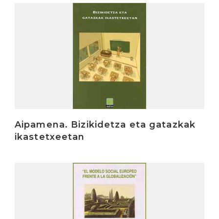
Irakurri
Aipamena. Bizikidetza eta gatazkak
ikastetxeetan
Irakurri