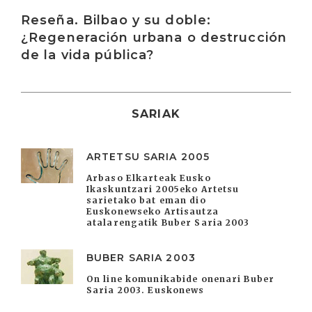
Reseña. Bilbao y su doble:
¿Regeneración urbana o destrucción
de la vida pública?
SARIAK
ARTETSU SARIA 2005
Arbaso Elkarteak Eusko
Ikaskuntzari 2005eko Artetsu
sarietako bat eman dio
Euskonewseko Artisautza
atalarengatik Buber Saria 2003
BUBER SARIA 2003
On line komunikabide onenari Buber
Saria 2003. Euskonews