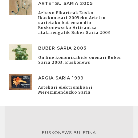
ARTETSU SARIA 2005
Arbaso Elkarteak Eusko
Ikaskuntzari 2005eko Artetsu
sarietako bat eman dio
Euskonewseko Artisautza
atalarengatik Buber Saria 2003
BUBER SARIA 2003
On line komunikabide onenari Buber
Saria 2003. Euskonews
ARGIA SARIA 1999
Astekari elektronikoari
Merezimenduzko Saria
EUSKONEWS BULETINA