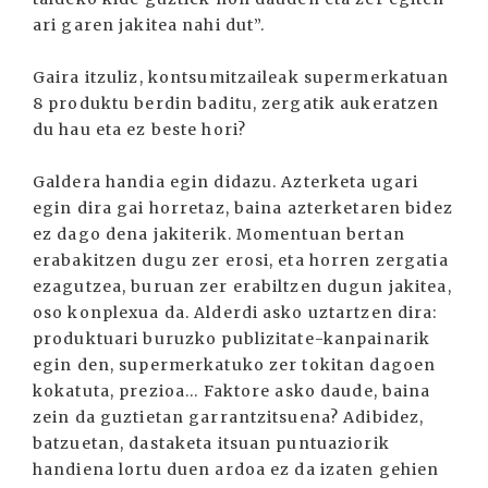
ari garen jakitea nahi dut”.
Gaira itzuliz, kontsumitzaileak supermerkatuan
8 produktu berdin baditu, zergatik aukeratzen
du hau eta ez beste hori?
Galdera handia egin didazu. Azterketa ugari
egin dira gai horretaz, baina azterketaren bidez
ez dago dena jakiterik. Momentuan bertan
erabakitzen dugu zer erosi, eta horren zergatia
ezagutzea, buruan zer erabiltzen dugun jakitea,
oso konplexua da. Alderdi asko uztartzen dira:
produktuari buruzko publizitate-kanpainarik
egin den, supermerkatuko zer tokitan dagoen
kokatuta, prezioa... Faktore asko daude, baina
zein da guztietan garrantzitsuena? Adibidez,
batzuetan, dastaketa itsuan puntuaziorik
handiena lortu duen ardoa ez da izaten gehien