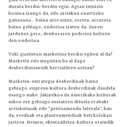
duzula berdin-berdin egin. Agian intuizio
kontua izango da, edo arriskua onartzeko
gaitasuna... baina nire ustez, zortea, arrazoia
baino gehiago, ondorioa izaten da. Zuzen
jardunez gero, denboraren poderioz heltzen
den ondorioa.
Toki guztietan marketina berdin egiten al da?
Marketin estrategietan ba al dago
desberdintasunik herrialdeen artean?
Marketin-estrategia desberdinak baino
gehiago, enpresa-kultura desberdinak daudela
esango nuke. Jakinekoa da Amerikako kulturak
askoz ere gehiago sustatzen dituela erabaki
arriskutsuak edo “pentsamendu laterala”, hau
da, ereduak eta planteamenduak beti kolokan
jartzea. Hemen, ekintzailetza-kultura oraindik