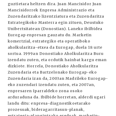
guztietara heltzen dira. Juan Mancisidor Juan
Mancisidorrek Enpresa Administrazio eta
Zuzendaritzako lizentziatura eta Zuzendaritza
Estrategikoko Masterra egin zituen, Deustuko
Unibertsitatean (Donostian). Laneko ibilbidea
Eurogap enpresan gauzatu du. Marketin
komertzial, estrategiko eta operatiboko
aholkularitza-etxea da Eurogap, duela 18 urte
sortua. 1999an Donostiako Aholkularitza Buru
izendatu zuten, eta ordutik hainbat kargu eman
dizkiote. Horrela, Donostiako Aholkularitza
Zuzendaria eta Bartzelonako Eurogap-eko
Zuzendaria izan da, 2003an Madrileko Eurogap-
eko zuzendari izendatu zuten, eta 2007an,
enpresaren Iparraldeko zona osoko
arduraduna da. Ibilbide horretan, alderdi ugari
landu ditu: enpresa-diagnostikoetarako
prozesuak, bideragarritasun-planak,
estrategia-plangintzako ereduak, marketin-