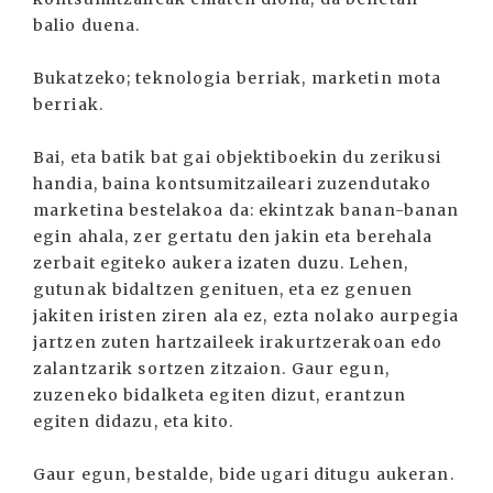
balio duena.
Bukatzeko; teknologia berriak, marketin mota
berriak.
Bai, eta batik bat gai objektiboekin du zerikusi
handia, baina kontsumitzaileari zuzendutako
marketina bestelakoa da: ekintzak banan-banan
egin ahala, zer gertatu den jakin eta berehala
zerbait egiteko aukera izaten duzu. Lehen,
gutunak bidaltzen genituen, eta ez genuen
jakiten iristen ziren ala ez, ezta nolako aurpegia
jartzen zuten hartzaileek irakurtzerakoan edo
zalantzarik sortzen zitzaion. Gaur egun,
zuzeneko bidalketa egiten dizut, erantzun
egiten didazu, eta kito.
Gaur egun, bestalde, bide ugari ditugu aukeran.