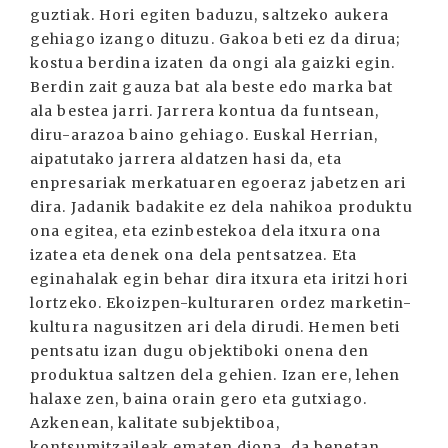
guztiak. Hori egiten baduzu, saltzeko aukera
gehiago izango dituzu. Gakoa beti ez da dirua;
kostua berdina izaten da ongi ala gaizki egin.
Berdin zait gauza bat ala beste edo marka bat
ala bestea jarri. Jarrera kontua da funtsean,
diru-arazoa baino gehiago. Euskal Herrian,
aipatutako jarrera aldatzen hasi da, eta
enpresariak merkatuaren egoeraz jabetzen ari
dira. Jadanik badakite ez dela nahikoa produktu
ona egitea, eta ezinbestekoa dela itxura ona
izatea eta denek ona dela pentsatzea. Eta
eginahalak egin behar dira itxura eta iritzi hori
lortzeko. Ekoizpen-kulturaren ordez marketin-
kultura nagusitzen ari dela dirudi. Hemen beti
pentsatu izan dugu objektiboki onena den
produktua saltzen dela gehien. Izan ere, lehen
halaxe zen, baina orain gero eta gutxiago.
Azkenean, kalitate subjektiboa,
kontsumitzaileak ematen diona, da benetan