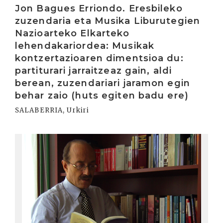
Jon Bagues Erriondo. Eresbileko
zuzendaria eta Musika Liburutegien
Nazioarteko Elkarteko
lehendakariordea: Musikak
kontzertazioaren dimentsioa du:
partiturari jarraitzeaz gain, aldi
berean, zuzendariari jaramon egin
behar zaio (huts egiten badu ere)
SALABERRIA, Urkiri
Irakurri