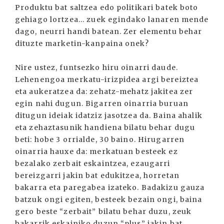
Produktu bat saltzea edo politikari batek boto
gehiago lortzea... zuek egindako lanaren mende
dago, neurri handi batean. Zer elementu behar
dituzte marketin-kanpaina onek?
Nire ustez, funtsezko hiru oinarri daude.
Lehenengoa merkatu-irizpidea argi bereiztea
eta aukeratzea da: zehatz-mehatz jakitea zer
egin nahi dugun. Bigarren oinarria buruan
ditugun ideiak idatziz jasotzea da. Baina ahalik
eta zehaztasunik handiena bilatu behar dugu
beti: hobe 3 orrialde, 30 baino. Hirugarren
oinarria hauxe da: merkatuan besteek ez
bezalako zerbait eskaintzea, ezaugarri
bereizgarri jakin bat edukitzea, horretan
bakarra eta paregabea izateko. Badakizu gauza
batzuk ongi egiten, besteek bezain ongi, baina
gero beste “zerbait” bilatu behar duzu, zeuk
bakarrik eskainiko duzun “plus” jakin bat.