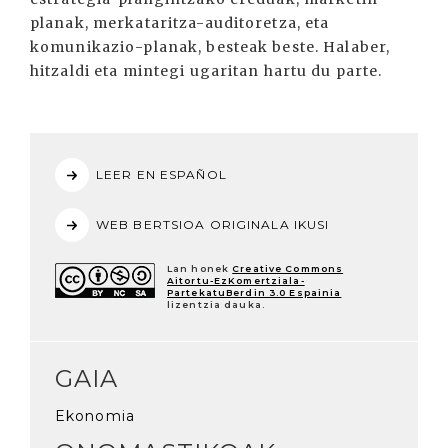
planak, merkataritza-auditoretza, eta
komunikazio-planak, besteak beste. Halaber,
hitzaldi eta mintegi ugaritan hartu du parte.
LEER EN ESPAÑOL
WEB BERTSIOA ORIGINALA IKUSI
Lan honek
Creative Commons
Aitortu-EzKomertziala-
PartekatuBerdin 3.0 Espainia
lizentzia dauka.
GAIA
Ekonomia