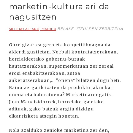
marketin-kultura ari da
nagusitzen
BELAXE. ITZULPEN ZERBITZUA
SILLERO ALFARO, MAIDER
Gure gizartea gero eta konpetitiboagoa da
alderdi guztietan. Norbait kontratatzerakoan,
herrialdeetako gobernu-buruak
hautatzerakoan, supermerkatuan zer zereal
erosi erabakitzerakoan, autoa
aukeratzerakoan,... “onena” bilatzen dugu beti.
Baina zergatik izaten da produktu jakin bat
onena eta baloratuena? Marketinarengatik.
Juan Mancisidorrek, horrelako gaietako
adituak, gako batzuk argitu dizkigu
elkarrizketa atsegin honetan.
Nola azalduko zenioke marketina zer den,