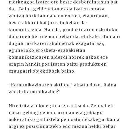
merkeagoa izatea ere beste desberdintasun bat
da... Baina gehienetan ez da izaten erraza
zentzu horietan nabarmentzea, eta orduan,
beste alderdi bat jorratu behar da:
komunikazioa. Hau da, produktuaren ezkutuko
dohainen berri eman behar da, eta kaleratu nahi
dugun markaren ahalmenak ezagutarazi,
eguneroko erosketa-erabakietan
komunikazioaren alderdi horrek askoz ere
eragin handiagoa izaten baitu produktuen
ezaugarri objektiboek baino.
“Komunikazioaren aktiboa” aipatu duzu. Baina
zer da komunikazioa?
Nire iritziz, uko egitearen artea da. Zenbat eta
mezu gehiago eman, orduan eta gehiago
aukeratuko gaituztela pentsatu dezakegu, baina
argi ez posizionatzeko edo mezua heldu behar