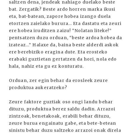
saltzen dena, jendeak nahiago duelako beste
bat. Zergatik? Beste ardo horren marka ikusi
eta, bat-batean, zapore hobea izango duela
etortzen zaielako burura... Eta dastatu eta zeuri
ere hobea iruditzen zaizu! “Nolatan liteke!”
pentsatzen duzu orduan, “beste ardoa hobea da
izateaz...” Halaxe da, baina beste alderdi askok
ere berebiziko eragina dute. Eta erosteko
erabaki guztietan gertatzen da hori, nola edo
hala, nahiz eta gu ez konturatu.
Orduan, zer egin behar da erosleek zeure
produktua aukeratzeko?
Zeure faktore guztiak oso ongi landu behar
dituzu, produktua berez saldu dadin. Arrazoi
zintzoak, benetakoak, erabili behar dituzu,
zeure burua engainatu gabe, eta bete-betean
sinistu behar duzu saltzeko arrazoi onak direla