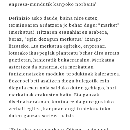
enpresa-mundutik kanpoko norbaiti?
Definizio asko daude, baina nire ustez,
terminoaren ardatzera jo behar dugu: “market”
(merkatua). Hitzaren esanahiaren arabera,
beraz, “egin dezagun merkatua” izango
litzateke. Eta merkatua egiteko, enpresari
lotutako ikuspegiak planteatu behar dira urrats
guztietan, hasieratik bukaeraraino. Merkatua
aztertzea da oinarria, eta merkatuan
funtzionatzeko moduko produktuak kaleratzea.
Bezeroei beti azaltzen diegu bulegotik ezin
diegula esan nola salduko duten gehiago, hori
merkatuak erakusten baitu. Eta gauzak
diseinatzerakoan, kontua ez da gure gustuko
zerbait egitea, kanpoan ongi funtzionatuko
duten gauzak sortzea baizik.
“Egin dezagun merkatua”diozu... baina nola