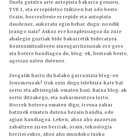
Duela gutxira arte autopista bakarra genuen,
TVE 1, eta errepidetxo txikiren bat edo beste.
Orain, horrenbeste errepide eta autopista
daudenez, aukeratu egin behar dugu: nondik
joango naiz? Askoz ere konplexuagoa da zure
ahalegin guztiak bide bakarretik bideratzea.
Kontsumitzaileeen sinesgarritasunak ere gero
eta botere handiagoa du, blog-ek, besteak beste,
agerian uzten dutenez.
Zergatik hartu du halako garrantzia blog-en
fenomenoak? Guk ezin dugu telebista-kate bat
sortu eta albistegiak ematen hasi. Baina blog-ak
sortu ditzakegu, eta nabarmentzea lortu.
Horrek boterea ematen digu, tresna zahar
batzuek ematen dutena bezain handia, edo
agian handiagoa. Lehen, ahoz aho auzoetan
zabaltzen ziren berriak; orain, teknologia
berriei esker, ahoz aho munduko txoko