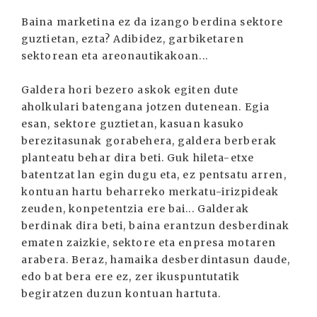
Baina marketina ez da izango berdina sektore
guztietan, ezta? Adibidez, garbiketaren
sektorean eta areonautikakoan...
Galdera hori bezero askok egiten dute
aholkulari batengana jotzen dutenean. Egia
esan, sektore guztietan, kasuan kasuko
berezitasunak gorabehera, galdera berberak
planteatu behar dira beti. Guk hileta-etxe
batentzat lan egin dugu eta, ez pentsatu arren,
kontuan hartu beharreko merkatu-irizpideak
zeuden, konpetentzia ere bai... Galderak
berdinak dira beti, baina erantzun desberdinak
ematen zaizkie, sektore eta enpresa motaren
arabera. Beraz, hamaika desberdintasun daude,
edo bat bera ere ez, zer ikuspuntutatik
begiratzen duzun kontuan hartuta.