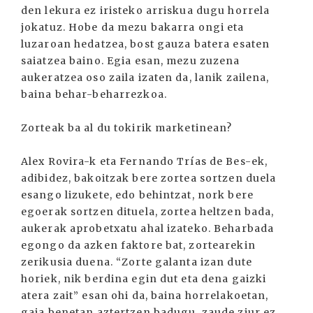
den lekura ez iristeko arriskua dugu horrela
jokatuz. Hobe da mezu bakarra ongi eta
luzaroan hedatzea, bost gauza batera esaten
saiatzea baino. Egia esan, mezu zuzena
aukeratzea oso zaila izaten da, lanik zailena,
baina behar-beharrezkoa.
Zorteak ba al du tokirik marketinean?
Alex Rovira-k eta Fernando Trías de Bes-ek,
adibidez, bakoitzak bere zortea sortzen duela
esango lizukete, edo behintzat, nork bere
egoerak sortzen dituela, zortea heltzen bada,
aukerak aprobetxatu ahal izateko. Beharbada
egongo da azken faktore bat, zortearekin
zerikusia duena. “Zorte galanta izan dute
horiek, nik berdina egin dut eta dena gaizki
atera zait” esan ohi da, baina horrelakoetan,
gaia benetan aztertzen badugu, zaude ziur ez