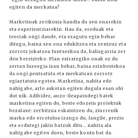
egiten da merkatua?
Marketinak zerikusia handia du sen onarekin
eta esperientziarekin. Hau da, ereduak eta
teoriak ongi daude, eta ezagutu egin behar
ditugu, baina sen ona edukitzea eta zentzuz eta
zorrotz jokatzea funtsezkoa da, baliagarria zer
den bereizteko. Plan estrategiko onak ez du
zertan luzeegia izan behar, baina ezinbestekoa
da ongi pentsatuta eta merkatuan zorrotz
egiaztatuta egotea. Marketina, nahita edo
nahigabe, arlo askotan egiten dugula esan ohi
dut nik. Adibidez, auzo-ileapaindegi batek
marketina egiten du, beste edozein proiektuk
bezalaxe: zerbitzua eskaintzen du, ziurrenik
marka edo errotulua izango du, langile, prezio
eta ordutegi jakin batzuk ditu... nahita ala
nahigabe egiten duen, beste kontu bat da.