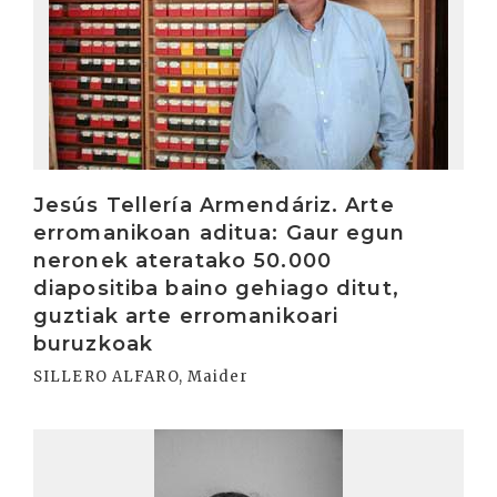
Jesús Tellería Armendáriz. Arte
erromanikoan aditua: Gaur egun
neronek ateratako 50.000
diapositiba baino gehiago ditut,
guztiak arte erromanikoari
buruzkoak
SILLERO ALFARO, Maider
Irakurri