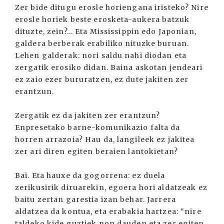
Zer bide ditugu erosle horiengana iristeko? Nire
erosle horiek beste erosketa-aukera batzuk
dituzte, zein?... Eta Mississippin edo Japonian,
galdera berberak erabiliko nituzke buruan.
Lehen galderak: nori saldu nahi diodan eta
zergatik erosiko didan. Baina askotan jendeari
ez zaio ezer bururatzen, ez dute jakiten zer
erantzun.
Zergatik ez da jakiten zer erantzun?
Enpresetako barne-komunikazio falta da
horren arrazoia? Hau da, langileek ez jakitea
zer ari diren egiten beraien lantokietan?
Bai. Eta hauxe da gogorrena: ez duela
zerikusirik diruarekin, egoera hori aldatzeak ez
baitu zertan garestia izan behar. Jarrera
aldatzea da kontua, eta erabakia hartzea: “nire
taldeko kide guztiek non dauden eta zer egiten