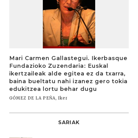
Mari Carmen Gallastegui. Ikerbasque
Fundazioko Zuzendaria: Euskal
ikertzaileak alde egitea ez da txarra,
baina bueltatu nahi izanez gero tokia
edukitzea lortu behar dugu
GÓMEZ DE LA PEÑA, Iker
SARIAK