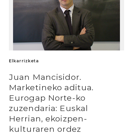
Elkarrizketa
Juan Mancisidor.
Marketineko aditua.
Eurogap Norte-ko
zuzendaria: Euskal
Herrian, ekoizpen-
kulturaren ordez