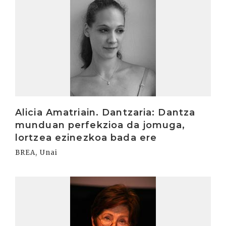
Alicia Amatriain. Dantzaria: Dantza
munduan perfekzioa da jomuga,
lortzea ezinezkoa bada ere
BREA, Unai
Irakurri