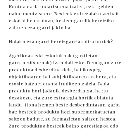
Kontua ez da indartsuena izatea, ezta gehien
nabarmentzea ere. Besteek ez bezalako zerbait
eskaini behar duzu, besteengandik bereiziko
zaituen ezaugarri jakin bat.
Nolako ezaugarri bereizgarriak dira horiek?
Agerikoak edo ezkutukoak (guztietan
garrantzitsuenak) izan daitezke. Demagun zure
produktua desberdina dela, bai ikuspegi
objektiboaren bai subjektiboaren arabera, eta
erosle batzuei onena iruditzen zaiela. Bada
produktu hori jadanik desberdintzat hartu
dezakezu, eta zure estrategia hortik abiatuta
landu. Hona hemen beste desberdintasun garbi
bat: besteek produktu hori supermerkatuetan
saltzen badute, zu farmazietan saltzen hastea.
Zure produktua besteak baino garestiagoa edo