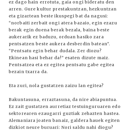
ez dago hain errotuta, gaia ongi bideratu den
arren. Gure kultur prestakuntzan, hezkuntzan
eta gizartean beste ikuspegi bat da nagusi:
“norbaiti zerbait ongi atera bazaio, egin ezazu
berak egin duena berak bezala, baina beste
aukerarik ez baduzu, orduan hasiko zara
pentsatzen beste aukera desberdin batean”.
“Pentsatu egin behar dudala. Zer diozu?
Ekinean hasi behar da!” esaten dizute maiz.
Pentsatzea eta ez egitea pentsatu gabe egitea
bezain txarra da.
Eta zuri, nola gustatzen zaizu lan egitea?
Bakuntasuna, erraztasuna, da nire abiapuntua.
Ez zait gustatzen aurretiaz testuinguruaren edo
sektorearen ezaugarri guztiak zehazten hastea.
Alemaniara joaten banaiz, galdera hauek egiten
dizkiot neure buruari: Nori saldu nahi diogu?