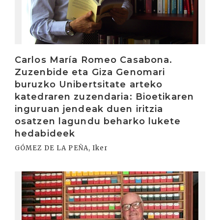
Carlos María Romeo Casabona.
Zuzenbide eta Giza Genomari
buruzko Unibertsitate arteko
katedraren zuzendaria: Bioetikaren
inguruan jendeak duen iritzia
osatzen lagundu beharko lukete
hedabideek
GÓMEZ DE LA PEÑA, Iker
Irakurri