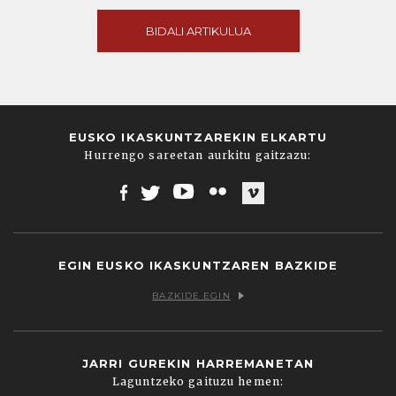
BIDALI ARTIKULUA
EUSKO IKASKUNTZAREKIN ELKARTU
Hurrengo sareetan aurkitu gaitzazu:
Facebook
Twitter
Youtube
Flickr
Vimeo
EGIN EUSKO IKASKUNTZAREN BAZKIDE
BAZKIDE EGIN
JARRI GUREKIN HARREMANETAN
Laguntzeko gaituzu hemen: