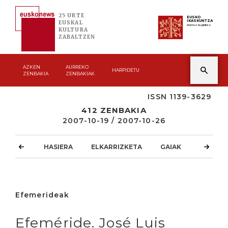
25 URTE
EUSKO
IKASKUNTZA
EUSKAL
Asmoz ta jakitez
KULTURA
ZABALTZEN
AZKEN
AURREKO
HARPIDETU
ZENBAKIA
ZENBAKIAK
ISSN 1139-3629
412 ZENBAKIA
2007-10-19 / 2007-10-26
HASIERA
ELKARRIZKETA
GAIAK
ATZOKO
Efemerideak
Efeméride. José Luis