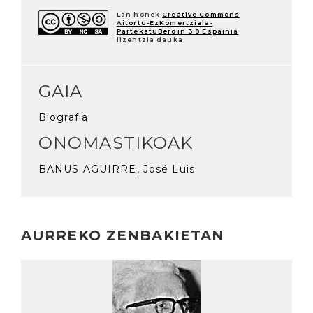
Lan honek
Creative Commons
Aitortu-EzKomertziala-
PartekatuBerdin 3.0 Espainia
lizentzia dauka.
GAIA
Biografia
ONOMASTIKOAK
BANUS AGUIRRE, José Luis
AURREKO ZENBAKIETAN
Irakurri