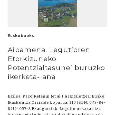
Euskobooks
Aipamena. Legutioren
Etorkizuneko
Potentzialtasunei buruzko
ikerketa-lana
Egilea: Paco Retegui (et al.) Argitaletxea: Eusko
Ikaskuntza Orrialde kopurua: 119 ISBN: 978-84-
8419-057-8 Ezaugarriak: Legutio nekazaritza
iragana eta industria oraina duen udalerria da,