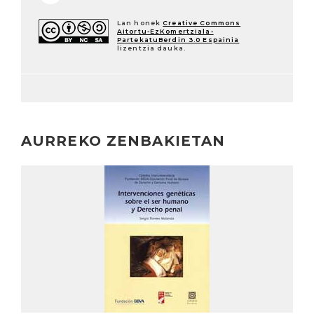
Lan honek
Creative Commons
Aitortu-EzKomertziala-
PartekatuBerdin 3.0 Espainia
lizentzia dauka.
AURREKO ZENBAKIETAN
Irakurri