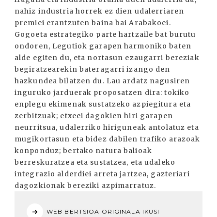
nahiz industria horrek ez dien udalerriaren
premiei erantzuten baina bai Arabakoei.
Gogoeta estrategiko parte hartzaile bat burutu
ondoren, Legutiok garapen harmoniko baten
alde egiten du, eta nortasun ezaugarri bereziak
begiratzearekin bateragarri izango den
hazkundea bilatzen du. Lau ardatz nagusiren
inguruko jarduerak proposatzen dira: tokiko
enplegu ekimenak sustatzeko azpiegitura eta
zerbitzuak; etxeei dagokien hiri garapen
neurritsua, udalerriko hiriguneak antolatuz eta
mugikortasun eta bidez dabilen trafiko arazoak
konponduz; bertako natura balioak
berreskuratzea eta sustatzea, eta udaleko
integrazio alderdiei arreta jartzea, gazteriari
dagozkionak bereziki azpimarratuz.
WEB BERTSIOA ORIGINALA IKUSI