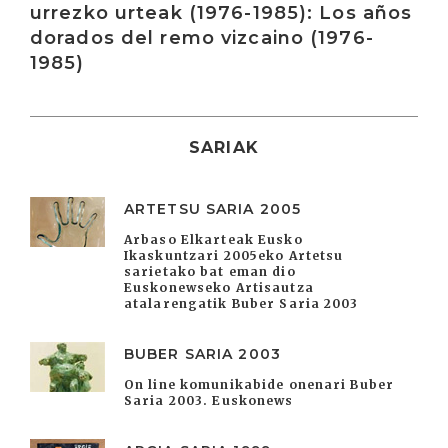
urrezko urteak (1976-1985): Los años
dorados del remo vizcaino (1976-
1985)
SARIAK
ARTETSU SARIA 2005
Arbaso Elkarteak Eusko
Ikaskuntzari 2005eko Artetsu
sarietako bat eman dio
Euskonewseko Artisautza
atalarengatik Buber Saria 2003
BUBER SARIA 2003
On line komunikabide onenari Buber
Saria 2003. Euskonews