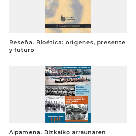
Reseña. Bioética: orígenes, presente
y futuro
Irakurri
Aipamena. Bizkaiko arraunaren