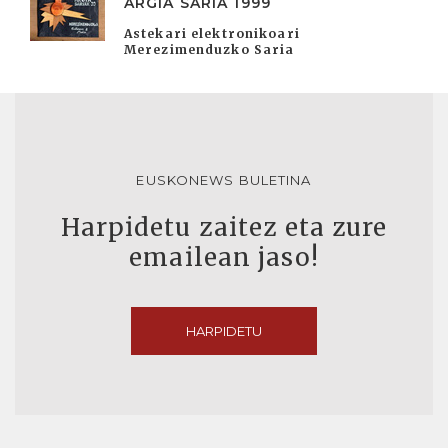
ARGIA SARIA 1999
Astekari elektronikoari
Merezimenduzko Saria
EUSKONEWS BULETINA
Harpidetu zaitez eta zure
emailean jaso!
HARPIDETU