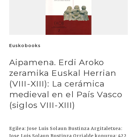
Euskobooks
Aipamena. Erdi Aroko
zeramika Euskal Herrian
(VIII-XIII): La cerámica
medieval en el País Vasco
(siglos VIII-XIII)
Egilea: Jose Luis Solaun Bustinza Argitaletxea:
Jose Luis Solaun Bustinza Orrialde kopurua: 422