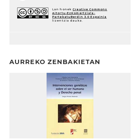
Lan honek
Creative Commons
Aitortu-EzKomertziala-
PartekatuBerdin 3.0 Espainia
lizentzia dauka.
AURREKO ZENBAKIETAN
Irakurri