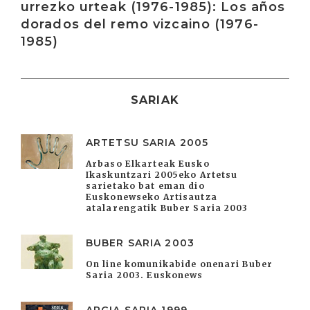
urrezko urteak (1976-1985): Los años
dorados del remo vizcaino (1976-
1985)
SARIAK
ARTETSU SARIA 2005
Arbaso Elkarteak Eusko
Ikaskuntzari 2005eko Artetsu
sarietako bat eman dio
Euskonewseko Artisautza
atalarengatik Buber Saria 2003
BUBER SARIA 2003
On line komunikabide onenari Buber
Saria 2003. Euskonews