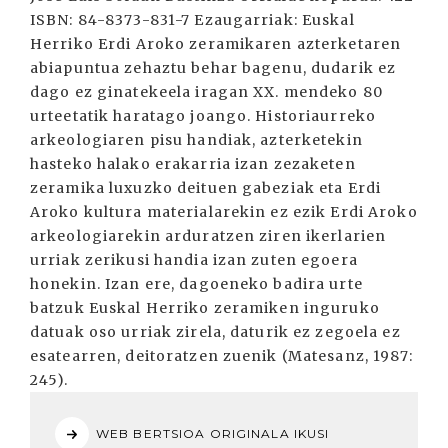
ISBN: 84-8373-831-7 Ezaugarriak: Euskal
Herriko Erdi Aroko zeramikaren azterketaren
abiapuntua zehaztu behar bagenu, dudarik ez
dago ez ginatekeela iragan XX. mendeko 80
urteetatik haratago joango. Historiaurreko
arkeologiaren pisu handiak, azterketekin
hasteko halako erakarria izan zezaketen
zeramika luxuzko deituen gabeziak eta Erdi
Aroko kultura materialarekin ez ezik Erdi Aroko
arkeologiarekin arduratzen ziren ikerlarien
urriak zerikusi handia izan zuten egoera
honekin. Izan ere, dagoeneko badira urte
batzuk Euskal Herriko zeramiken inguruko
datuak oso urriak zirela, daturik ez zegoela ez
esatearren, deitoratzen zuenik (Matesanz, 1987:
245).
WEB BERTSIOA ORIGINALA IKUSI