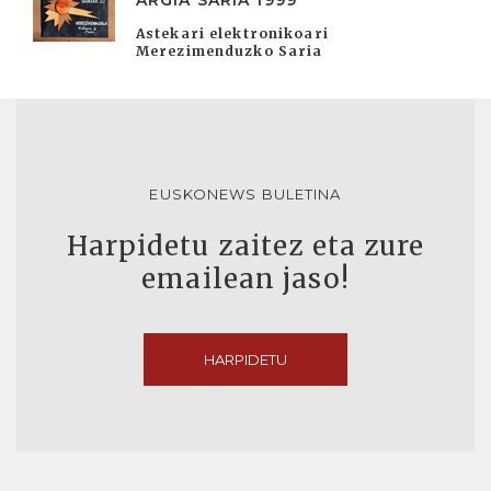
ARGIA SARIA 1999
Astekari elektronikoari
Merezimenduzko Saria
EUSKONEWS BULETINA
Harpidetu zaitez eta zure
emailean jaso!
HARPIDETU