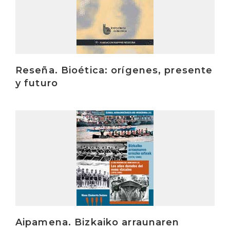
Reseña. Bioética: orígenes, presente
y futuro
Irakurri
Aipamena. Bizkaiko arraunaren