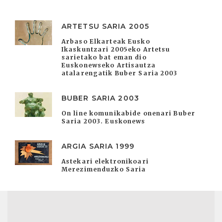
ARTETSU SARIA 2005
Arbaso Elkarteak Eusko
Ikaskuntzari 2005eko Artetsu
sarietako bat eman dio
Euskonewseko Artisautza
atalarengatik Buber Saria 2003
BUBER SARIA 2003
On line komunikabide onenari Buber
Saria 2003. Euskonews
ARGIA SARIA 1999
Astekari elektronikoari
Merezimenduzko Saria