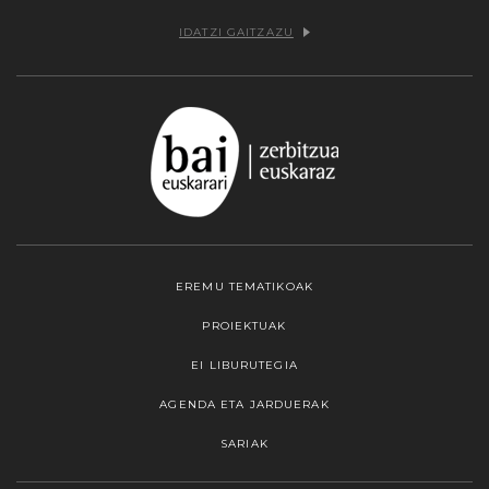
IDATZI GAITZAZU
EREMU TEMATIKOAK
PROIEKTUAK
EI LIBURUTEGIA
AGENDA ETA JARDUERAK
SARIAK