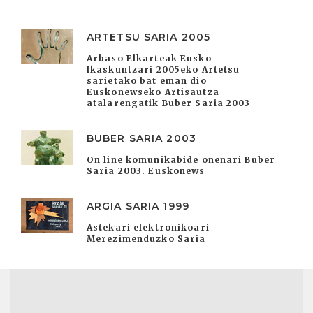
ARTETSU SARIA 2005
Arbaso Elkarteak Eusko
Ikaskuntzari 2005eko Artetsu
sarietako bat eman dio
Euskonewseko Artisautza
atalarengatik Buber Saria 2003
BUBER SARIA 2003
On line komunikabide onenari Buber
Saria 2003. Euskonews
ARGIA SARIA 1999
Astekari elektronikoari
Merezimenduzko Saria