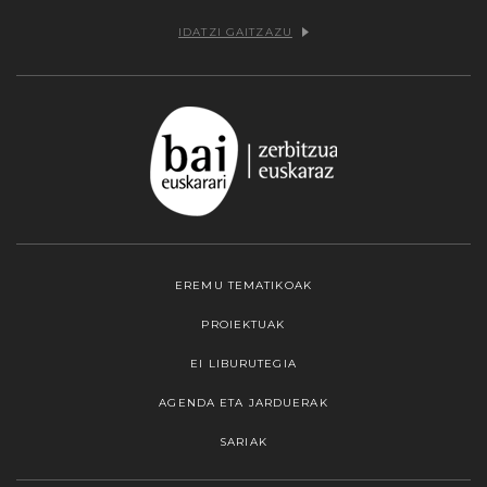
IDATZI GAITZAZU
EREMU TEMATIKOAK
PROIEKTUAK
EI LIBURUTEGIA
AGENDA ETA JARDUERAK
SARIAK