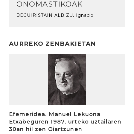
ONOMASTIKOAK
BEGUIRISTAIN ALBIZU, Ignacio
AURREKO ZENBAKIETAN
Irakurri
Efemeridea. Manuel Lekuona
Etxabeguren 1987. urteko uztailaren
30an hil zen Oiartzunen