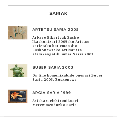
SARIAK
ARTETSU SARIA 2005
Arbaso Elkarteak Eusko
Ikaskuntzari 2005eko Artetsu
sarietako bat eman dio
Euskonewseko Artisautza
atalarengatik Buber Saria 2003
BUBER SARIA 2003
On line komunikabide onenari Buber
Saria 2003. Euskonews
ARGIA SARIA 1999
Astekari elektronikoari
Merezimenduzko Saria