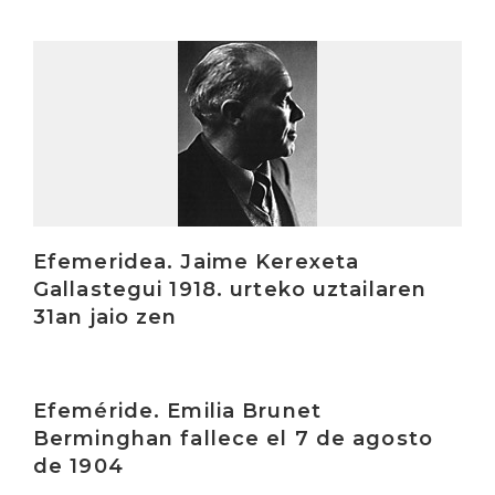
Irakurri
Efemeridea. Jaime Kerexeta
Gallastegui 1918. urteko uztailaren
31an jaio zen
Irakurri
Efeméride. Emilia Brunet
Berminghan fallece el 7 de agosto
de 1904