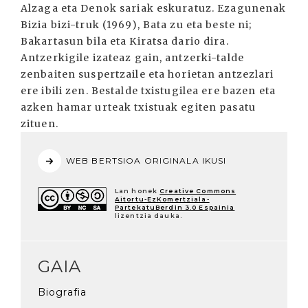
Alzaga eta Denok sariak eskuratuz. Ezagunenak
Bizia bizi-truk (1969), Bata zu eta beste ni;
Bakartasun bila eta Kiratsa dario dira.
Antzerkigile izateaz gain, antzerki-talde
zenbaiten suspertzaile eta horietan antzezlari
ere ibili zen. Bestalde txistugilea ere bazen eta
azken hamar urteak txistuak egiten pasatu
zituen.
WEB BERTSIOA ORIGINALA IKUSI
Lan honek
Creative Commons
Aitortu-EzKomertziala-
PartekatuBerdin 3.0 Espainia
lizentzia dauka.
GAIA
Biografia