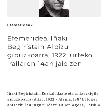
Efemerideak
Efemeridea. Iñaki
Begiristain Albizu
gipuzkoarra, 1922. urteko
irailaren 14an jaio zen
Iñaki Begiristain. Euskal idazle eta antzerkigile
gipuzkoarra (Altzo, 1922 - Alegia, 1984). Hogei
antzerki-lan inguru idatzi zituen Agora, Toribio