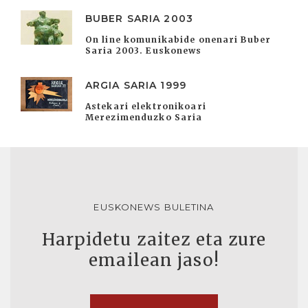
BUBER SARIA 2003
On line komunikabide onenari Buber
Saria 2003. Euskonews
ARGIA SARIA 1999
Astekari elektronikoari
Merezimenduzko Saria
EUSKONEWS BULETINA
Harpidetu zaitez eta zure
emailean jaso!