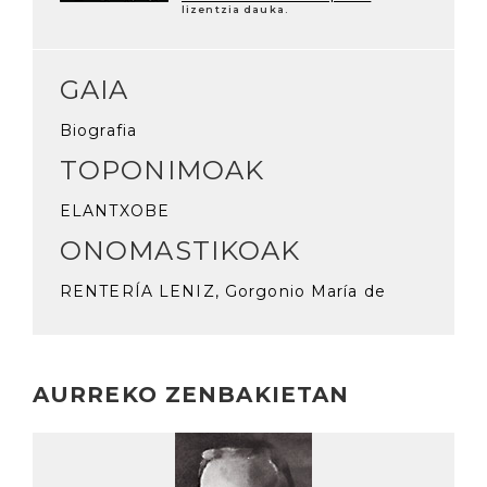
lizentzia dauka.
GAIA
Biografia
TOPONIMOAK
ELANTXOBE
ONOMASTIKOAK
RENTERÍA LENIZ, Gorgonio María de
AURREKO ZENBAKIETAN
Irakurri