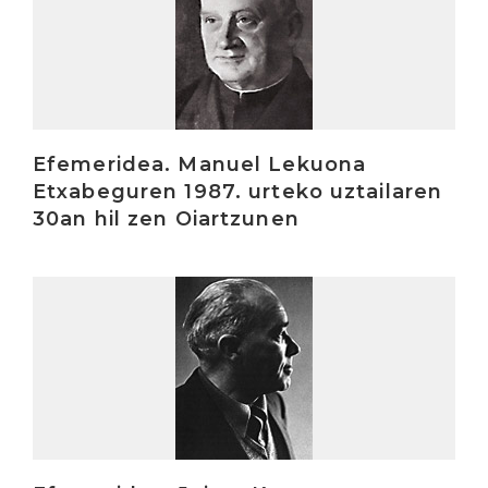
Efemeridea. Manuel Lekuona
Etxabeguren 1987. urteko uztailaren
30an hil zen Oiartzunen
Irakurri