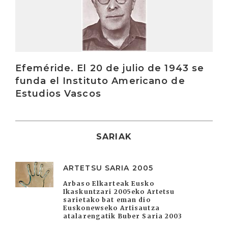
Efeméride. El 20 de julio de 1943 se
funda el Instituto Americano de
Estudios Vascos
SARIAK
ARTETSU SARIA 2005
Arbaso Elkarteak Eusko
Ikaskuntzari 2005eko Artetsu
sarietako bat eman dio
Euskonewseko Artisautza
atalarengatik Buber Saria 2003