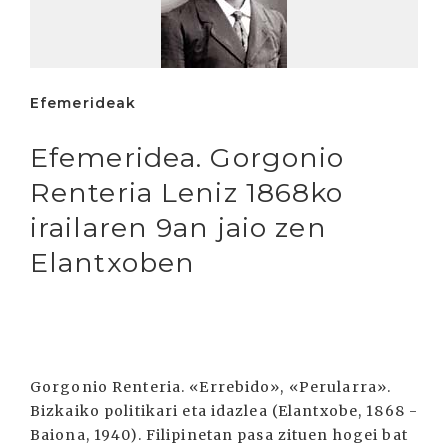
Efemerideak
Efemeridea. Gorgonio
Renteria Leniz 1868ko
irailaren 9an jaio zen
Elantxoben
Gorgonio Renteria. «Errebido», «Perularra».
Bizkaiko politikari eta idazlea (Elantxobe, 1868 -
Baiona, 1940). Filipinetan pasa zituen hogei bat