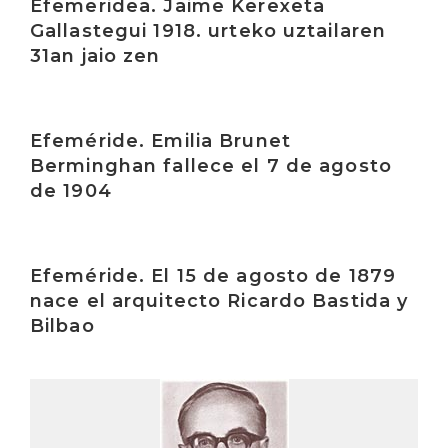
Efemeridea. Jaime Kerexeta
Gallastegui 1918. urteko uztailaren
31an jaio zen
Irakurri
Efeméride. Emilia Brunet
Berminghan fallece el 7 de agosto
de 1904
Irakurri
Efeméride. El 15 de agosto de 1879
nace el arquitecto Ricardo Bastida y
Bilbao
Irakurri