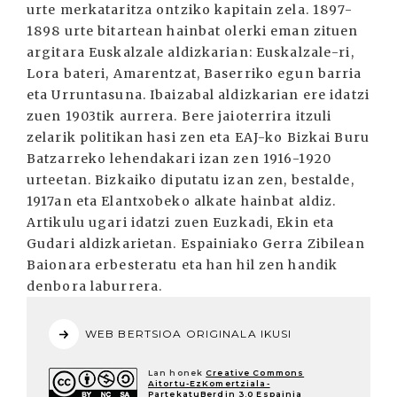
urte merkataritza ontziko kapitain zela. 1897-
1898 urte bitartean hainbat olerki eman zituen
argitara Euskalzale aldizkarian: Euskalzale-ri,
Lora bateri, Amarentzat, Baserriko egun barria
eta Urruntasuna. Ibaizabal aldizkarian ere idatzi
zuen 1903tik aurrera. Bere jaioterrira itzuli
zelarik politikan hasi zen eta EAJ-ko Bizkai Buru
Batzarreko lehendakari izan zen 1916-1920
urteetan. Bizkaiko diputatu izan zen, bestalde,
1917an eta Elantxobeko alkate hainbat aldiz.
Artikulu ugari idatzi zuen Euzkadi, Ekin eta
Gudari aldizkarietan. Espainiako Gerra Zibilean
Baionara erbesteratu eta han hil zen handik
denbora laburrera.
WEB BERTSIOA ORIGINALA IKUSI
Lan honek
Creative Commons
Aitortu-EzKomertziala-
PartekatuBerdin 3.0 Espainia