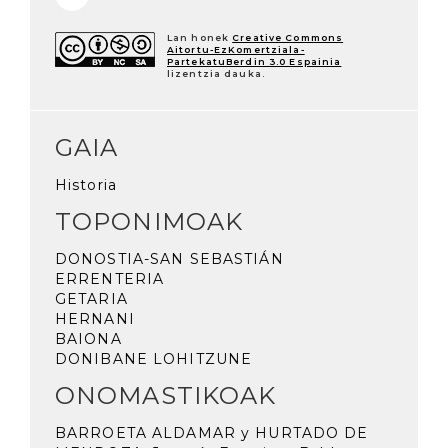
Lan honek
Creative Commons
Aitortu-EzKomertziala-
PartekatuBerdin 3.0 Espainia
lizentzia dauka.
GAIA
Historia
TOPONIMOAK
DONOSTIA-SAN SEBASTIÁN
ERRENTERIA
GETARIA
HERNANI
BAIONA
DONIBANE LOHITZUNE
ONOMASTIKOAK
BARROETA ALDAMAR y HURTADO DE