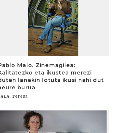
Pablo Malo. Zinemagilea:
Kalitatezko eta ikustea merezi
duten lanekin lotuta ikusi nahi dut
neure burua
SALA, Teresa
rakurri