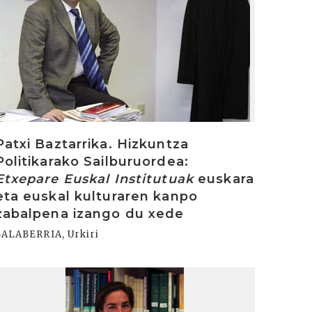
Patxi Baztarrika. Hizkuntza
Politikarako Sailburuordea:
Etxepare Euskal Institutuak
euskara
eta euskal kulturaren kanpo
zabalpena izango du xede
SALABERRIA, Urkiri
rakurri