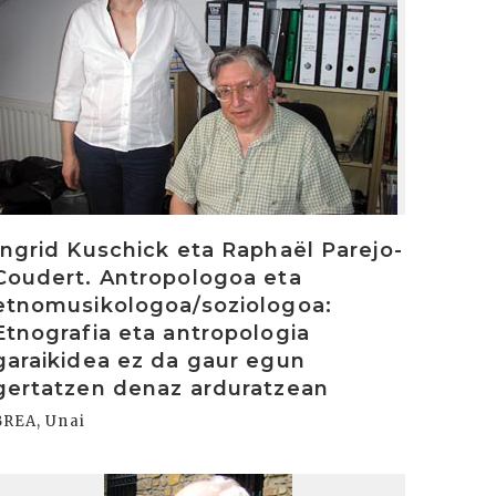
Ingrid Kuschick eta Raphaël Parejo-
Coudert. Antropologoa eta
etnomusikologoa/soziologoa:
Etnografia eta antropologia
garaikidea ez da gaur egun
gertatzen denaz arduratzean
BREA, Unai
rakurri