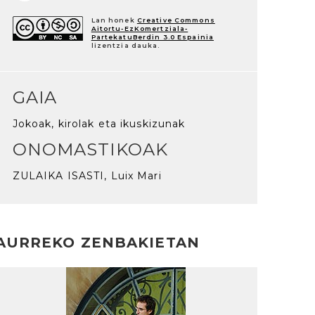
Lan honek
Creative Commons
Aitortu-EzKomertziala-
PartekatuBerdin 3.0 Espainia
lizentzia dauka.
GAIA
Jokoak, kirolak eta ikuskizunak
ONOMASTIKOAK
ZULAIKA ISASTI, Luix Mari
AURREKO ZENBAKIETAN
rakurri