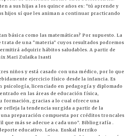
en a sus hijas a los quince años es: “tú aprende y
us hijos sí que les animan a continuar practicando
a tan básica como las matemáticas? Por supuesto. La
e trata de una “materia” cuyos resultados podremos
ermitirá adquirir hábitos saludables. A partir de
ix Mari Zulaika Isasti
 tres niños y está casado con una médico, por lo que
bidamente ejercicio físico desde la infancia. Es
n psicología, licenciado en pedagogía y diplomado
entrado en las áreas de educación física,
u formación, gracias a lo cual ofrece una
 refleja la tendencia surgida a partir de la
r una preparación compuesta por créditos troncales
fil que más se adecue a cada uno”. Bibliografía .
deporte educativo. Leioa. Euskal Herriko