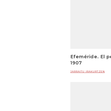
Efeméride. El p
1907
JARRAITU IRAKURTZEN