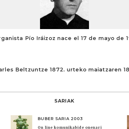
rganista Pío Iráizoz nace el 17 de mayo de 
rles Beltzuntze 1872. urteko maiatzaren 1
SARIAK
BUBER SARIA 2003
On line komunikabide onenari