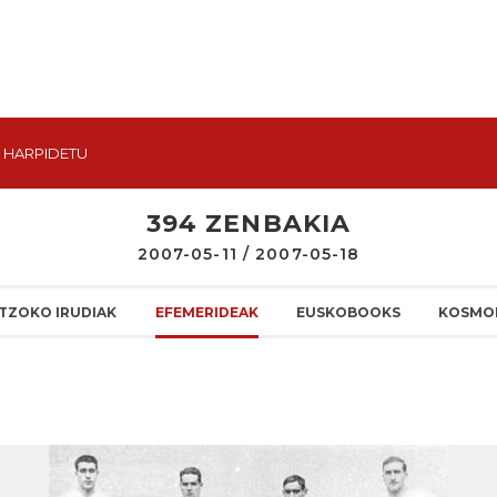
HARPIDETU
394 ZENBAKIA
2007-05-11 / 2007-05-18
TZOKO IRUDIAK
EFEMERIDEAK
EUSKOBOOKS
KOSMO