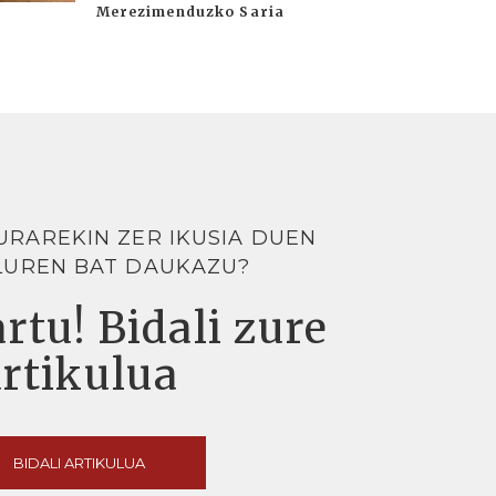
Merezimenduzko Saria
URAREKIN ZER IKUSIA DUEN
LUREN BAT DAUKAZU?
rtu! Bidali zure
artikulua
BIDALI ARTIKULUA