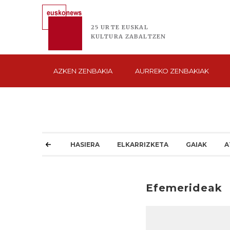
25 URTE
EUSKAL
KULTURA
ZABALTZEN
AZKEN
ZENBAKIA
AURREKO
ZENBAKIAK
HASIERA
ELKARRIZKETA
GAIAK
A
Efemerideak