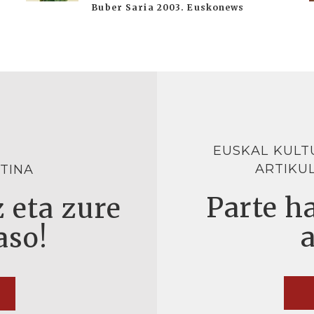
Buber Saria 2003. Euskonews
EUSKAL KULT
ARTIKU
TINA
Parte ha
 eta zure
aso!