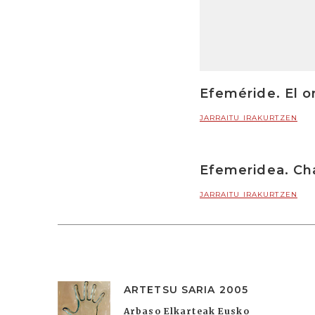
Efeméride. El o
JARRAITU IRAKURTZEN
Efemeridea. Cha
JARRAITU IRAKURTZEN
ARTETSU SARIA 2005
Arbaso Elkarteak Eusko