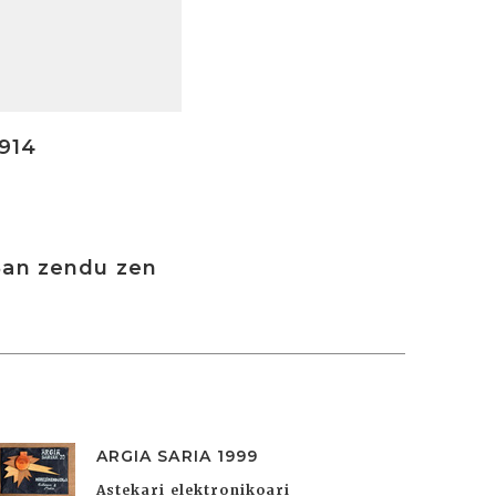
1914
8an zendu zen
ARGIA SARIA 1999
Astekari elektronikoari