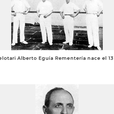
elotari Alberto Eguía Rementería nace el 1