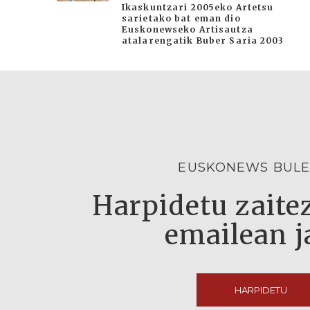
Ikaskuntzari 2005eko Artetsu
sarietako bat eman dio
Euskonewseko Artisautza
atalarengatik Buber Saria 2003
EUSKONEWS BULE
Harpidetu zaitez
emailean j
HARPIDETU