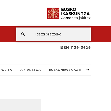
EUSKO
IKASKUNTZA
Asmoz ta jakitez
ISSN 1139-3629
POLITA
ARTARETOA
EUSKONEWS GAZTEA