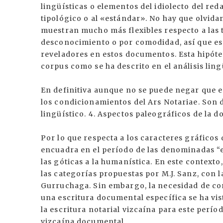
lingüísticas o elementos del idiolecto del re
tipológico o al «estándar». No hay que olvida
muestran mucho más flexibles respecto a las t
desconocimiento o por comodidad, así que es
reveladores en estos documentos. Esta hipóte
corpus como se ha descrito en el análisis ling
En definitiva aunque no se puede negar que 
los condicionamientos del Ars Notariae. Son 
lingüístico. 4. Aspectos paleográficos de l
Por lo que respecta a los caracteres gráficos 
encuadra en el período de las denominadas “es
las góticas a la humanística. En este context
las categorías propuestas por M.J. Sanz, con 
Gurruchaga. Sin embargo, la necesidad de con
una escritura documental específica se ha vis
la escritura notarial vizcaína para este perío
vizcaína documental.