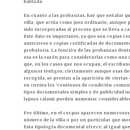
hablada.
En cuanto a las probanzas, hay que señalar que
villa, que actúa como juez ordinario, aunque
sido incorporadas al proceso que se lleva a ca
Este dato es importante, ya que son copias ce
anteriores o copias certificadas de documento
probatoria. La función de las probanzas dentr
esa es la razón para considerarlas como una d
que, en los casos que nos ocupan, el escriban
algunos testigos; ciertamente aunque esas de
recogida, se prestan a la aparición de ciertas
en cuenta los ‘continuos de condición comuni
tipos documentales simples y de publicidad ine
lapsus calami pueden aumentar considerable
Por último, en el corpus aparecen numerosos
número de la villa o por un particular que m
Esta tipología documental ofrece, al igual que