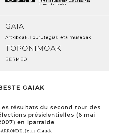
PartekatuBerdin 3.0 Espainia
lizentzia dauka.
GAIA
Artxiboak, liburutegiak eta museoak
TOPONIMOAK
BERMEO
BESTE GAIAK
rakurri
Les résultats du second tour des
élections présidentielles (6 mai
2007) en Iparralde
LARRONDE, Jean-Claude