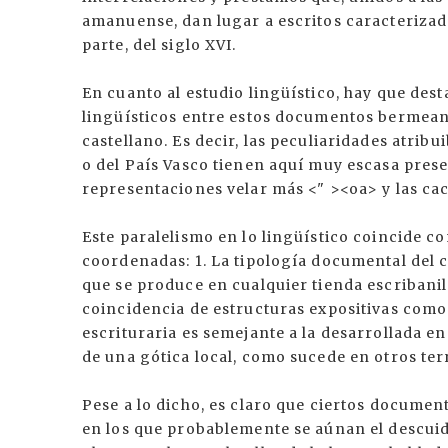
amanuense, dan lugar a escritos caracterizado
parte, del siglo XVI.
En cuanto al estudio lingüístico, hay que des
lingüísticos entre estos documentos bermeanos
castellano. Es decir, las peculiaridades atribu
o del País Vasco tienen aquí muy escasa prese
representaciones velar más <" ><oa> y las ca
Este paralelismo en lo lingüístico coincide c
coordenadas: 1. La tipología documental del c
que se produce en cualquier tienda escribanil 
coincidencia de estructuras expositivas como s
escrituraria es semejante a la desarrollada en
de una gótica local, como sucede en otros terr
Pese a lo dicho, es claro que ciertos docume
en los que probablemente se aúnan el descuido