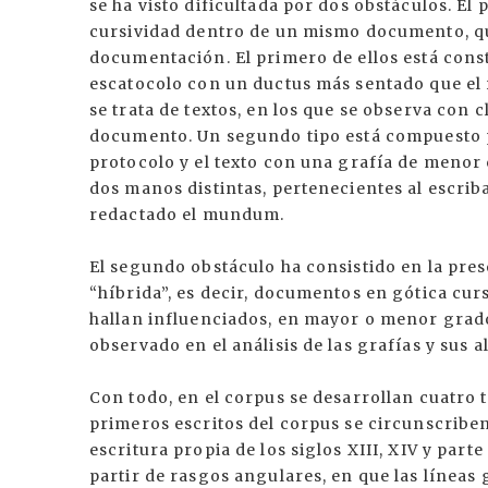
se ha visto dificultada por dos obstáculos. El 
cursividad dentro de un mismo documento, qu
documentación. El primero de ellos está cons
escatocolo con un ductus más sentado que el 
se trata de textos, en los que se observa con 
documento. Un segundo tipo está compuesto 
protocolo y el texto con una grafía de menor 
dos manos distintas, pertenecientes al escrib
redactado el mundum.
El segundo obstáculo ha consistido en la pres
“híbrida”, es decir, documentos en gótica cur
hallan influenciados, en mayor o menor grado
observado en el análisis de las grafías y sus a
Con todo, en el corpus se desarrollan cuatro ti
primeros escritos del corpus se circunscriben
escritura propia de los siglos XIII, XIV y part
partir de rasgos angulares, en que las líneas 