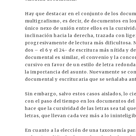
Hay que destacar en el conjunto de los docu
multigrafismo, es decir, de documentos en lo
único nexo de unión entre ellos es la cursivid
inclinación hacia la derecha, trazada con lig
progresivamente de lectura más dificultosa. 
dos – el 6 y el 24- de escritura más nítida y d
documental es similar, el convenio y la conco
cursivo en favor de un estilo de letra redond
la importancia del asunto. Nuevamente se com
documental y escrituraria que se señalaba an
Sin embargo, salvo estos casos aislados, lo c
con el paso del tiempo en los documentos del co
hace que la cursividad de las letras sea tal q
letras, que llevan cada vez más a lo inintelig
En cuanto a la elección de una taxonomía para