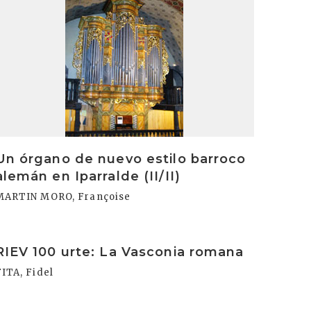
Un órgano de nuevo estilo barroco
alemán en Iparralde (II/II)
MARTIN MORO, Françoise
rakurri
RIEV 100 urte: La Vasconia romana
FITA, Fidel