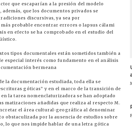
dactor que escaparían a la presión del modelo
r, además, que los documentos privados se
radiciones discursivas, ya sea por
 más probable encontrar errores o lapsus cálami
sis en efecto se ha comprobado en el estudio del
üístico.
estos tipos documentales están sometidos también a
de especial interés como fundamento en el análisis
a documentación bermeana
de la documentación estudiada, toda ella se
crituras góticas” y en el marco de la transición de
o, en la tarea nomenclaturizadora se han adoptado
I
las matizaciones añadidas que realiza al respecto M.
cretar el área cultural-geográfica al denominar
to obstaculizada por la ausencia de estudios sobre
do, lo que nos impide hablar de una letra gótica