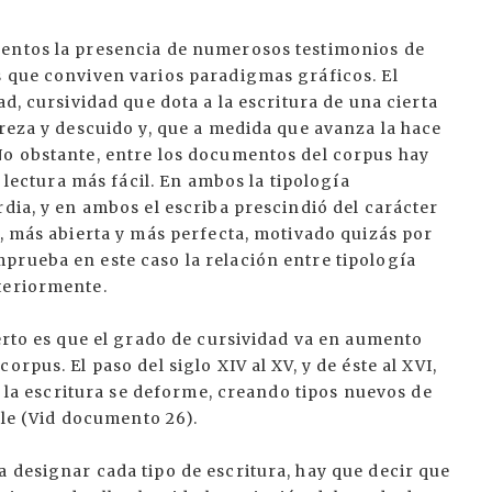
mentos la presencia de numerosos testimonios de
s que conviven varios paradigmas gráficos. El
ad, cursividad que dota a la escritura de una cierta
ereza y descuido y, que a medida que avanza la hace
No obstante, entre los documentos del corpus hay
e lectura más fácil. En ambos la tipología
rdia, y en ambos el escriba prescindió del carácter
a, más abierta y más perfecta, motivado quizás por
prueba en este caso la relación entre tipología
teriormente.
ierto es que el grado de cursividad va en aumento
rpus. El paso del siglo XIV al XV, y de éste al XVI,
ue la escritura se deforme, creando tipos nuevos de
ible (Vid documento 26).
 designar cada tipo de escritura, hay que decir que