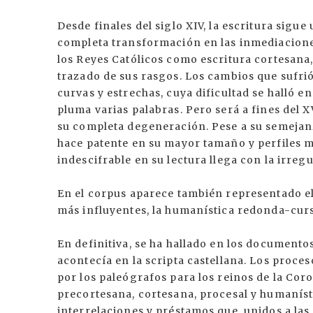
Desde finales del siglo XIV, la escritura sig
completa transformación en las inmediaciones
los Reyes Católicos como escritura cortesana,
trazado de sus rasgos. Los cambios que sufrió
curvas y estrechas, cuya dificultad se halló e
pluma varias palabras. Pero será a fines del X
su completa degeneración. Pese a su semejanz
hace patente en su mayor tamaño y perfiles m
indescifrable en su lectura llega con la irreg
En el corpus aparece también representado el
más influyentes, la humanística redonda-curs
En definitiva, se ha hallado en los documento
acontecía en la scripta castellana. Los proces
por los paleógrafos para los reinos de la Coro
precortesana, cortesana, procesal y humanís
interrelaciones y préstamos que, unidos a las