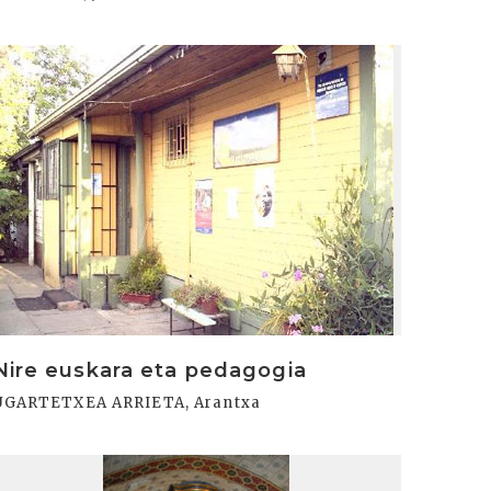
rakurri
Nire euskara eta pedagogia
UGARTETXEA ARRIETA, Arantxa
rakurri