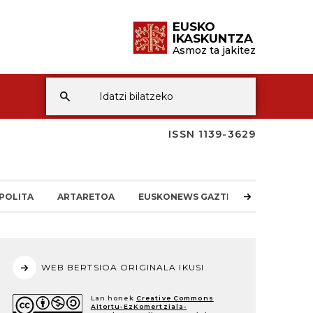
EUSKO
IKASKUNTZA
Asmoz ta jakitez
ISSN 1139-3629
POLITA
ARTARETOA
EUSKONEWS GAZTEA
WEB BERTSIOA ORIGINALA IKUSI
Lan honek
Creative Commons
Aitortu-EzKomertziala-