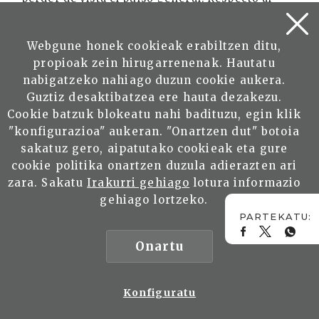
color del sonido, destacar en este movimiento el
tratamiento del piccolo en su registro grave que
Webgune honek cookieak erabiltzen ditu,
aporta una timbrica no muy frecuente, y las
propioak zein hirugarrenenak. Hautatu
mínimas diferencias en diseños que
nabigatzeko nahiago duzun cookie aukera.
aparentemente son iguales; en general
Guztiz desaktibatzea ere hauta dezakezu.
establezco similitudes entre las líneas
Cookie batzuk blokeatu nahi badituzu, egin klik
melódicas y los trazos pictóricos sueltos.
"konfigurazioa" aukeran. "Onartzen dut" botoia
sakatuz gero, aipatutako cookieak eta gure
Debo decir no sólo respecto de esta obra sino
cookie politika onartzen duzula adierazten ari
también de otras, que establezco muchas
zara. Sakatu
Irakurri gehiago
lotura informazio
conexiones entre la representación musical de
gehiago lortzeko.
las ideas con su equivalencia en lo pictórico, en
la imagen, en el volumen del sonido, en los
claroscuros y en el flujo o la estanqueidad del
Onartu
tiempo.
Trío Viajes de Otoño. Para clarinete, violoncello
Konfiguratu
y piano. Esta obra nace de la estrecha relación y