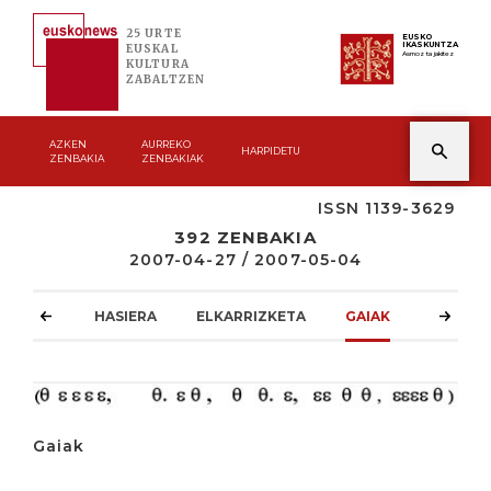
25 URTE
EUSKO
IKASKUNTZA
EUSKAL
Asmoz ta jakitez
KULTURA
ZABALTZEN
AZKEN
AURREKO
HARPIDETU
ZENBAKIA
ZENBAKIAK
ISSN 1139-3629
392 ZENBAKIA
2007-04-27 / 2007-05-04
HASIERA
ELKARRIZKETA
GAIAK
ATZOKO
Gaiak