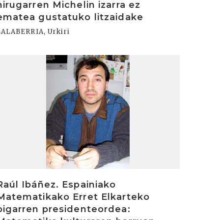
hirugarren Michelin izarra ez
ematea gustatuko litzaidake
SALABERRIA, Urkiri
rakurri
Raúl Ibáñez. Espainiako
Matematikako Erret Elkarteko
bigarren presidenteordea: