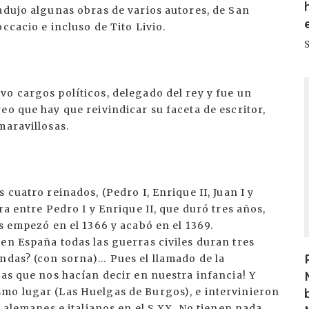
adujo algunas obras de varios autores, de San
ccacio e incluso de Tito Livio.
I
o cargos políticos, delegado del rey y fue un
eo que hay que reivindicar su faceta de escritor,
maravillosas.
 cuatro reinados, (Pedro I, Enrique II, Juan I y
ra entre Pedro I y Enrique II, que duró tres años,
s empezó en el 1366 y acabó en el 1369.
en España todas las guerras civiles duran tres
endas? (con sorna)… Pues el llamado de la
das que nos hacían decir en nuestra infancia! Y
mo lugar (Las Huelgas de Burgos), e intervinieron
y alemanes e italianos en el S.XX. No tienen nada