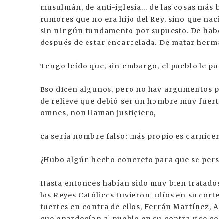
musulmán, de anti-iglesia... de las cosas más
rumores que no era hijo del Rey, sino que naci
sin ningún fundamento por supuesto. De hab
después de estar encarcelada. De matar herman
Tengo leído que, sin embargo, el pueblo le pu
Eso dicen algunos, pero no hay argumentos pa
de relieve que debió ser un hombre muy fuert
omnes, non llaman justiçiero,
ca sería nombre falso: más propio es carnicer
¿Hubo algún hecho concreto para que se persi
Hasta entonces habían sido muy bien tratados,
los Reyes Católicos tuvieron udíos en su cort
fuertes en contra de ellos, Ferrán Martínez, A
que enardecían al pueblo en su contra y se 