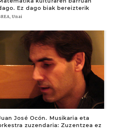
Matematika kulturaren barruan
dago. Ez dago biak bereizterik
BREA, Unai
rakurri
Juan José Ocón. Musikaria eta
orkestra zuzendaria: Zuzentzea ez