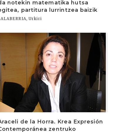
da notekin matematika hutsa
egitea, partitura lurrintzea baizik
SALABERRIA, Urkiri
rakurri
Araceli de la Horra. Krea Expresión
Contemporánea zentruko