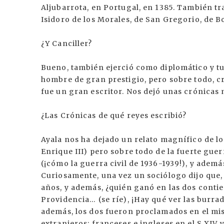
Aljubarrota, en Portugal, en 1385. También tr
Isidoro de los Morales, de San Gregorio, de Bo
¿Y Canciller?
Bueno, también ejerció como diplomático y tuv
hombre de gran prestigio, pero sobre todo, cr
fue un gran escritor. Nos dejó unas crónicas 
¿Las Crónicas de qué reyes escribió?
Ayala nos ha dejado un relato magnífico de los
Enrique III) pero sobre todo de la fuerte guer
(¡cómo la guerra civil de 1936-1939!), y ademá
Curiosamente, una vez un sociólogo dijo que, 
años, y además, ¿quién ganó en las dos conti
Providencia… (se ríe), ¡Hay qué ver las burra
además, los dos fueron proclamados en el mis
extranjeros: franceses e ingleses en el S.XIV 