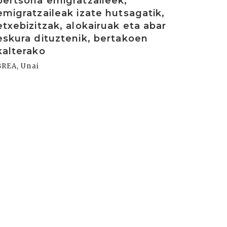
pertsona emigratzaileek,
emigratzaileak izate hutsagatik,
etxebizitzak, alokairuak eta abar
eskura dituztenik, bertakoen
kalterako
BREA, Unai