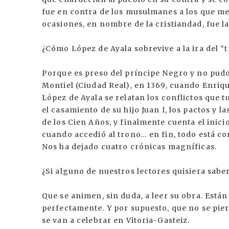
fue en contra de los musulmanes a los que me
ocasiones, en nombre de la cristiandad, fue l
¿Cómo López de Ayala sobrevive a la ira del “
Porque es preso del príncipe Negro y no pudo 
Montiel (Ciudad Real), en 1369, cuando Enriqu
López de Ayala se relatan los conflictos que t
el casamiento de su hijo Juan I, los pactos y l
de los Cien Años, y finalmente cuenta el inici
cuando accedió al trono… en fin, todo está c
Nos ha dejado cuatro crónicas magníficas.
¿Si alguno de nuestros lectores quisiera sabe
Que se animen, sin duda, a leer su obra. Est
perfectamente. Y por supuesto, que no se pie
se van a celebrar en Vitoria-Gasteiz.