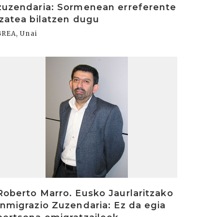
zuzendaria: Sormenean erreferente
izatea bilatzen dugu
BREA, Unai
rakurri
Roberto Marro. Eusko Jaurlaritzako
Inmigrazio Zuzendaria: Ez da egia