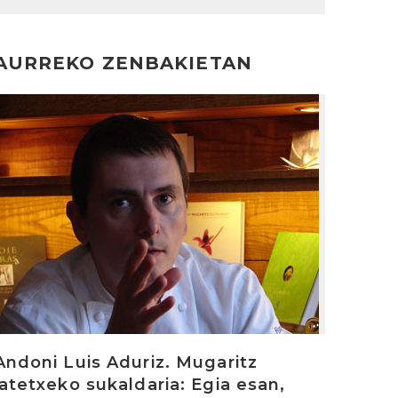
AURREKO ZENBAKIETAN
rakurri
Andoni Luis Aduriz. Mugaritz
jatetxeko sukaldaria: Egia esan,