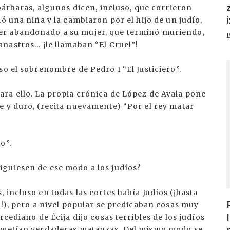
 bárbaras, algunos dicen, incluso, que corrieron
ó una niña y la cambiaron por el hijo de un judío,
er abandonado a su mujer, que terminó muriendo,
astros... ¡le llamaban “El Cruel”!
I
so el sobrenombre de Pedro I “El Justiciero”.
ra ello. La propia crónica de López de Ayala pone
e y duro, (recita nuevamente) “Por el rey matar
o”.
guiesen de ese modo a los judíos?
 incluso en todas las cortes había Judíos (¡hasta
e!), pero a nivel popular se predicaban cosas muy
rcediano de Écija dijo cosas terribles de los judíos
cometían verdaderas matanzas. Del mismo modo se