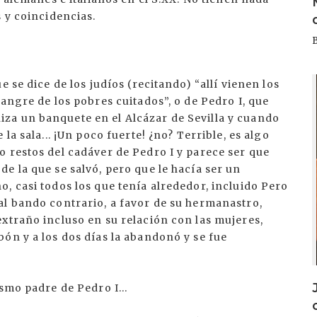
s y coincidencias.
I
 se dice de los judíos (recitando) “allí vienen los
angre de los pobres cuitados”, o de Pedro I, que
za un banquete en el Alcázar de Sevilla y cuando
la sala... ¡Un poco fuerte! ¿no? Terrible, es algo
 restos del cadáver de Pedro I y parece ser que
e la que se salvó, pero que le hacía ser un
, casi todos los que tenía alrededor, incluido Pero
al bando contrario, a favor de su hermanastro,
xtraño incluso en su relación con las mujeres,
ón y a los dos días la abandonó y se fue
smo padre de Pedro I...