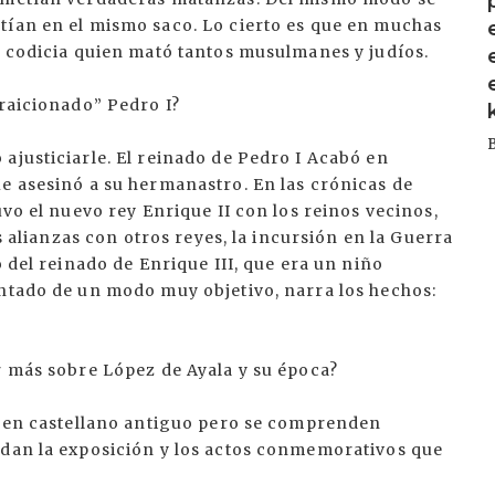
tían en el mismo saco. Lo cierto es que en muchas
a codicia quien mató tantos musulmanes y judíos.
traicionado” Pedro I?
ajusticiarle. El reinado de Pedro I Acabó en
e asesinó a su hermanastro. En las crónicas de
uvo el nuevo rey Enrique II con los reinos vecinos,
as alianzas con otros reyes, la incursión en la Guerra
o del reinado de Enrique III, que era un niño
ontado de un modo muy objetivo, narra los hechos:
r más sobre López de Ayala y su época?
án en castellano antiguo pero se comprenden
rdan la exposición y los actos conmemorativos que