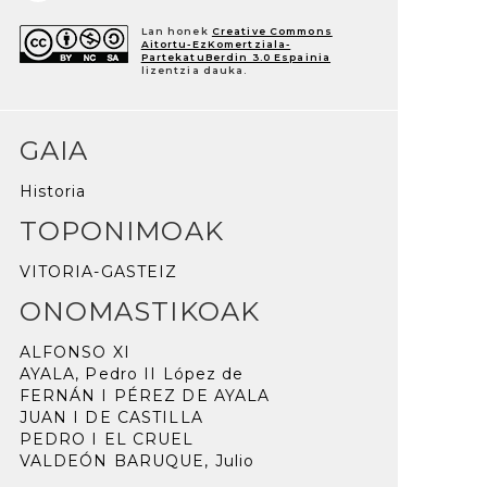
Lan honek
Creative Commons
Aitortu-EzKomertziala-
PartekatuBerdin 3.0 Espainia
lizentzia dauka.
GAIA
Historia
TOPONIMOAK
VITORIA-GASTEIZ
ONOMASTIKOAK
ALFONSO XI
AYALA, Pedro II López de
FERNÁN I PÉREZ DE AYALA
JUAN I DE CASTILLA
PEDRO I EL CRUEL
VALDEÓN BARUQUE, Julio