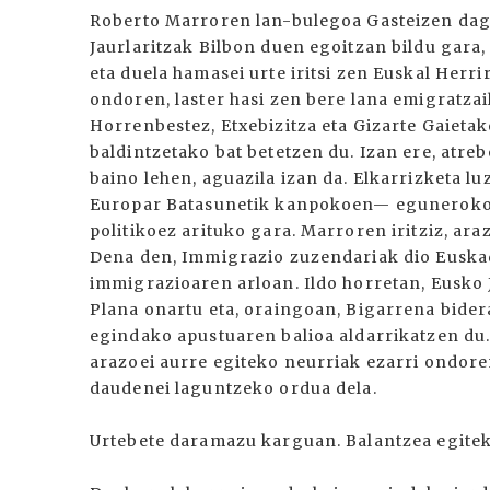
Roberto Marroren lan-bulegoa Gasteizen dago
Jaurlaritzak Bilbon duen egoitzan bildu gara,
eta duela hamasei urte iritsi zen Euskal Herri
ondoren, laster hasi zen bere lana emigratza
Horrenbestez, Etxebizitza eta Gizarte Gaieta
baldintzetako bat betetzen du. Izan ere, atre
baino lehen, aguazila izan da. Elkarrizketa l
Europar Batasunetik kanpokoen— eguneroko bi
politikoez arituko gara. Marroren iritziz, ara
Dena den, Immigrazio zuzendariak dio Euska
immigrazioaren arloan. Ildo horretan, Eusko
Plana onartu eta, oraingoan, Bigarrena bider
egindako apustuaren balioa aldarrikatzen du
arazoei aurre egiteko neurriak ezarri ondore
daudenei laguntzeko ordua dela.
Urtebete daramazu karguan. Balantzea egitek