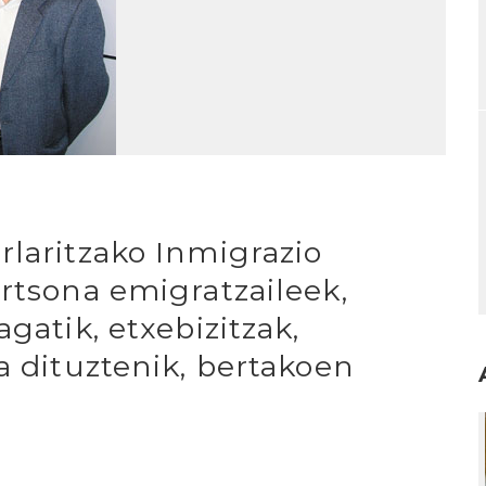
rlaritzako Inmigrazio
rtsona emigratzaileek,
gatik, etxebizitzak,
a dituztenik, bertakoen
I