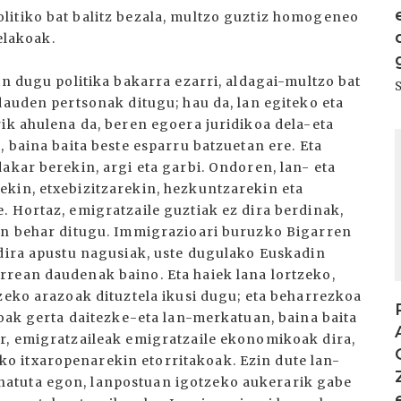
litiko bat balitz bezala, multzo guztiz homogeneo
relakoak.
in dugu politika bakarra ezarri, aldagai-multzo bat
dauden pertsonak ditugu; hau da, lan egiteko eta
ik ahulena da, beren egoera juridikoa dela-eta
I
, baina baita beste esparru batzuetan ere. Eta
akar berekin, argi eta garbi. Ondoren, lan- eta
kin, etxebizitzarekin, hezkuntzarekin eta
. Hortaz, emigratzaile guztiak ez dira berdinak,
gin behar ditugu. Immigrazioari buruzko Bigarren
 dira apustu nagusiak, uste dugulako Euskadin
rrean daudenak baino. Eta haiek lana lortzeko,
zeko arazoak dituztela ikusi dugu; eta beharrezkoa
ioak gerta daitezke-eta lan-merkatuan, baina baita
r, emigratzaileak emigratzaile ekonomikoak dira,
 itxaropenarekin etorritakoak. Ezin dute lan-
atuta egon, lanpostuan igotzeko aukerarik gabe