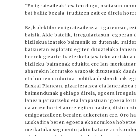
“Emigratzaileak” esaten dugu, osotasun mono
bat balitz bezala. Iruditzen zait ez direla hor
Ez, kolektibo emigratzaileaz ari garenean, ez
baizik. Alde batetik, irregulartasun-egoeran 
bizilekua izateko baimenik ez dutenak. Talder
batzuetan esplotatu egiten dituztelako lanean
horrek gizarte-bazterketa jasateko arriskua d
bizileku-baimenak edukita ere lan-merkatuare
abarrekin lortutako arazoak dituztenak daude
eta horren ondorioz, politika desberdinak e
Euskal Planean, gizarteratzea eta laneratzea
baimendunak gehiago direla, egoera irregula
lanean jarraitzeko eta lanpostuan igoera lort
da arazo horiei aurre egiten hastea, disfuntz
emigratzaileen beraien aukeretan ere. Oro ha
Euskadira beren egoera ekonomikoa hobetzeko
merkatuko segmentu jakin batzuetara konden