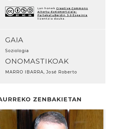
Lan honek
Creative Commons
Aitortu-EzKomertziala-
PartekatuBerdin 3.0 Espainia
lizentzia dauka.
GAIA
Soziologia
ONOMASTIKOAK
MARRO IBARRA, José Roberto
AURREKO ZENBAKIETAN
rakurri