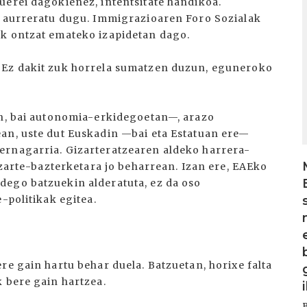
I
uerei dagokienez, intentsitate handikoa.
a aurreratu dugu. Immigrazioaren Foro Sozialak
ak ontzat emateko izapidetan dago.
 Ez dakit zuk horrela sumatzen duzun, eguneroko
an, bai autonomia-erkidegoetan—, arazo
an, uste dut Euskadin —bai eta Estatuan ere—
ernagarria. Gizarteratzearen aldeko harrera-
gizarte-bazterketara jo beharrean. Izan ere, EAEko
dego batzuekin alderatuta, ez da oso
-politikak egitea.
re gain hartu behar duela. Batzuetan, horixe falta
k bere gain hartzea.