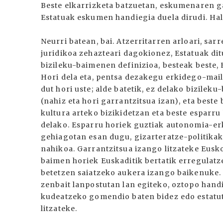
Beste elkarrizketa batzuetan, eskumenaren ga
Estatuak eskumen handiegia duela dirudi. Hal
Neurri batean, bai. Atzerritarren arloari, sa
juridikoa zehazteari dagokionez, Estatuak d
bizileku-baimenen definizioa, besteak beste,
Hori dela eta, pentsa dezakegu erkidego-maila
dut hori uste; alde batetik, ez delako bizile
(nahiz eta hori garrantzitsua izan), eta best
kultura arteko bizikidetzan eta beste esparr
delako. Esparru horiek guztiak autonomia-e
gehiagotan esan dugu, gizarteratze-politikak
nahikoa. Garrantzitsua izango litzateke Eus
baimen horiek Euskaditik bertatik erregulatz
betetzen saiatzeko aukera izango baikenuke. 
zenbait lanpostutan lan egiteko, oztopo hand
kudeatzeko gomendio baten bidez edo estatut
litzateke.