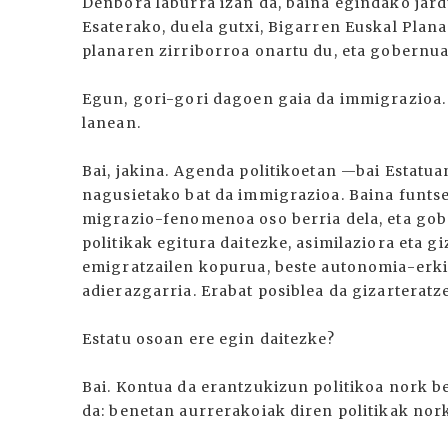
Denbora laburra izan da, baina egindako jard
Esaterako, duela gutxi, Bigarren Euskal Plan
planaren zirriborroa onartu du, eta gobernu
Egun, gori-gori dagoen gaia da immigrazioa.
lanean.
Bai, jakina. Agenda politikoetan —bai Estatu
nagusietako bat da immigrazioa. Baina funtse
migrazio-fenomenoa oso berria dela, eta gob
politikak egitura daitezke, asimilaziora eta 
emigratzailen kopurua, beste autonomia-erki
adierazgarria. Erabat posiblea da gizarteratze
Estatu osoan ere egin daitezke?
Bai. Kontua da erantzukizun politikoa nork be
da: benetan aurrerakoiak diren politikak nor