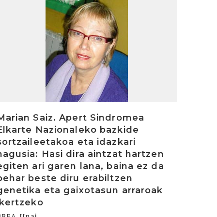
rakurri
Marian Saiz. Apert Sindromea
Elkarte Nazionaleko bazkide
sortzaileetakoa eta idazkari
nagusia: Hasi dira aintzat hartzen
egiten ari garen lana, baina ez da
behar beste diru erabiltzen
genetika eta gaixotasun arraroak
ikertzeko
BREA, Unai