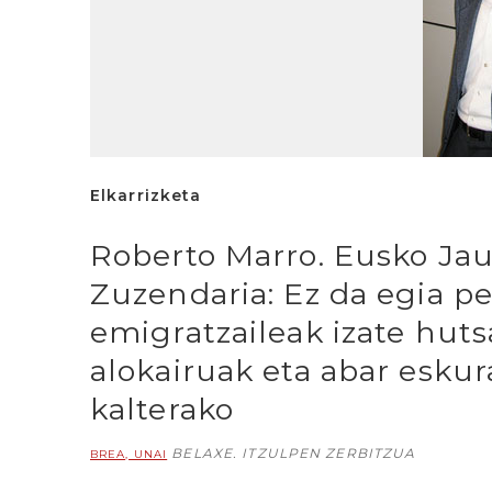
Elkarrizketa
Roberto Marro. Eusko Jau
Zuzendaria: Ez da egia pe
emigratzaileak izate hutsa
alokairuak eta abar eskur
kalterako
BELAXE. ITZULPEN ZERBITZUA
BREA, UNAI