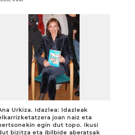
rakurri
Ana Urkiza. Idazlea: Idazleak
elkarrizketatzera joan naiz eta
pertsonekin egin dut topo. Ikusi
dut bizitza eta ibilbide aberatsak