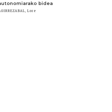
autonomiarako bidea
AGIRREZABAL, Lore