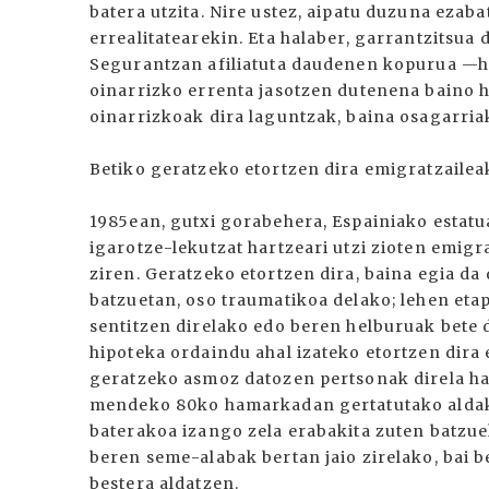
batera utzita. Nire ustez, aipatu duzuna ezaba
errealitatearekin. Eta halaber, garrantzitsua
Segurantzan afiliatuta daudenen kopurua —ho
oinarrizko errenta jasotzen dutenena baino h
oinarrizkoak dira laguntzak, baina osagarria
Betiko geratzeko etortzen dira emigratzaileak
1985ean, gutxi gorabehera, Espainiako estatua
igarotze-lekutzat hartzeari utzi zioten emigra
ziren. Geratzeko etortzen dira, baina egia da
batzuetan, oso traumatikoa delako; lehen etap
sentitzen direlako edo beren helburuak bete 
hipoteka ordaindu ahal izateko etortzen dira e
geratzeko asmoz datozen pertsonak direla ha
mendeko 80ko hamarkadan gertatutako aldaket
baterakoa izango zela erabakita zuten batzue
beren seme-alabak bertan jaio zirelako, bai 
bestera aldatzen.