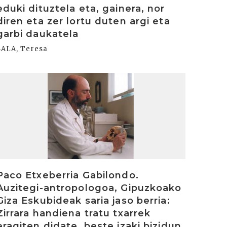
eduki dituztela eta, gainera, nor
diren eta zer lortu duten argi eta
garbi daukatela
SALA, Teresa
rakurri
Paco Etxeberria Gabilondo.
Auzitegi-antropologoa, Gipuzkoako
Giza Eskubideak saria jaso berria:
Zirrara handiena tratu txarrek
eragiten didate, beste izaki bizidun