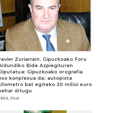
Javier Zuriarrain. Gipuzkoako Foru
Aldundiko Bide Azpiegituren
Diputatua: Gipuzkoako orografia
oso konplexua da; autopista
kilometro bat egiteko 20 milioi euro
behar ditugu
BREA, Unai