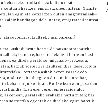
tu beharreko irudia da, ez baitator bat
 da kontuan hartzea, emigratzaileen artean, Gizarte
ts, lan egin eta kotizatzen duten emigratzaileak—
iru aldiz handiagoa dela. Beraz, emigratzaileentzat
k.
, ala sorterrira itzultzeko asmoarekin?
 eta Euskadi beste herrialde batzuetara joateko
tzaileek; izan ere, harrera-lekutzat hartzen hasi
 denak ez direla geratuko, migrazio-prozesua,
etan, batzuk sorterrira itzultzen dira, deserrotuta
dituztelako. Pertsona askok beren zorrak edo
ta, ondoren, itzuli egiten dira. Baina oro har,
rtu behar dugu kontuan. Horixe izan zen pasa den
a handia. Izan ere, beren emigrazioa aldi
k, azkenean, geratzeko erabakia hartu zuten; bai
beren sorterriko egoerak ez direlako egun batetik