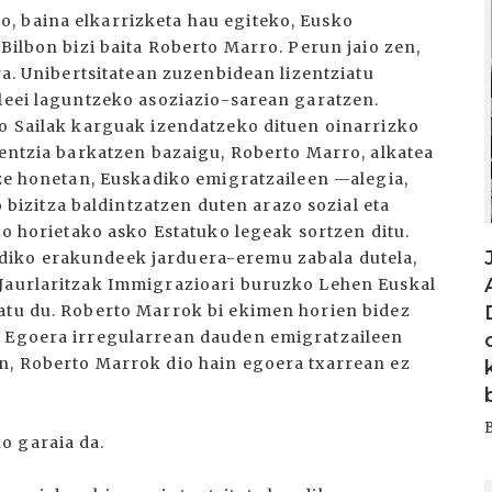
, baina elkarrizketa hau egiteko, Eusko
 Bilbon bizi baita Roberto Marro. Perun jaio zen,
ra. Unibertsitatean zuzenbidean lizentziatu
ileei laguntzeko asoziazio-sarean garatzen.
ko Sailak karguak izendatzeko dituen oinarrizko
bentzia barkatzen bazaigu, Roberto Marro, alkatea
uze honetan, Euskadiko emigratzaileen —alegia,
zitza baldintzatzen duten arazo sozial eta
zo horietako asko Estatuko legeak sortzen ditu.
diko erakundeek jarduera-eremu zabala dutela,
 Jaurlaritzak Immigrazioari buruzko Lehen Euskal
atu du. Roberto Marrok bi ekimen horien bidez
. Egoera irregularrean dauden emigratzaileen
n, Roberto Marrok dio hain egoera txarrean ez
o garaia da.