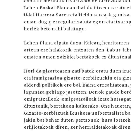
edo lan-merkatuan sartzeko beharrezkoa den
Lehen Euskal Planean, hainbat tresna eratu zi
Udal Harrera Sarea eta Heldu sarea, laguntza
eman dugu, erregularizatuta egon eta itxaro
horiek bete nahi baititugu.
Lehen Plana aipatu duzu. Kalean, herritarren a
artean ere halakorik entzuten den. Labur-lab
ematen omen zaizkie, bertakoek ez dituztenak
Hori da gizartearen zati batek eratu duen ir
eta immigrazioa gizarte-zerbitzuekin eta giz
alderdi politikok ere bai. Baina errealitatean
laguntza gehiago jasotzen. Denok gaude berd
emigratzaileek, emigratzaileak izate hutsagat
dituztenik, bertakoen kalterako. Une hauetan,
Gizarte-zerbitzuak ikuskera unibertsalista ba
jakin bat behar duten pertsonek, hura lortzek
erlijiotakoak diren, zer herrialdetakoak dire