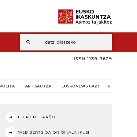
EUSKO
IKASKUNTZA
Asmoz ta jakitez
ISSN 1139-3629
POLITA
ARTISAUTZA
EUSKONEWS GAZTEA
LEER EN ESPAÑOL
WEB BERTSIOA ORIGINALA IKUSI