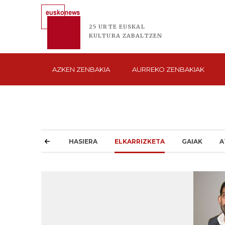
25 URTE
EUSKAL
KULTURA
ZABALTZEN
AZKEN
ZENBAKIA
AURREKO
ZENBAKIAK
HASIERA
ELKARRIZKETA
GAIAK
A