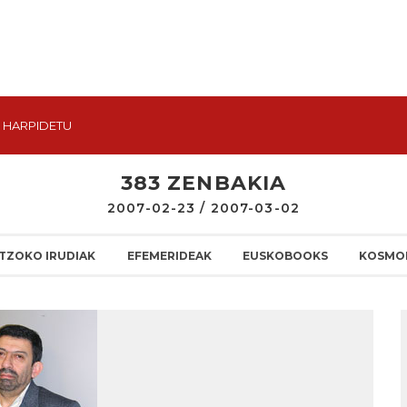
HARPIDETU
383 ZENBAKIA
2007-02-23 / 2007-03-02
TZOKO IRUDIAK
EFEMERIDEAK
EUSKOBOOKS
KOSMO