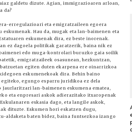
iaz galdetu dizute. Agian, immigrazioaren arloan,
a da?
I
rrera-erregulazioari eta emigratzaileen egoera
itu eskumenak. Hau da, mugak eta lan-baimenen eta
 Estatuaren eskumenak dira, ez beste inorenak.
n ez dagoela politikak garatzerik, baina nik ez
ku-baimenei edo muga-kontrolari buruzko gaia soilik
e batetik, emigratzaileek osasunean, hezkuntzan,
u batzuetan egiten duten ekarpena ere oinarrizkoa
rkidegoen eskumenekoak dira. Behin baino
 egiteko, egungo esparru juridikoa ez dela
ko Jaurlaritzari lan-baimenen eskumena ematea,
eko eta enpresari askok adierazitako itxaropenak
Eskulanaren eskasia dago, eta langile askok,
iak dituzte. Eskumen hori eskatzen dugu,
u-aldaketa baten bidez, baina funtsezkoa izango