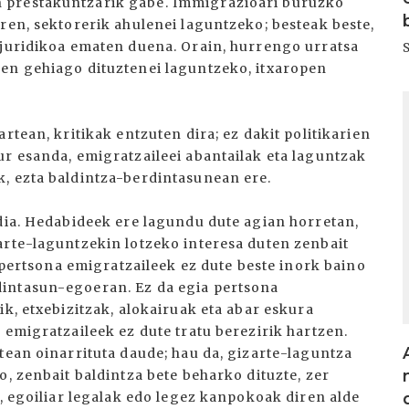
 prestakuntzarik gabe. Immigrazioari buruzko
ren, sektorerik ahulenei laguntzeko; besteak beste,
 juridikoa ematen duena. Orain, hurrengo urratsa
pen gehiago dituztenei laguntzeko, itxaropen
I
rtean, kritikak entzuten dira; ez dakit politikarien
ur esanda, emigratzaileei abantailak eta laguntzak
, ezta baldintza-berdintasunean ere.
udia. Hedabideek ere lagundu dute agian horretan,
arte-laguntzekin lotzeko interesa duten zenbait
, pertsona emigratzaileek ez dute beste inork baino
intasun-egoeran. Ez da egia pertsona
ik, etxebizitzak, alokairuak eta abar eskura
 emigratzaileek ez dute tratu berezirik hartzen.
tean oinarrituta daude; hau da, gizarte-laguntza
o, zenbait baldintza bete beharko dituzte, zer
n, egoiliar legalak edo legez kanpokoak diren alde