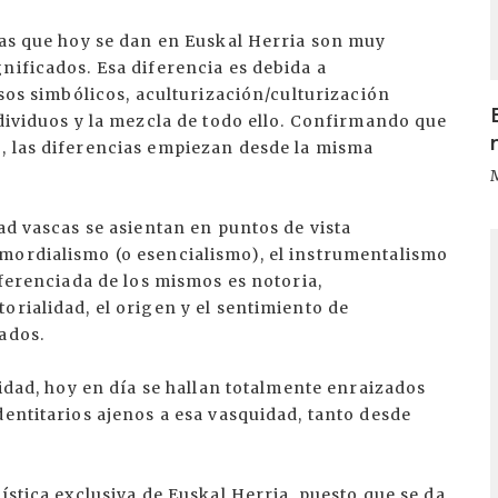
cas que hoy se dan en Euskal Herria son muy
nificados. Esa diferencia es debida a
rsos simbólicos, aculturización/culturización
ndividuos y la mezcla de todo ello. Confirmando que
, las diferencias empiezan desde la misma
ad vascas se asientan en puntos de vista
I
mordialismo (o esencialismo), el instrumentalismo
iferenciada de los mismos es notoria,
orialidad, el origen y el sentimiento de
ados.
uidad, hoy en día se hallan totalmente enraizados
dentitarios ajenos a esa vasquidad, tanto desde
ística exclusiva de Euskal Herria, puesto que se da