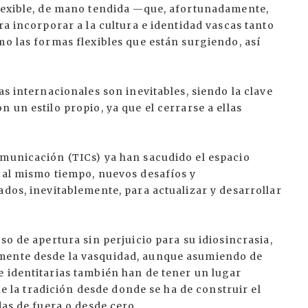
flexible, de mano tendida —que, afortunadamente,
ra incorporar a la cultura e identidad vascas tanto
mo las formas flexibles que están surgiendo, así
as internacionales son inevitables, siendo la clave
 un estilo propio, ya que el cerrarse a ellas
omunicación (TICs) ya han sacudido el espacio
, al mismo tiempo, nuevos desafíos y
ados, inevitablemente, para actualizar y desarrollar
so de apertura sin perjuicio para su idiosincrasia,
mente desde la vasquidad, aunque asumiendo de
e identitarias también han de tener un lugar
 de la tradición desde donde se ha de construir el
das de fuera o desde cero.