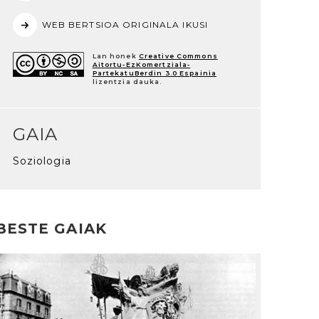
WEB BERTSIOA ORIGINALA IKUSI
Lan honek
Creative Commons
Aitortu-EzKomertziala-
PartekatuBerdin 3.0 Espainia
lizentzia dauka.
GAIA
Soziologia
BESTE GAIAK
rakurri