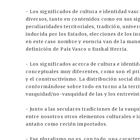
- Los significados de cultura e identidad vas
diversos, tanto en contenidos como en sus sig
peculiaridades territoriales, tradición, unive
inducida por los Estados, elecciones de los i
en este caso nombre y esencia van de la mano
definición de País Vasco o Euskal Herria.
- Los significados acerca de cultura e identid
conceptuales muy diferentes, como son el pri
y el constructivismo. La distribución social d
conformándose sobre todo en torno a la territ
vasquidad/no-vasquidad de las y los entrevist
- Junto a las seculares tradiciones de la vasq
entre nosotros otros elementos culturales e i
antaño como recién importados.
- Ese pluralismo no es, con todo, una caracter