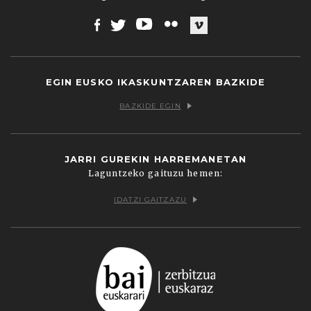
Facebook
Twitter
Youtube
Flickr
Vimeo
EGIN EUSKO IKASKUNTZAREN BAZKIDE
BAZKIDE EGIN
JARRI GUREKIN HARREMANETAN
Laguntzeko gaituzu hemen:
IDATZI GAITZAZU