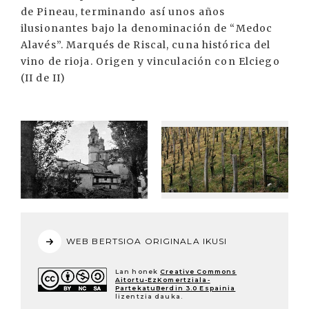
de Pineau, terminando así unos años
ilusionantes bajo la denominación de “Medoc
Alavés”. Marqués de Riscal, cuna histórica del
vino de rioja. Origen y vinculación con Elciego
(II de II)
WEB BERTSIOA ORIGINALA IKUSI
Lan honek
Creative Commons
Aitortu-EzKomertziala-
PartekatuBerdin 3.0 Espainia
lizentzia dauka.