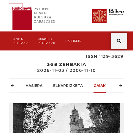
25 URTE
EUSKO
IKASKUNTZA
EUSKAL
Asmoz ta jakitez
KULTURA
ZABALTZEN
AZKEN
AURREKO
HARPIDETU
ZENBAKIA
ZENBAKIAK
ISSN 1139-3629
368 ZENBAKIA
2006-11-03 / 2006-11-10
HASIERA
ELKARRIZKETA
GAIAK
ATZOKO