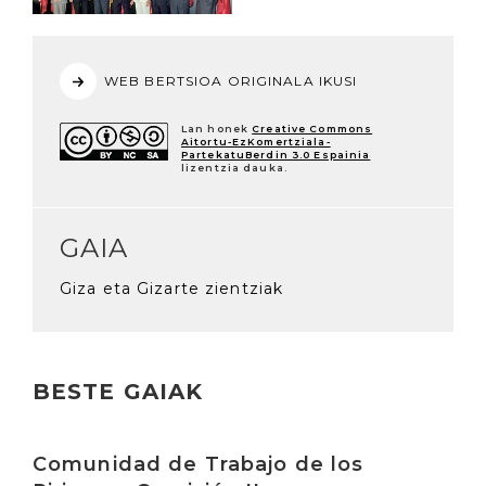
WEB BERTSIOA ORIGINALA IKUSI
Lan honek
Creative Commons
Aitortu-EzKomertziala-
PartekatuBerdin 3.0 Espainia
lizentzia dauka.
GAIA
Giza eta Gizarte zientziak
BESTE GAIAK
Irakurri
Comunidad de Trabajo de los