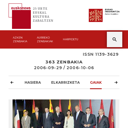
25 URTE
EUSKO
IKASKUNTZA
EUSKAL
Asmoz ta jakitez
KULTURA
ZABALTZEN
AZKEN
AURREKO
HARPIDETU
ZENBAKIA
ZENBAKIAK
ISSN 1139-3629
363 ZENBAKIA
2006-09-29 / 2006-10-06
HASIERA
ELKARRIZKETA
GAIAK
ATZOKO