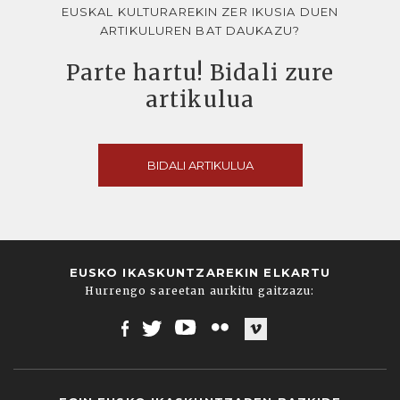
EUSKAL KULTURAREKIN ZER IKUSIA DUEN
ARTIKULUREN BAT DAUKAZU?
Parte hartu! Bidali zure
artikulua
BIDALI ARTIKULUA
EUSKO IKASKUNTZAREKIN ELKARTU
Hurrengo sareetan aurkitu gaitzazu:
Facebook
Twitter
Youtube
Flickr
Vimeo