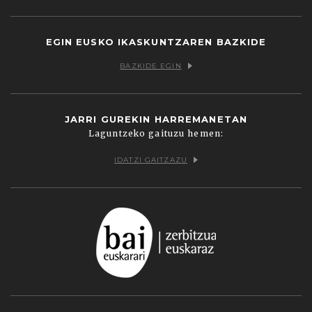
Facebook
Twitter
Youtube
Flickr
Vimeo
EGIN EUSKO IKASKUNTZAREN BAZKIDE
BAZKIDE EGIN
JARRI GUREKIN HARREMANETAN
Laguntzeko gaituzu hemen:
IDATZI GAITZAZU