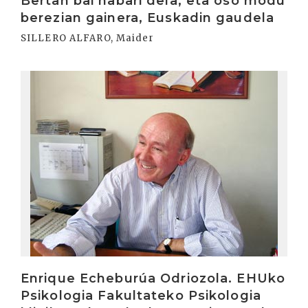
Bertan bai nabari dela, eta oso modu
berezian gainera, Euskadin gaudela
SILLERO ALFARO, Maider
Irakurri
Enrique Echeburúa Odriozola. EHUko
Psikologia Fakultateko Psikologia