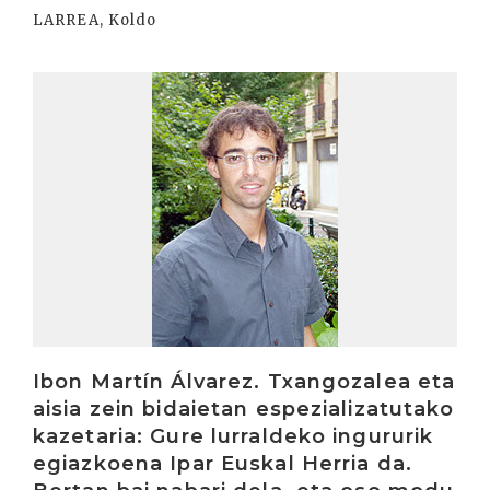
LARREA, Koldo
Irakurri
Ibon Martín Álvarez. Txangozalea eta
aisia zein bidaietan espezializatutako
kazetaria: Gure lurraldeko ingururik
egiazkoena Ipar Euskal Herria da.