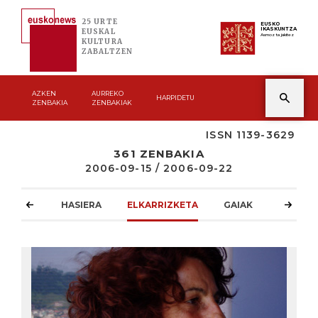
25 URTE
EUSKO
IKASKUNTZA
EUSKAL
Asmoz ta jakitez
KULTURA
ZABALTZEN
AZKEN
AURREKO
HARPIDETU
ZENBAKIA
ZENBAKIAK
ISSN 1139-3629
361 ZENBAKIA
2006-09-15 / 2006-09-22
HASIERA
ELKARRIZKETA
GAIAK
ATZOKO