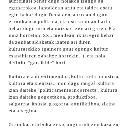
aurreikusi behar dugu nolakoa izango da
egunerokoa, lantaldean aritu eta taldea osatu
egin behar dugu. Dena den, aurrean dugun
erronka oso polita da, eta oso kontuan hartu
behar dugu non eta noiz sortzen ari garen. Eta
noiz horretan, XXI. mendean, ikusi egin behar
da zenbat aldaketak izaten ari diren
kulturarekiko (gainera gaur egungo kultur
esanahiaren zabaltze horrekin...), eta nola
definitu "garaikide" hori.
Kultura eta dibertimendua, kultura eta industria,
kultura eta zientzia... non dago muga? Kultura
izan daiteke "politicamente incorrecta", kultura
izan daiteke gogoetakoa, produktiboa,
salgarria, itsusia, gogorra, konfliktiboa, zikina
eta atsegina...
Orain bai, eta bukatzeko, ongi iruditzen bazaizu