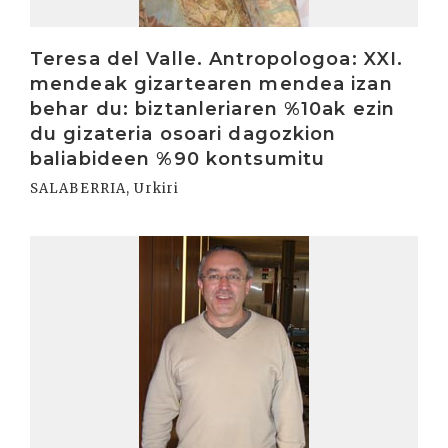
Teresa del Valle. Antropologoa: XXI.
mendeak gizartearen mendea izan
behar du: biztanleriaren %10ak ezin
du gizateria osoari dagozkion
baliabideen %90 kontsumitu
SALABERRIA, Urkiri
Irakurri