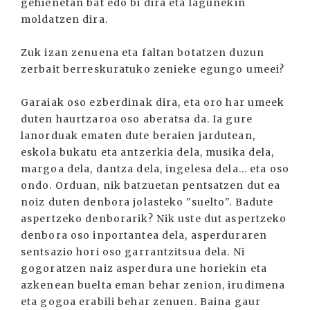
gehienetan bat edo bi dira eta lagunekin
moldatzen dira.
Zuk izan zenuena eta faltan botatzen duzun
zerbait berreskuratuko zenieke egungo umeei?
Garaiak oso ezberdinak dira, eta oro har umeek
duten haurtzaroa oso aberatsa da. Ia gure
lanorduak ematen dute beraien jardutean,
eskola bukatu eta antzerkia dela, musika dela,
margoa dela, dantza dela, ingelesa dela... eta oso
ondo. Orduan, nik batzuetan pentsatzen dut ea
noiz duten denbora jolasteko "suelto". Badute
aspertzeko denborarik? Nik uste dut aspertzeko
denbora oso inportantea dela, asperduraren
sentsazio hori oso garrantzitsua dela. Ni
gogoratzen naiz asperdura une horiekin eta
azkenean buelta eman behar zenion, irudimena
eta gogoa erabili behar zenuen. Baina gaur