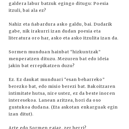
galdera labur batzuk egingo ditugu: Poesia
itzuli, bai ala ez?
Nahiz eta ñabardura asko galdu, bai. Dudarik
gabe, nik irakurri izan dudan poesia eta
literatura oro har, asko eta asko itzulita izan da.
Sormen munduan hainbat “hizkuntzak”
menperatzen dituzu. Mezuren bat edo ideia
jakin bat errepikatzen duzu?
Ez. Ez daukat munduari “esan beharreko”
berezko bat, edo misio berezi bat. Bakoitzaren
intimitate hutsa, nire ustez, ez da beste inoren
interesekoa. Lanean aritzea, hori da oso
gustukoa dudana. (Eta askotan enkarguak egin
izan ditut).
Arte edo Sormen gaiaz, zer berri?