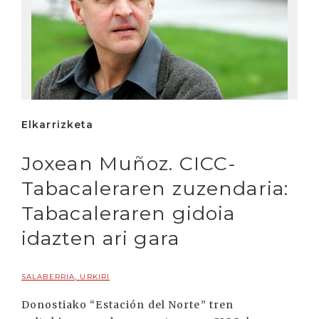
Elkarrizketa
Joxean Muñoz. CICC-
Tabacaleraren zuzendaria:
Tabacaleraren gidoia
idazten ari gara
SALABERRIA, URKIRI
Donostiako “Estación del Norte” tren