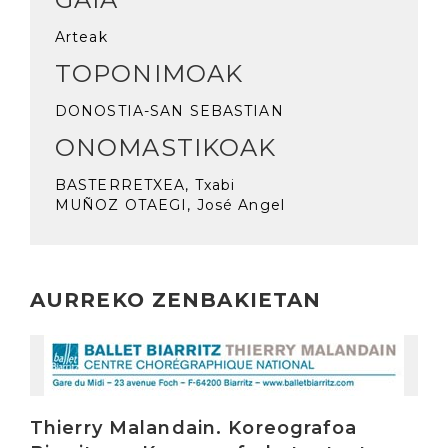
Arteak
TOPONIMOAK
DONOSTIA-SAN SEBASTIAN
ONOMASTIKOAK
BASTERRETXEA, Txabi
MUÑOZ OTAEGI, José Angel
AURREKO ZENBAKIETAN
Irakurri
Thierry Malandain. Koreografoa