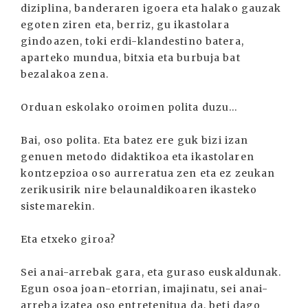
diziplina, banderaren igoera eta halako gauzak
egoten ziren eta, berriz, gu ikastolara
gindoazen, toki erdi-klandestino batera,
aparteko mundua, bitxia eta burbuja bat
bezalakoa zena.
Orduan eskolako oroimen polita duzu...
Bai, oso polita. Eta batez ere guk bizi izan
genuen metodo didaktikoa eta ikastolaren
kontzepzioa oso aurreratua zen eta ez zeukan
zerikusirik nire belaunaldikoaren ikasteko
sistemarekin.
Eta etxeko giroa?
Sei anai-arrebak gara, eta guraso euskaldunak.
Egun osoa joan-etorrian, imajinatu, sei anai-
arreba izatea oso entretenitua da, beti dago