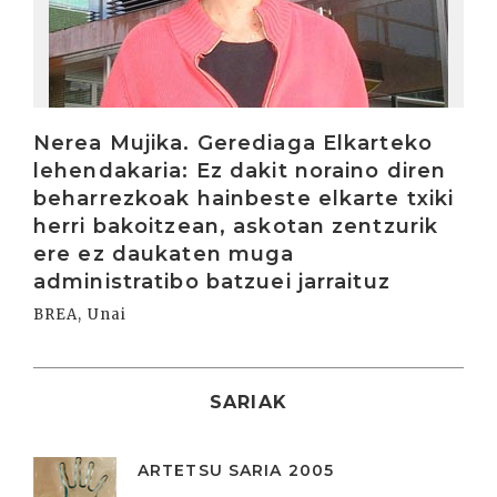
Nerea Mujika. Gerediaga Elkarteko
lehendakaria: Ez dakit noraino diren
beharrezkoak hainbeste elkarte txiki
herri bakoitzean, askotan zentzurik
ere ez daukaten muga
administratibo batzuei jarraituz
BREA, Unai
SARIAK
ARTETSU SARIA 2005