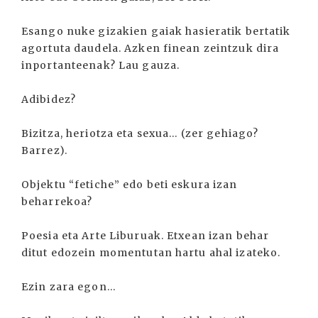
Esango nuke gizakien gaiak hasieratik bertatik
agortuta daudela. Azken finean zeintzuk dira
inportanteenak? Lau gauza.
Adibidez?
Bizitza, heriotza eta sexua... (zer gehiago?
Barrez).
Objektu “fetiche” edo beti eskura izan
beharrekoa?
Poesia eta Arte Liburuak. Etxean izan behar
ditut edozein momentutan hartu ahal izateko.
Ezin zara egon...