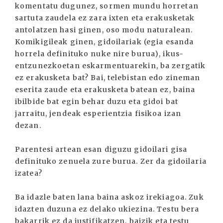
komentatu dugunez, sormen mundu horretan
sartuta zaudela ez zara ixten eta erakusketak
antolatzen hasi ginen, oso modu naturalean.
Komikigileak ginen, gidoilariak (egia esanda
horrela definituko nuke nire burua), ikus-
entzunezkoetan eskarmentuarekin, ba zergatik
ez erakusketa bat? Bai, telebistan edo zineman
eserita zaude eta erakusketa batean ez, baina
ibilbide bat egin behar duzu eta gidoi bat
jarraitu, jendeak esperientzia fisikoa izan
dezan.
Parentesi artean esan diguzu gidoilari gisa
definituko zenuela zure burua. Zer da gidoilaria
izatea?
Ba idazle baten lana baina askoz irekiagoa. Zuk
idazten duzuna ez delako ukiezina. Testu bera
bakarrik ez da justifikatzen, baizik eta testu