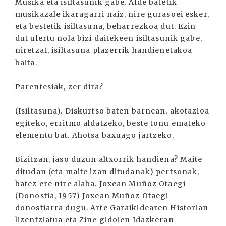
Musika eta isiltasunik gabe. Alde batetik
musikazale ikaragarri naiz, nire gurasoei esker,
eta bestetik isiltasuna, beharrezkoa dut. Ezin
dut ulertu nola bizi daitekeen isiltasunik gabe,
niretzat, isiltasuna plazerrik handienetakoa
baita.
Parentesiak, zer dira?
(Isiltasuna). Diskurtso baten barnean, akotazioa
egiteko, erritmo aldatzeko, beste tonu emateko
elementu bat. Ahotsa baxuago jartzeko.
Bizitzan, jaso duzun altxorrik handiena? Maite
ditudan (eta maite izan ditudanak) pertsonak,
batez ere nire alaba. Joxean Muñoz Otaegi
(Donostia, 1957) Joxean Muñoz Otaegi
donostiarra dugu. Arte Garaikidearen Historian
lizentziatua eta Zine gidoien Idazkeran