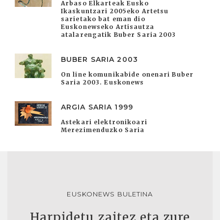
Arbaso Elkarteak Eusko
Ikaskuntzari 2005eko Artetsu
sarietako bat eman dio
Euskonewseko Artisautza
atalarengatik Buber Saria 2003
BUBER SARIA 2003
On line komunikabide onenari Buber
Saria 2003. Euskonews
ARGIA SARIA 1999
Astekari elektronikoari
Merezimenduzko Saria
EUSKONEWS BULETINA
Harpidetu zaitez eta zure