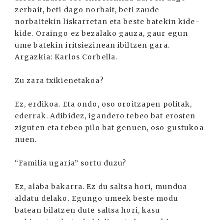
zerbait, beti dago norbait, beti zaude
norbaitekin liskarretan eta beste batekin kide-
kide. Oraingo ez bezalako gauza, gaur egun
ume batekin iritsiezinean ibiltzen gara.
Argazkia: Karlos Corbella.
Zu zara txikienetakoa?
Ez, erdikoa. Eta ondo, oso oroitzapen politak,
ederrak. Adibidez, igandero tebeo bat erosten
ziguten eta tebeo pilo bat genuen, oso gustukoa
nuen.
“Familia ugaria” sortu duzu?
Ez, alaba bakarra. Ez du saltsa hori, mundua
aldatu delako. Egungo umeek beste modu
batean bilatzen dute saltsa hori, kasu