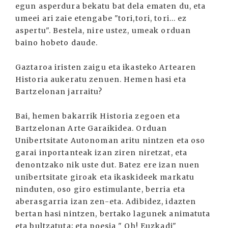
egun asperdura bekatu bat dela ematen du, eta
umeei ari zaie etengabe "tori,tori, tori... ez
aspertu". Bestela, nire ustez, umeak orduan
baino hobeto daude.
Gaztaroa iristen zaigu eta ikasteko Artearen
Historia aukeratu zenuen. Hemen hasi eta
Bartzelonan jarraitu?
Bai, hemen bakarrik Historia zegoen eta
Bartzelonan Arte Garaikidea. Orduan
Unibertsitate Autonoman aritu nintzen eta oso
garai inportanteak izan ziren niretzat, eta
denontzako nik uste dut. Batez ere izan nuen
unibertsitate giroak eta ikaskideek markatu
ninduten, oso giro estimulante, berria eta
aberasgarria izan zen-eta. Adibidez, idazten
bertan hasi nintzen, bertako lagunek animatuta
eta bultzatuta; eta poesia " Oh! Euzkadi"