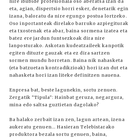
nire ibilbide profesionala oso aberatsa izan da
eta, agian, dispertsio horri esker, denetarik egin
izana, baloratu da nire egungo postua lortzeko.
Oso inportanteak direlako barruko azpiegiturak
eta txostenak eta abar, baina sormena izatea eta
batez ere jardun funtsezkoak dira nire
lanposturako. Askotan kudeatzaileek kanpotik
egiten dituzte gauzak eta ez dira sartzen
sormen mundu horretan. Baina nik nahasketa
(eta batzuetan kontradikzioak) hori izan dut eta
nahasketa hori izan liteke definitzen nauena.
Enpresa bat, beste lagunekin, sortu zenuen.
Zergatik “Tipula”: Hainbat geruza, negargura,
mina edo saltsa guztietan dagolako?
Ba halako zerbait izan zen, lagun artean, izena
aukeratu genuen... Hasieran Telebistarako
produktora bezala sortu genuen, baina,