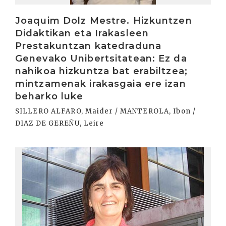
Joaquim Dolz Mestre. Hizkuntzen
Didaktikan eta Irakasleen
Prestakuntzan katedraduna
Genevako Unibertsitatean: Ez da
nahikoa hizkuntza bat erabiltzea;
mintzamenak irakasgaia ere izan
beharko luke
SILLERO ALFARO, Maider / MANTEROLA, Ibon /
DIAZ DE GEREÑU, Leire
Irakurri