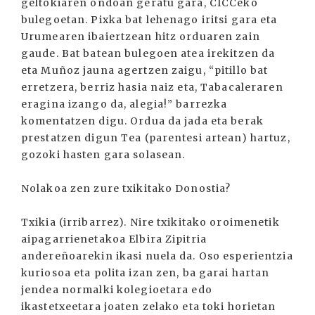
geltokiaren ondoan geratu gara, CICCeko
bulegoetan. Pixka bat lehenago iritsi gara eta
Urumearen ibaiertzean hitz orduaren zain
gaude. Bat batean bulegoen atea irekitzen da
eta Muñoz jauna agertzen zaigu, “pitillo bat
erretzera, berriz hasia naiz eta, Tabacaleraren
eragina izango da, alegia!” barrezka
komentatzen digu. Ordua da jada eta berak
prestatzen digun Tea (parentesi artean) hartuz,
gozoki hasten gara solasean.
Nolakoa zen zure txikitako Donostia?
Txikia (irribarrez). Nire txikitako oroimenetik
aipagarrienetakoa Elbira Zipitria
andereñoarekin ikasi nuela da. Oso esperientzia
kuriosoa eta polita izan zen, ba garai hartan
jendea normalki kolegioetara edo
ikastetxeetara joaten zelako eta toki horietan