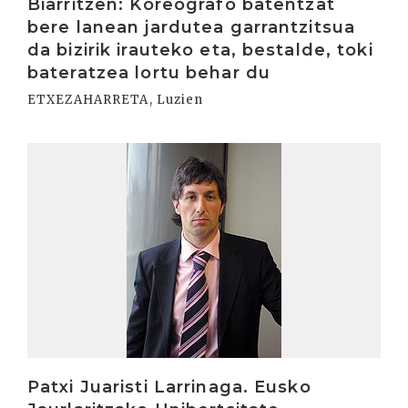
Biarritzen: Koreografo batentzat
bere lanean jardutea garrantzitsua
da bizirik irauteko eta, bestalde, toki
bateratzea lortu behar du
ETXEZAHARRETA, Luzien
Irakurri
Patxi Juaristi Larrinaga. Eusko