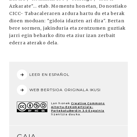
Azkarate"... etab. Momentu honetan, Donostiako
CICC- Tabacaleraren ardura hartu du eta berak
dioen moduan: "gidoia idazten ari dira". Bertan
bere sormen, jakinduria eta zentzumen guztiak
jarri egin beharko ditu eta ziur izan zerbait
ederra aterako dela.
LEER EN ESPAÑOL
WEB BERTSIOA ORIGINALA IKUSI
Lan honek
Creative Commons
Aitortu-EzKomertziala-
PartekatuBerdin 3.0 Espainia
lizentzia dauka.
GAIA