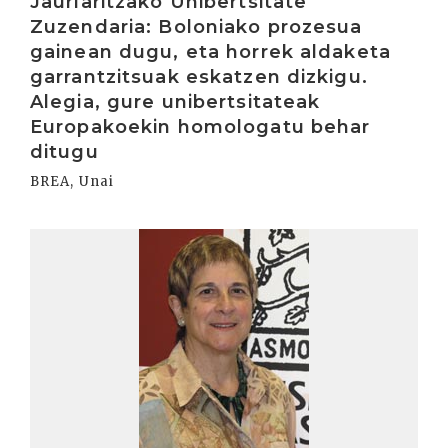
Jaurlaritzako Unibertsitate
Zuzendaria: Boloniako prozesua
gainean dugu, eta horrek aldaketa
garrantzitsuak eskatzen dizkigu.
Alegia, gure unibertsitateak
Europakoekin homologatu behar
ditugu
BREA, Unai
Irakurri