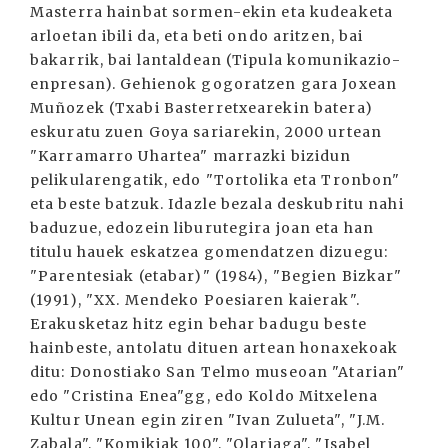
Masterra hainbat sormen-ekin eta kudeaketa
arloetan ibili da, eta beti ondo aritzen, bai
bakarrik, bai lantaldean (Tipula komunikazio-
enpresan). Gehienok gogoratzen gara Joxean
Muñozek (Txabi Basterretxearekin batera)
eskuratu zuen Goya sariarekin, 2000 urtean
"Karramarro Uhartea" marrazki bizidun
pelikularengatik, edo "Tortolika eta Tronbon"
eta beste batzuk. Idazle bezala deskubritu nahi
baduzue, edozein liburutegira joan eta han
titulu hauek eskatzea gomendatzen dizuegu:
"Parentesiak (etabar)" (1984), "Begien Bizkar"
(1991), "XX. Mendeko Poesiaren kaierak".
Erakusketaz hitz egin behar badugu beste
hainbeste, antolatu dituen artean honaxekoak
ditu: Donostiako San Telmo museoan "Atarian"
edo "Cristina Enea"gg, edo Koldo Mitxelena
Kultur Unean egin ziren "Ivan Zulueta", "J.M.
Zabala", "Komikiak 100", "Olariaga", "Isabel