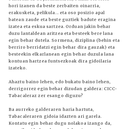
hori izanen da beste zerbaiten oinarria,
erakusketa, pelikula... eta oso posizio apal
batean zaude eta beste guztiek badute eragina
izatea eta eskua sartzea. Orduan jakin behar
duzu lantaldean aritzea eta besteek bere lana
egin behar dutela. Sormena, diziplina (behin eta
berriro berridatzi egin behar dira gauzak) eta
besteekin elkarlanean egin behar duzula lana
kontuan hartzea funtsezkoak dira gidoilaria
izateko.
Ahaztu baino lehen, edo bukatu baino lehen,
derrigorrez egin behar dizudan galdera: CICC-
Tabacaleraz zer esango diguzu?
Ba aurreko galderaren haria hartuta,
Tabacaleraren gidoia idazten ari garela.
Kontatu egin behar dugu nolakoa izango da,