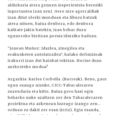
aldizkaria atera genuen (esperientzia bereziki
inportantea izan zen). Gero nire agerraldiak
izan ditut olerki munduan eta liburu batzuk
atera nituen, baina denbora, edo denbora
kalitate jakin batekin, izan behar duzu
eguneroko bizitzan poesia idatziko baduzu.
“Joxean Muñoz: Idazlea, zinegilea eta
erakusketen antolatzailea”, halako definizioak
irakurri izan dut hainbat tokitan. Horixe duzu
aurkezteko modua?
Argazkia: Karlos Corbella. (Barreak). Beno, gaur
egun esango nizuke, CICC-Tabacaleraren
zuzendaria eta kitto. Baina gero hasi egin
beharko nuke azaltzen zer den Tabacaleraren
proiektua eta azkenean luzeago izango zen...
orduan ez dakit zer esan (irriz). Egia esanda,