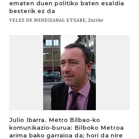
ematen duen politiko baten esaldia
besterik ez da
VELEZ DE MENDIZABAL ETXABE, Zuriñe
Irakurri
Julio Ibarra. Metro Bilbao-ko
komunikazio-burua: Bilboko Metroa
arima bako garraioa da; hori da nire