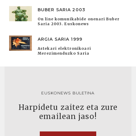
BUBER SARIA 2003
On line komunikabide onenari Buber
Saria 2003. Euskonews
ARGIA SARIA 1999
Astekari elektronikoari
Merezimenduzko Saria
EUSKONEWS BULETINA
Harpidetu zaitez eta zure
emailean jaso!