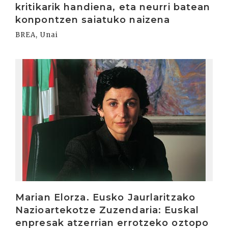
kritikarik handiena, eta neurri batean
konpontzen saiatuko naizena
BREA, Unai
Irakurri
Marian Elorza. Eusko Jaurlaritzako
Nazioartekotze Zuzendaria: Euskal
enpresak atzerrian errotzeko oztopo