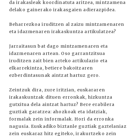
da irakasleak koordinatuta aritzea, mintzamena
delako gainerako irakasgaien adierazpidea.
Beharrezkoa iruditzen al zaizu mintzamenaren
eta idazmenaren irakaskuntza artikulatzea?
Jarraitasun bat dago mintzamenaren eta
idazmenaren artean. Oso garrantzitsua
iruditzen zait bien arteko artikulazio eta
elkarrekintza, betiere bakoitzaren
ezberdintasunak aintzat hartuz gero.
Zeintzuk dira, zure iritzian, euskararen
irakaskuntzak dituen erronkak, hizkuntza
gutxitua dela aintzat hartuz? Bere erabilera
guztiak garatzea: ahozkoak eta idatziak,
formalak zein informalak. Hori da erronka
nagusia. Euskadiko biztanle guztiak gaztelaniaz
zein euskaraz hitz egiteko, irakurtzeko zein