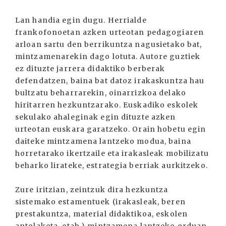
Lan handia egin dugu. Herrialde
frankofonoetan azken urteotan pedagogiaren
arloan sartu den berrikuntza nagusietako bat,
mintzamenarekin dago lotuta. Autore guztiek
ez dituzte jarrera didaktiko berberak
defendatzen, baina bat datoz irakaskuntza hau
bultzatu beharrarekin, oinarrizkoa delako
hiritarren hezkuntzarako. Euskadiko eskolek
sekulako ahaleginak egin dituzte azken
urteotan euskara garatzeko. Orain hobetu egin
daiteke mintzamena lantzeko modua, baina
horretarako ikertzaile eta irakasleak mobilizatu
beharko lirateke, estrategia berriak aurkitzeko.
Zure iritzian, zeintzuk dira hezkuntza
sistemako estamentuek (irakasleak, beren
prestakuntza, material didaktikoa, eskolen