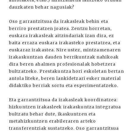
antolaketa, etab.) mintzamena lantzeko orduan
dauzkaten behar nagusiak?
Oso garrantzitsua da irakasleak behin eta
berriro prestatzen joatea. Zentzu horretan,
euskara irakasleak aitzindariak izan dira, ez
baita erraza euskara irakasteko prestatzea, eta
euskaraz irakastea. Nire ustez, mintzamenaren
irakaskuntzan dauden berrikuntzak nahikoak
dira beren ahalmen profesionalak hobetzera
bultzatzeko. Prestakuntza hori eskoletan bertan
antola liteke, beren lankidetzari esker material
didaktiko berriak sortu eta esperimentatzeko.
Eta garrantzitsua da irakasleak koordinatzea:
hizkuntzen irakasleek irakaskuntza integratua
bultzatu behar dute, ikaskuntzen eta
metahizkuntzen erabileraren arteko
transferentziak sustatzeko. Oso garrantzitsua