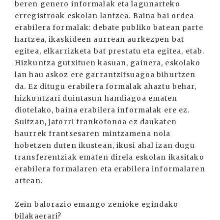
beren genero informalak eta lagunarteko
erregistroak eskolan lantzea. Baina bai ordea
erabilera formalak: debate publiko batean parte
hartzea, ikaskideen aurrean aurkezpen bat
egitea, elkarrizketa bat prestatu eta egitea, etab.
Hizkuntza gutxituen kasuan, gainera, eskolako
lan hau askoz ere garrantzitsuagoa bihurtzen
da. Ez ditugu erabilera formalak ahaztu behar,
hizkuntzari duintasun handiagoa ematen
diotelako, baina erabilera informalak ere ez.
Suitzan, jatorri frankofonoa ez daukaten
haurrek frantsesaren mintzamena nola
hobetzen duten ikustean, ikusi ahal izan dugu
transferentziak ematen direla eskolan ikasitako
erabilera formalaren eta erabilera informalaren
artean.
Zein balorazio emango zenioke egindako
bilakaerari?