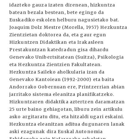
idazteko gauza izaten direnean, hizkuntza
batean bezala bestean, bete egingo da
Euskadiko eskolen helburu nagusietako bat.
Joaquim Dolz Mestre (Morella, 1957) Hezkuntza
Zientzietan doktorea da, eta gaur egun
Hizkuntzen Didaktikan eta Irakasleen
Prestakuntzan katedradun gisa dihardu
Genevako Unibertsitatean (Suitza), Psikologia
eta Hezkuntza Zientzien Fakultatean.
Hezkuntza Saileko aholkularia izan da
Genevako Kantoiean (1992-2000) eta baita
Andorrako Gobernuan ere, Printzerrian abian
jarritako sistema eleanitza planifikatzeko.
Hizkuntzaren didaktika aztertzen daramatzan
25 urte baino gehiagotan, liburu zein artikulu
asko argitaratu ditu, eta hitzaldi ugari eskaini.
Hezkuntza eleanitzan aditua dugunaren lanak
aski ezagunak dira Euskal Autonomia