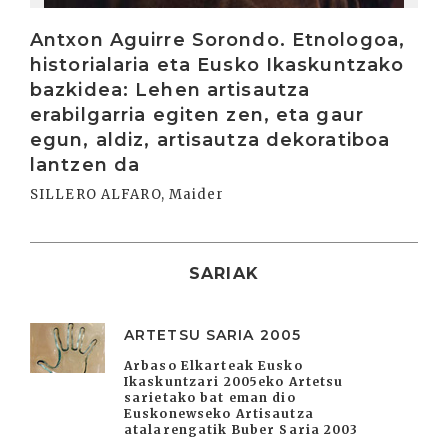
Antxon Aguirre Sorondo. Etnologoa,
historialaria eta Eusko Ikaskuntzako
bazkidea: Lehen artisautza
erabilgarria egiten zen, eta gaur
egun, aldiz, artisautza dekoratiboa
lantzen da
SILLERO ALFARO, Maider
SARIAK
ARTETSU SARIA 2005
Arbaso Elkarteak Eusko
Ikaskuntzari 2005eko Artetsu
sarietako bat eman dio
Euskonewseko Artisautza
atalarengatik Buber Saria 2003