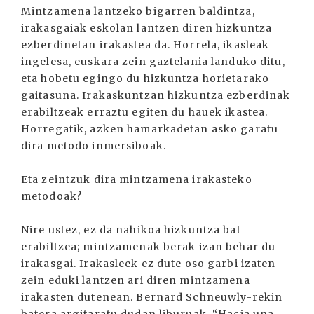
Mintzamena lantzeko bigarren baldintza,
irakasgaiak eskolan lantzen diren hizkuntza
ezberdinetan irakastea da. Horrela, ikasleak
ingelesa, euskara zein gaztelania landuko ditu,
eta hobetu egingo du hizkuntza horietarako
gaitasuna. Irakaskuntzan hizkuntza ezberdinak
erabiltzeak erraztu egiten du hauek ikastea.
Horregatik, azken hamarkadetan asko garatu
dira metodo inmersiboak.
Eta zeintzuk dira mintzamena irakasteko
metodoak?
Nire ustez, ez da nahikoa hizkuntza bat
erabiltzea; mintzamenak berak izan behar du
irakasgai. Irakasleek ez dute oso garbi izaten
zein eduki lantzen ari diren mintzamena
irakasten dutenean. Bernard Schneuwly-rekin