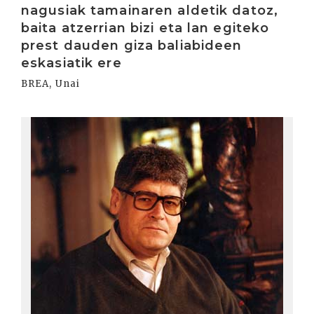
nagusiak tamainaren aldetik datoz,
baita atzerrian bizi eta lan egiteko
prest dauden giza baliabideen
eskasiatik ere
BREA, Unai
Irakurri