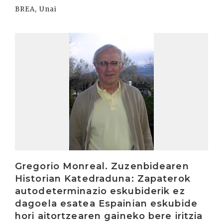
BREA, Unai
Irakurri
Gregorio Monreal. Zuzenbidearen
Historian Katedraduna: Zapaterok
autodeterminazio eskubiderik ez
dagoela esatea Espainian eskubide
hori aitortzearen gaineko bere iritzia