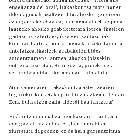
batera argitaratu dudan liburuak, “Hacia una
enseñanza del oral”, irakaskuntza mota honen
ildo nagusiak azaltzen ditu: ahozko generoen
ezaugarriak zehaztea, ulermena eta ekoizpena
lantzeko ahozko grabaketetara jotzea, ikasleen
gaitasuna aztertzea, ikasleen zailtasunak
kontuan hartuta mintzamena lantzeko tailerrak
antolatzea, ikasleek grabaketen bidez
autoentzumena lantzea, ahozko jolasekin
entrenatzea, etab. Hori guztia, proiektu eta
sekuentzia didaktiko moduan antolatuta.
Mintzamenaren irakaskuntza aztertzearen
inguruko ikerketak egin dituzu azken urteotan.
Zerk bultzatzen zaitu alderdi hau lantzera?
Hizkuntza normalizatuen kasuan -frantsesa
edo gaztelania adibidez-, beren erabilera
ziurtatuta dagoenez, ez da hain garrantzitsua