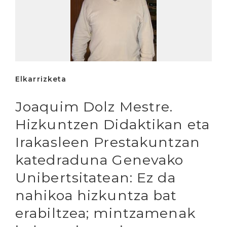
Elkarrizketa
Joaquim Dolz Mestre.
Hizkuntzen Didaktikan eta
Irakasleen Prestakuntzan
katedraduna Genevako
Unibertsitatean: Ez da
nahikoa hizkuntza bat
erabiltzea; mintzamenak