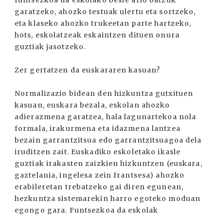
funtsezkoa da eskolako beste arlo batzuk
garatzeko, ahozko testuak ulertu eta sortzeko,
eta klaseko ahozko trukeetan parte hartzeko,
hots, eskolatzeak eskaintzen dituen onura
guztiak jasotzeko.
Zer gertatzen da euskararen kasuan?
Normalizazio bidean den hizkuntza gutxituen
kasuan, euskara bezala, eskolan ahozko
adierazmena garatzea, hala lagunartekoa nola
formala, irakurmena eta idazmena lantzea
bezain garrantzitsua edo garrantzitsuagoa dela
iruditzen zait. Euskadiko eskoletako ikasle
guztiak irakasten zaizkien hizkuntzen (euskara,
gaztelania, ingelesa zein frantsesa) ahozko
erabileretan trebatzeko gai diren egunean,
hezkuntza sistemarekin harro egoteko moduan
egongo gara. Funtsezkoa da eskolak