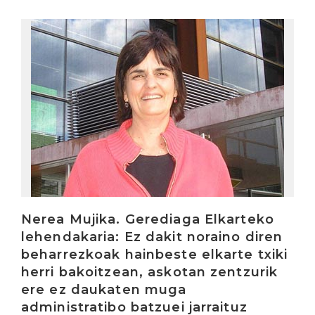
Irakurri
Nerea Mujika. Gerediaga Elkarteko
lehendakaria: Ez dakit noraino diren
beharrezkoak hainbeste elkarte txiki
herri bakoitzean, askotan zentzurik
ere ez daukaten muga
administratibo batzuei jarraituz