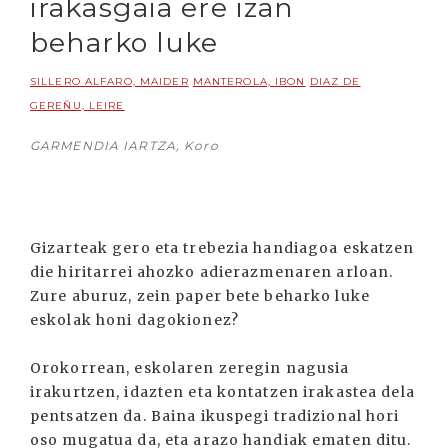
irakasgaia ere izan
beharko luke
SILLERO ALFARO, MAIDER
MANTEROLA, IBON
DIAZ DE
GEREÑU, LEIRE
GARMENDIA IARTZA, Koro
Gizarteak gero eta trebezia handiagoa eskatzen
die hiritarrei ahozko adierazmenaren arloan.
Zure aburuz, zein paper bete beharko luke
eskolak honi dagokionez?
Orokorrean, eskolaren zeregin nagusia
irakurtzen, idazten eta kontatzen irakastea dela
pentsatzen da. Baina ikuspegi tradizional hori
oso mugatua da, eta arazo handiak ematen ditu.