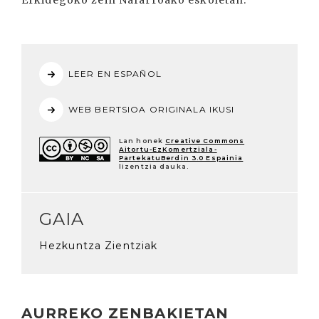
Erkidegoko zein Nafarroako eskoletan.
LEER EN ESPAÑOL
WEB BERTSIOA ORIGINALA IKUSI
Lan honek
Creative Commons
Aitortu-EzKomertziala-
PartekatuBerdin 3.0 Espainia
lizentzia dauka.
GAIA
Hezkuntza Zientziak
AURREKO ZENBAKIETAN