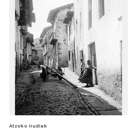
Atzoko Irudiak