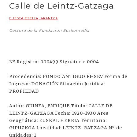
Calle de Leintz-Gatzaga
CUESTA EZEIZA, ARANTZA
Gestora de la Fundación Euskomedia
Nº Registro: 000499 Signatura: 0004
Procedencia: FONDO ANTIGUO EI-SEV Forma de
Ingreso: DONACIÓN Situación Jurídica:
PROPIEDAD
Autor: GUINEA, ENRIQUE Título: CALLE DE
LEINTZ-GATZAGA Fecha: 1920-1930 Área
Geográfica: EUSKAL HERRIA Territorio:
GIPUZKOA Localidad: LEINTZ-GATZAGA Nº de
unidades: 1