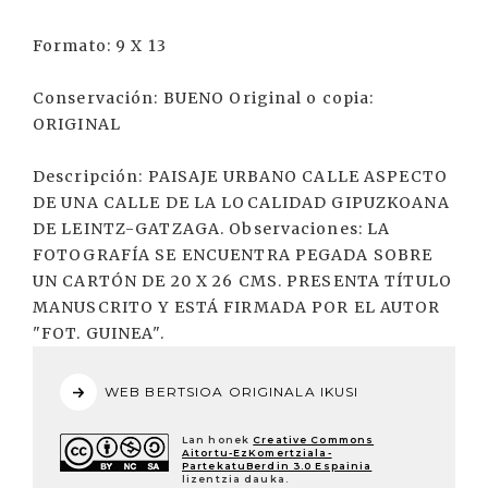
Formato: 9 X 13
Conservación: BUENO Original o copia:
ORIGINAL
Descripción: PAISAJE URBANO CALLE ASPECTO
DE UNA CALLE DE LA LOCALIDAD GIPUZKOANA
DE LEINTZ-GATZAGA. Observaciones: LA
FOTOGRAFÍA SE ENCUENTRA PEGADA SOBRE
UN CARTÓN DE 20 X 26 CMS. PRESENTA TÍTULO
MANUSCRITO Y ESTÁ FIRMADA POR EL AUTOR
"FOT. GUINEA".
WEB BERTSIOA ORIGINALA IKUSI
Lan honek
Creative Commons
Aitortu-EzKomertziala-
PartekatuBerdin 3.0 Espainia
lizentzia dauka.