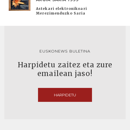
Astekari elektronikoari
Merezimenduzko Saria
EUSKONEWS BULETINA
Harpidetu zaitez eta zure
emailean jaso!
HARPIDETU