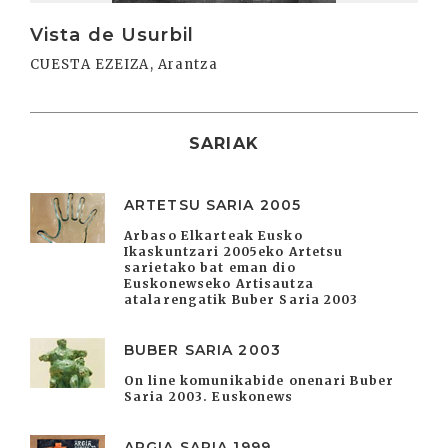
Vista de Usurbil
CUESTA EZEIZA, Arantza
SARIAK
ARTETSU SARIA 2005
Arbaso Elkarteak Eusko
Ikaskuntzari 2005eko Artetsu
sarietako bat eman dio
Euskonewseko Artisautza
atalarengatik Buber Saria 2003
BUBER SARIA 2003
On line komunikabide onenari Buber
Saria 2003. Euskonews
ARGIA SARIA 1999