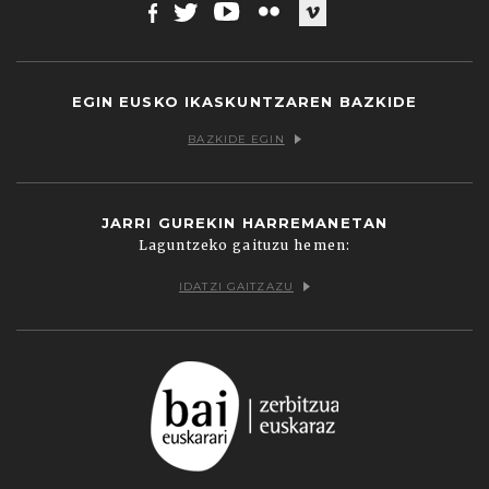
Facebook
Twitter
Youtube
Flickr
Vimeo
EGIN EUSKO IKASKUNTZAREN BAZKIDE
BAZKIDE EGIN
JARRI GUREKIN HARREMANETAN
Laguntzeko gaituzu hemen:
IDATZI GAITZAZU