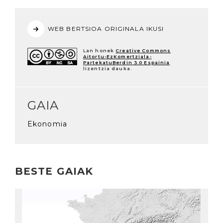
WEB BERTSIOA ORIGINALA IKUSI
Lan honek
Creative Commons
Aitortu-EzKomertziala-
PartekatuBerdin 3.0 Espainia
lizentzia dauka.
GAIA
Ekonomia
BESTE GAIAK
Irakurri