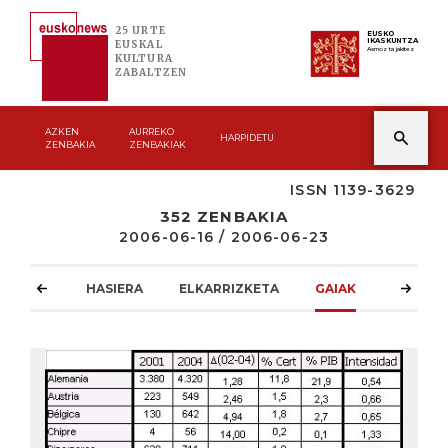
25 URTE
EUSKO
IKASKUNTZA
EUSKAL
Asmoz ta jakitez
KULTURA
ZABALTZEN
AZKEN
AURREKO
HARPIDETU
ZENBAKIA
ZENBAKIAK
ISSN 1139-3629
352 ZENBAKIA
2006-06-16 / 2006-06-23
HASIERA
ELKARRIZKETA
GAIAK
ATZOKO