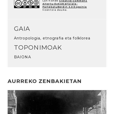
Lan honek
Creative Commons
Aitortu-EzKomertziala-
PartekatuBerdin 3.0 Espainia
lizentzia dauka.
GAIA
Antropologia, etnografia eta folklorea
TOPONIMOAK
BAIONA
AURREKO ZENBAKIETAN
Irakurri