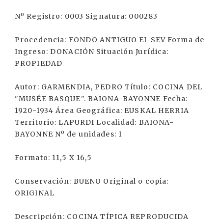
Nº Registro: 0003 Signatura: 000283
Procedencia: FONDO ANTIGUO EI-SEV Forma de
Ingreso: DONACIÓN Situación Jurídica:
PROPIEDAD
Autor: GARMENDIA, PEDRO Título: COCINA DEL
"MUSÉE BASQUE". BAIONA-BAYONNE Fecha:
1920-1934 Área Geográfica: EUSKAL HERRIA
Territorio: LAPURDI Localidad: BAIONA-
BAYONNE Nº de unidades: 1
Formato: 11,5 X 16,5
Conservación: BUENO Original o copia:
ORIGINAL
Descripción: COCINA TÍPICA REPRODUCIDA