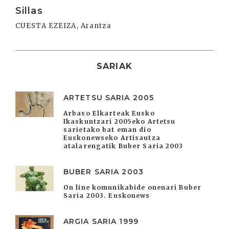
Sillas
CUESTA EZEIZA, Arantza
SARIAK
ARTETSU SARIA 2005
Arbaso Elkarteak Eusko
Ikaskuntzari 2005eko Artetsu
sarietako bat eman dio
Euskonewseko Artisautza
atalarengatik Buber Saria 2003
BUBER SARIA 2003
On line komunikabide onenari Buber
Saria 2003. Euskonews
ARGIA SARIA 1999