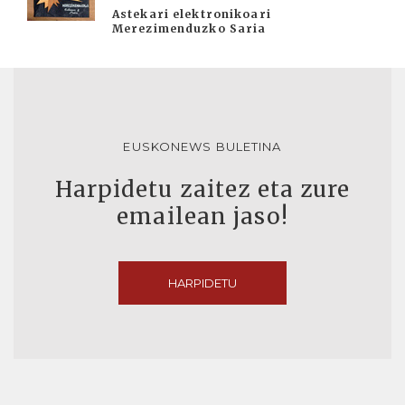
Astekari elektronikoari
Merezimenduzko Saria
EUSKONEWS BULETINA
Harpidetu zaitez eta zure
emailean jaso!
HARPIDETU