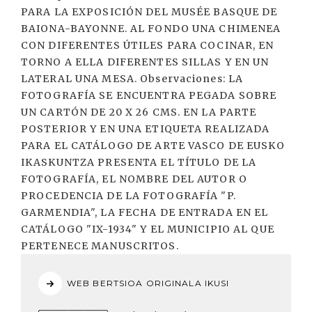
PARA LA EXPOSICIÓN DEL MUSÉE BASQUE DE
BAIONA-BAYONNE. AL FONDO UNA CHIMENEA
CON DIFERENTES ÚTILES PARA COCINAR, EN
TORNO A ELLA DIFERENTES SILLAS Y EN UN
LATERAL UNA MESA. Observaciones: LA
FOTOGRAFÍA SE ENCUENTRA PEGADA SOBRE
UN CARTÓN DE 20 X 26 CMS. EN LA PARTE
POSTERIOR Y EN UNA ETIQUETA REALIZADA
PARA EL CATÁLOGO DE ARTE VASCO DE EUSKO
IKASKUNTZA PRESENTA EL TÍTULO DE LA
FOTOGRAFÍA, EL NOMBRE DEL AUTOR O
PROCEDENCIA DE LA FOTOGRAFÍA "P.
GARMENDIA", LA FECHA DE ENTRADA EN EL
CATÁLOGO "IX-1934" Y EL MUNICIPIO AL QUE
PERTENECE MANUSCRITOS.
WEB BERTSIOA ORIGINALA IKUSI