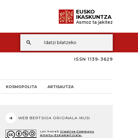
EUSKO
IKASKUNTZA
Asmoz ta jakitez
ISSN 1139-3629
KOSMOPOLITA
ARTISAUTZA
WEB BERTSIOA ORIGINALA IKUSI
Lan honek
Creative Commons
Aitortu-EzKomertziala-