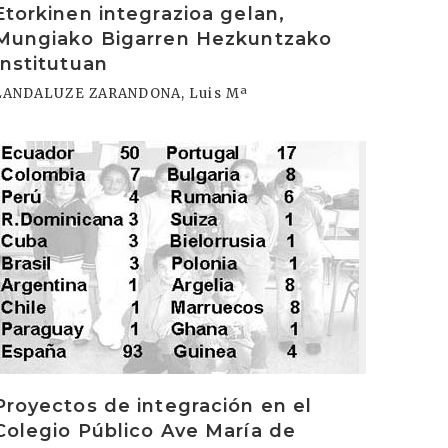
Etorkinen integrazioa gelan,
Mungiako Bigarren Hezkuntzako
Institutuan
LANDALUZE ZARANDONA, Luis Mª
rakurri
Proyectos de integración en el
Colegio Público Ave María de