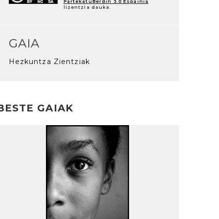
PartekatuBerdin 3.0 Espainia
lizentzia dauka.
GAIA
Hezkuntza Zientziak
BESTE GAIAK
rakurri