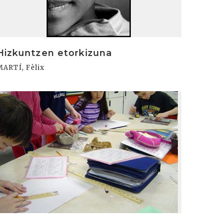
Hizkuntzen etorkizuna
MARTÍ, Fèlix
rakurri