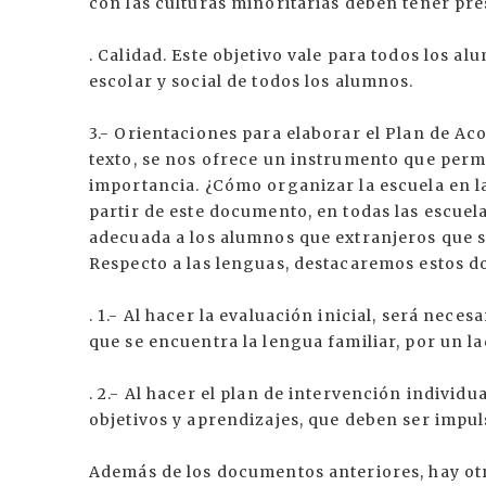
con las culturas minoritarias deben tener pre
. Calidad. Este objetivo vale para todos los a
escolar y social de todos los alumnos.
3.- Orientaciones para elaborar el Plan de Ac
texto, se nos ofrece un instrumento que per
importancia. ¿Cómo organizar la escuela en l
partir de este documento, en todas las escuel
adecuada a los alumnos que extranjeros que se
Respecto a las lenguas, destacaremos estos d
. 1.- Al hacer la evaluación inicial, será nece
que se encuentra la lengua familiar, por un lad
. 2.- Al hacer el plan de intervención individ
objetivos y aprendizajes, que deben ser impu
Además de los documentos anteriores, hay ot