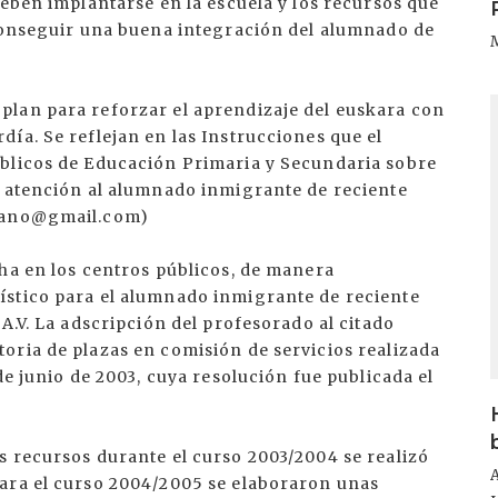
deben implantarse en la escuela y los recursos que
 conseguir una buena integración del alumnado de
I
plan para reforzar el aprendizaje del euskara con
ía. Se reflejan en las Instrucciones que el
úblicos de Educación Primaria y Secundaria sobre
a atención al alumnado inmigrante de reciente
biano@gmail.com)
ha en los centros públicos, de manera
ístico para el alumnado inmigrante de reciente
A.V. La adscripción del profesorado al citado
oria de plazas en comisión de servicios realizada
de junio de 2003, cuya resolución fue publicada el
s recursos durante el curso 2003/2004 se realizó
para el curso 2004/2005 se elaboraron unas