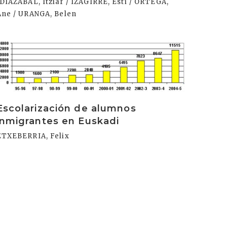
IDIAZABAL, Itziar / IZAGIRRE, Esti / ORTEGA,
Ane / URANGA, Belen
rakurri
Escolarización de alumnos
inmigrantes en Euskadi
ETXEBERRIA, Felix