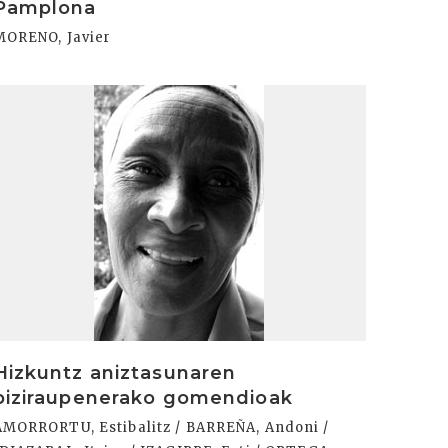
Pamplona
MORENO, Javier
rakurri
Hizkuntz aniztasunaren
biziraupenerako gomendioak
AMORRORTU, Estibalitz / BARREÑA, Andoni /