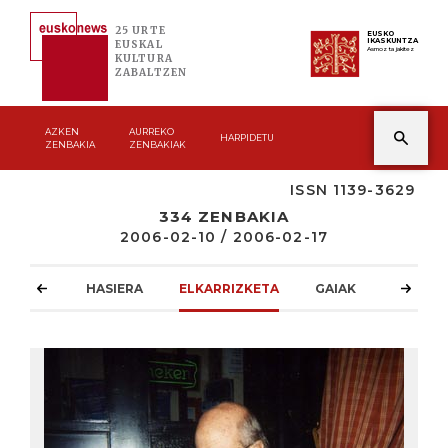
25 URTE
EUSKO
IKASKUNTZA
EUSKAL
Asmoz ta jakitez
KULTURA
ZABALTZEN
AZKEN
AURREKO
HARPIDETU
ZENBAKIA
ZENBAKIAK
ISSN 1139-3629
334 ZENBAKIA
2006-02-10 / 2006-02-17
HASIERA
ELKARRIZKETA
GAIAK
ATZOKO