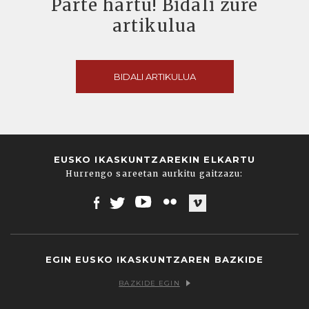
Parte hartu! Bidali zure
artikulua
BIDALI ARTIKULUA
EUSKO IKASKUNTZAREKIN ELKARTU
Hurrengo sareetan aurkitu gaitzazu:
Facebook
Twitter
Youtube
Flickr
Vimeo
EGIN EUSKO IKASKUNTZAREN BAZKIDE
BAZKIDE EGIN