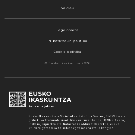
SARIAK
Webgune honek cookieak erabiltzen ditu,
Lege oharra
propioak zein hirugarrenenak. Hautatu
Pribatutasun-politika
nabigatzeko nahiago duzun cookie aukera.
Guztiz desaktibatzea ere hauta dezakezu.
Cookie-politika
Cookie batzuk blokeatu nahi badituzu, egin klik
© Eusko Ikaskuntza 2026
"konfigurazioa" aukeran. "Onartzen dut" botoia
sakatuz gero, aipatutako cookieak eta gure
cookie politika onartzen duzula adierazten ari
zara. Sakatu
Irakurri gehiago
lotura informazio
EUSKO
gehiago lortzeko.
IKASKUNTZA
Asmoz ta jakitez
Onartu
Eusko Ikaskuntza - Sociedad de Estudios Vascos, EI-SEV izaera
pribatuko Erakunde zientifiko-kultural bat da, 1918an Araba,
Bizkaia, Gipuzkoa eta Nafarroako Aldundiek sortua, euskal
kultura garatzeko baliabide egonkor eta iraunkor gisa
Konfiguratu