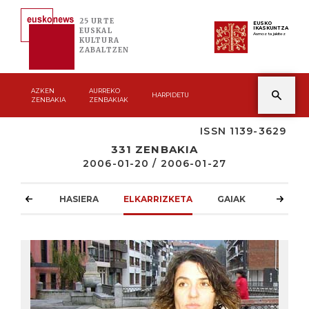
25 URTE
EUSKO
IKASKUNTZA
EUSKAL
Asmoz ta jakitez
KULTURA
ZABALTZEN
AZKEN
AURREKO
HARPIDETU
ZENBAKIA
ZENBAKIAK
ISSN 1139-3629
331 ZENBAKIA
2006-01-20 / 2006-01-27
HASIERA
ELKARRIZKETA
GAIAK
ATZOKO