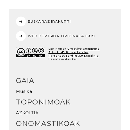
EUSKARAZ IRAKURRI
WEB BERTSIOA ORIGINALA IKUSI
Lan honek
Creative Commons
Aitortu-EzKomertziala-
PartekatuBerdin 3.0 Espainia
lizentzia dauka.
GAIA
Musika
TOPONIMOAK
AZKOITIA
ONOMASTIKOAK