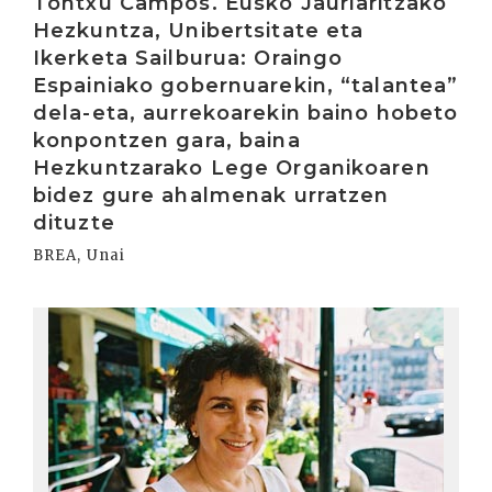
Tontxu Campos. Eusko Jaurlaritzako
Hezkuntza, Unibertsitate eta
Ikerketa Sailburua: Oraingo
Espainiako gobernuarekin, “talantea”
dela-eta, aurrekoarekin baino hobeto
konpontzen gara, baina
Hezkuntzarako Lege Organikoaren
bidez gure ahalmenak urratzen
dituzte
BREA, Unai
Irakurri