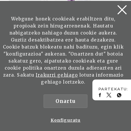
Webgune honek cookieak erabiltzen ditu,
Joseba Azkarraga. Eusko
propioak zein hirugarrenenak. Hautatu
Jaurlaritzako Justizia, Enplegu eta
nabigatzeko nahiago duzun cookie aukera.
Gizarte Segurantza Sailburua: Ezin da
Guztiz desaktibatzea ere hauta dezakezu.
giza eskubideen artean bereizketarik
Cookie batzuk blokeatu nahi badituzu, egin klik
ezarri, denak defenditu behar dira
"konfigurazioa" aukeran. "Onartzen dut" botoia
BREA, Unai
sakatuz gero, aipatutako cookieak eta gure
cookie politika onartzen duzula adierazten ari
zara. Sakatu
Irakurri gehiago
lotura informazio
Irakurri
gehiago lortzeko.
Onartu
Konfiguratu