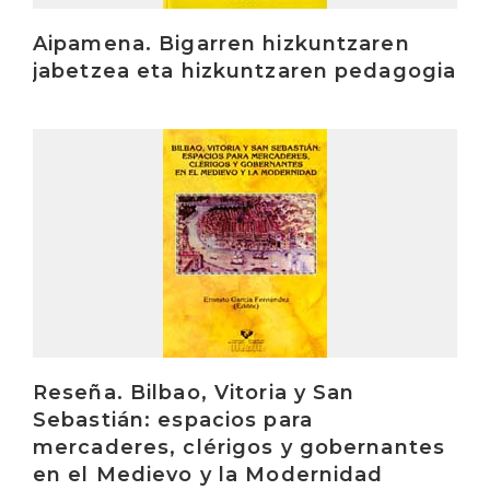
Aipamena. Bigarren hizkuntzaren
jabetzea eta hizkuntzaren pedagogia
Irakurri
Reseña. Bilbao, Vitoria y San
Sebastián: espacios para
mercaderes, clérigos y gobernantes
en el Medievo y la Modernidad