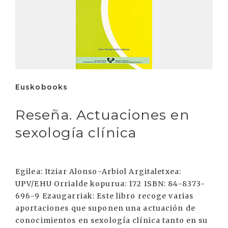
Euskobooks
Reseña. Actuaciones en
sexología clínica
Egilea: Itziar Alonso-Arbiol Argitaletxea:
UPV/EHU Orrialde kopurua: 172 ISBN: 84-8373-
696-9 Ezaugarriak: Este libro recoge varias
aportaciones que suponen una actuación de
conocimientos en sexología clínica tanto en su