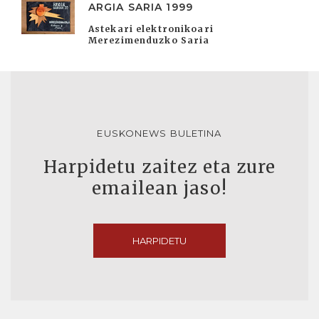
ARGIA SARIA 1999
Astekari elektronikoari
Merezimenduzko Saria
EUSKONEWS BULETINA
Harpidetu zaitez eta zure
emailean jaso!
HARPIDETU