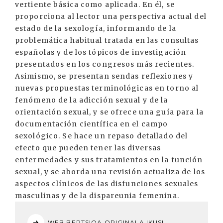
vertiente básica como aplicada. En él, se
proporciona al lector una perspectiva actual del
estado de la sexología, informando de la
problemática habitual tratada en las consultas
españolas y de los tópicos de investigación
presentados en los congresos más recientes.
Asimismo, se presentan sendas reflexiones y
nuevas propuestas terminológicas en torno al
fenómeno de la adicción sexual y de la
orientación sexual, y se ofrece una guía para la
documentación científica en el campo
sexológico. Se hace un repaso detallado del
efecto que pueden tener las diversas
enfermedades y sus tratamientos en la función
sexual, y se aborda una revisión actualiza de los
aspectos clínicos de las disfunciones sexuales
masculinas y de la dispareunia femenina.
WEB BERTSIOA ORIGINALA IKUSI