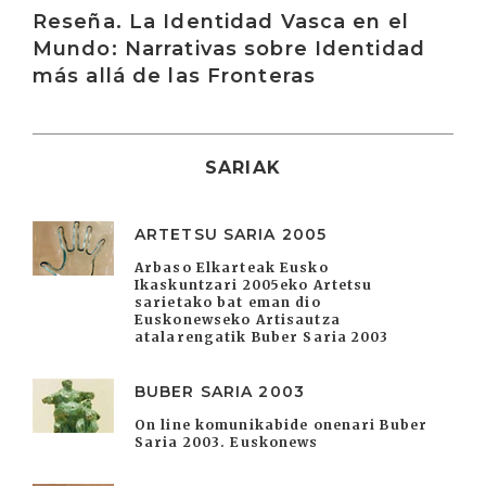
Reseña. La Identidad Vasca en el
Mundo: Narrativas sobre Identidad
más allá de las Fronteras
SARIAK
ARTETSU SARIA 2005
Arbaso Elkarteak Eusko
Ikaskuntzari 2005eko Artetsu
sarietako bat eman dio
Euskonewseko Artisautza
atalarengatik Buber Saria 2003
BUBER SARIA 2003
On line komunikabide onenari Buber
Saria 2003. Euskonews