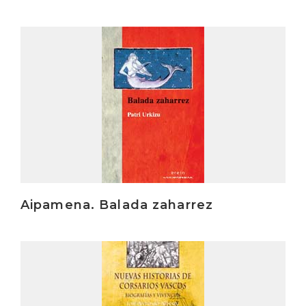
Irakurri
Aipamena. Balada zaharrez
Irakurri