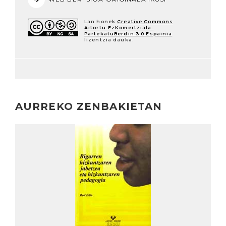
Lan honek
Creative Commons
Aitortu-EzKomertziala-
PartekatuBerdin 3.0 Espainia
lizentzia dauka.
AURREKO ZENBAKIETAN
Irakurri